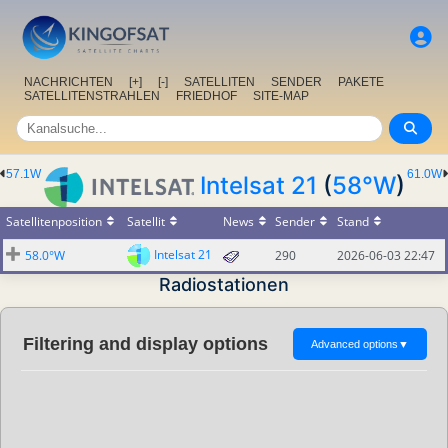
NACHRICHTEN
[+]
[-]
SATELLITEN
SENDER
PAKETE
SATELLITENSTRAHLEN
FRIEDHOF
SITE-MAP
57.1W
61.0W
Intelsat 21
(
58°W
)
Satellitenposition
Satellit
News
Sender
Stand
Intelsat 21
58.0°W
290
2026-06-03 22:47
Radiostationen
Filtering and display options
Advanced options
▼