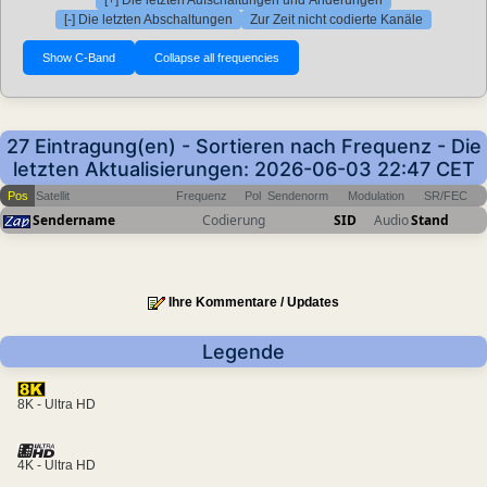
[+] Die letzten Aufschaltungen und Änderungen
[-] Die letzten Abschaltungen
Zur Zeit nicht codierte Kanäle
27 Eintragung(en) - Sortieren nach Frequenz - Die
letzten Aktualisierungen: 2026-06-03 22:47 CET
Pos
Satellit
Frequenz
Pol
Sendenorm
Modulation
SR/FEC
Sendername
Codierung
SID
Audio
Stand
Ihre Kommentare / Updates
Legende
8K - Ultra HD
4K - Ultra HD