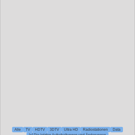
Alle
TV
HDTV
3DTV
Ultra HD
Radiostationen
Data