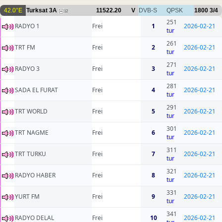
42.0°E
Turksat 3A
11522.20
V
DVB-S
QPSK
1800
3/4
12
251
RADYO 1
Frei
1
2026-02-21
tur
261
TRT FM
Frei
2
2026-02-21
tur
271
RADYO 3
Frei
3
2026-02-21
tur
281
SADA EL FURAT
Frei
4
2026-02-21
tur
291
TRT WORLD
Frei
5
2026-02-21
tur
301
TRT NAGME
Frei
6
2026-02-21
tur
311
TRT TURKU
Frei
7
2026-02-21
tur
321
RADYO HABER
Frei
8
2026-02-21
tur
331
YURT FM
Frei
9
2026-02-21
tur
341
RADYO DELAL
Frei
10
2026-02-21