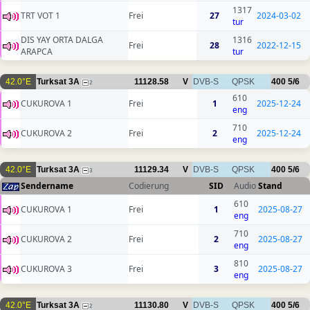
1317
TRT VOT 1
Frei
27
2024-03-02
tur
DIS YAY ORTA DALGA
1316
Frei
28
2022-12-15
ARAPCA
tur
42.0°E
Turksat 3A
11128.58
V
DVB-S
QPSK
400
5/6
2
610
CUKUROVA 1
Frei
1
2025-12-24
eng
710
CUKUROVA 2
Frei
2
2025-12-24
eng
42.0°E
Turksat 3A
11129.34
V
DVB-S
QPSK
400
5/6
3
Sendername
Codierung
SID
Audio
Stand
610
CUKUROVA 1
Frei
1
2025-08-27
eng
710
CUKUROVA 2
Frei
2
2025-08-27
eng
810
CUKUROVA 3
Frei
3
2025-08-27
eng
42.0°E
Turksat 3A
11130.80
V
DVB-S
QPSK
400
5/6
2