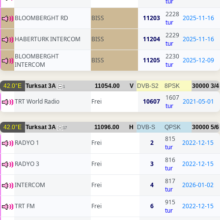
tur
2228
BLOOMBERGHT RD
BISS
11203
2025-11-16
tur
2229
HABERTURK INTERCOM
BISS
11204
2025-11-16
tur
BLOOMBERGHT
2230
BISS
11205
2025-12-09
INTERCOM
tur
42.0°E
Turksat 3A
11054.00
V
DVB-S2
8PSK
30000
3/4
1
1607
TRT World Radio
Frei
10607
2021-05-01
tur
42.0°E
Turksat 3A
11096.00
H
DVB-S
QPSK
30000
5/6
17
815
RADYO 1
Frei
2
2022-12-15
tur
816
RADYO 3
Frei
3
2022-12-15
tur
817
INTERCOM
Frei
4
2026-01-02
tur
915
TRT FM
Frei
6
2022-12-15
tur