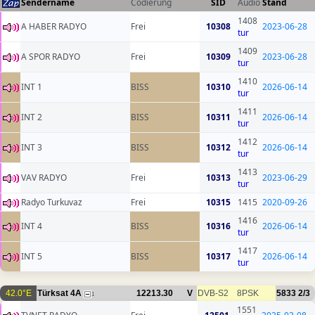
Sendername
Codierung
SID
Audio
Stand
1408
A HABER RADYO
Frei
10308
2023-06-28
tur
1409
A SPOR RADYO
Frei
10309
2023-06-28
tur
1410
INT 1
BISS
10310
2026-06-14
tur
1411
INT 2
BISS
10311
2026-06-14
tur
1412
INT 3
BISS
10312
2026-06-14
tur
1413
VAV RADYO
Frei
10313
2023-06-29
tur
Radyo Turkuvaz
Frei
10315
1415
2020-09-26
1416
INT 4
BISS
10316
2026-06-14
tur
1417
INT 5
BISS
10317
2026-06-14
tur
42.0°E
Türksat 4A
12213.30
V
DVB-S2
8PSK
5833
2/3
1
1551