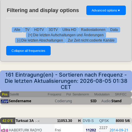
Filtering and display options
Advanced options
▼
Alle
TV
HDTV
3DTV
Ultra HD
Radiostationen
Data
[+] Die letzten Aufschaltungen und Änderungen
[-] Die letzten Abschaltungen
Zur Zeit nicht codierte Kanäle
161 Eintragung(en) - Sortieren nach Frequenz -
Die letzten Aktualisierungen: 2026-08-05 01:38
CET
Pos
Satellit
Frequenz
Pol
Sendenorm
Modulation
SR/FEC
Sendername
Codierung
SID
Audio
Stand
42.0°E
Turksat 3A
11053.30
H
DVB-S
QPSK
8000
5/6
4
2227
HABERTURK RADYO
Frei
11202
2014-09-21