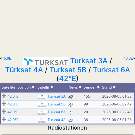
45.0E
Turksat 3A
/
40.0E
Türksat 4A
/
Turksat 5B
/
Turksat 6A
(
42°E
)
Satellitenposition
Satellit
News
Sender
Stand
42.0°E
Turksat 3A
155
2026-08-05 01:38
42.0°E
Turksat 5B
99
2026-06-06 09:49
42.0°E
Turksat 6A
20
2026-08-02 22:49
42.0°E
Türksat 4A
381
2026-08-05 01:38
Radiostationen