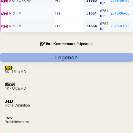
NR1 TURK FM
Frei
51660
2018-06-06
tur
6761
NR1 FM
Frei
51661
2018-06-06
tur
6765
NR1 FM.
Frei
51664
2025-03-13
tur
Ihre Kommentare / Updates
Legende
8K - Ultra HD
4K - Ultra HD
Hohe Definition
Breitbildschirm