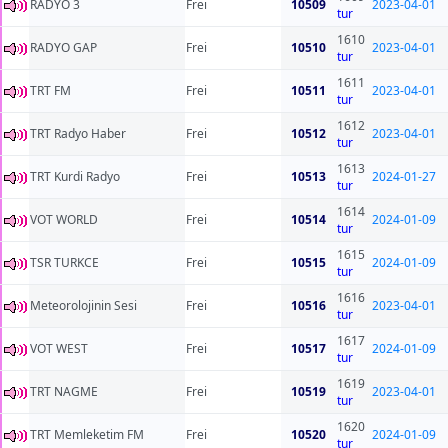
RADYO 3
Frei
10509
2023-04-01
tur
1610
RADYO GAP
Frei
10510
2023-04-01
tur
1611
TRT FM
Frei
10511
2023-04-01
tur
1612
TRT Radyo Haber
Frei
10512
2023-04-01
tur
1613
TRT Kurdi Radyo
Frei
10513
2024-01-27
tur
1614
VOT WORLD
Frei
10514
2024-01-09
tur
1615
TSR TURKCE
Frei
10515
2024-01-09
tur
1616
Meteorolojinin Sesi
Frei
10516
2023-04-01
tur
1617
VOT WEST
Frei
10517
2024-01-09
tur
1619
TRT NAGME
Frei
10519
2023-04-01
tur
1620
TRT Memleketim FM
Frei
10520
2024-01-09
tur