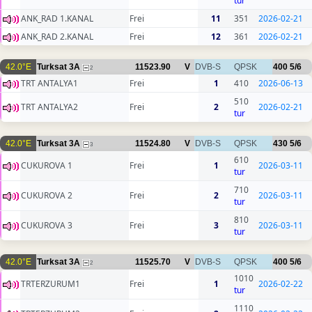
tur
ANK_RAD 1.KANAL
Frei
11
351
2026-02-21
ANK_RAD 2.KANAL
Frei
12
361
2026-02-21
42.0°E
Turksat 3A
11523.90
V
DVB-S
QPSK
400
5/6
2
TRT ANTALYA1
Frei
1
410
2026-06-13
510
TRT ANTALYA2
Frei
2
2026-02-21
tur
42.0°E
Turksat 3A
11524.80
V
DVB-S
QPSK
430
5/6
3
610
CUKUROVA 1
Frei
1
2026-03-11
tur
710
CUKUROVA 2
Frei
2
2026-03-11
tur
810
CUKUROVA 3
Frei
3
2026-03-11
tur
42.0°E
Turksat 3A
11525.70
V
DVB-S
QPSK
400
5/6
2
1010
TRTERZURUM1
Frei
1
2026-02-22
tur
1110