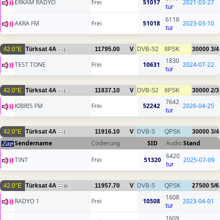
ERKAM RADYO
Frei
51017
2021-03-27
tur
6118
AKRA FM
Frei
51018
2023-03-10
tur
42.0°E
Türksat 4A
11795.00
V
DVB-S2
8PSK
30000
3/4
1
1830
TEST TONE
Frei
10631
2024-07-22
tur
42.0°E
Türksat 4A
11837.10
V
DVB-S2
8PSK
30000
2/3
1
7642
KIBRIS FM
Frei
52242
2026-04-25
tur
42.0°E
Türksat 4A
11916.10
V
DVB-S
QPSK
30000
3/4
1
Sendername
Codierung
SID
Audio
Stand
6420
TINT
Frei
51320
2025-07-09
tur
42.0°E
Türksat 4A
11957.70
V
DVB-S
QPSK
27500
5/6
19
1608
RADYO 1
Frei
10508
2023-04-01
tur
1609