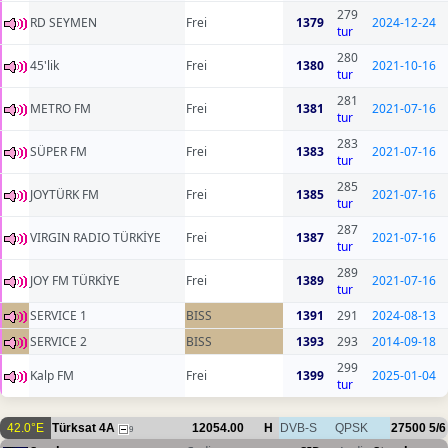
279
RD SEYMEN
Frei
1379
2024-12-24
tur
280
45'lik
Frei
1380
2021-10-16
tur
281
METRO FM
Frei
1381
2021-07-16
tur
283
SÜPER FM
Frei
1383
2021-07-16
tur
285
JOYTÜRK FM
Frei
1385
2021-07-16
tur
287
VIRGIN RADIO TÜRKİYE
Frei
1387
2021-07-16
tur
289
JOY FM TÜRKİYE
Frei
1389
2021-07-16
tur
SERVICE 1
BISS
1391
291
2024-08-13
SERVICE 2
BISS
1393
293
2014-09-18
299
Kalp FM
Frei
1399
2025-01-04
tur
42.0°E
Türksat 4A
12054.00
H
DVB-S
QPSK
27500
5/6
9