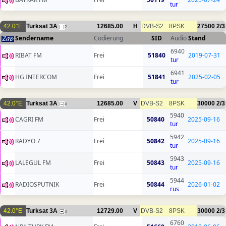
tur
42.0°E
Turksat 3A
12685.00
H
DVB-S2
8PSK
27500
2/3
2
Sendername
Codierung
SID
Audio
Stand
6940
RIBAT FM
Frei
51840
2019-07-31
tur
6941
HG INTERCOM
Frei
51841
2025-02-05
tur
42.0°E
Turksat 3A
12685.00
V
DVB-S2
8PSK
30000
2/3
4
5940
CAGRI FM
Frei
50840
2025-09-16
tur
5942
RADYO 7
Frei
50842
2025-09-16
tur
5943
LALEGUL FM
Frei
50843
2025-09-16
tur
5944
RADIOSPUTNIK
Frei
50844
2026-01-02
rus
42.0°E
Turksat 3A
12729.00
V
DVB-S2
8PSK
30000
2/3
3
6760