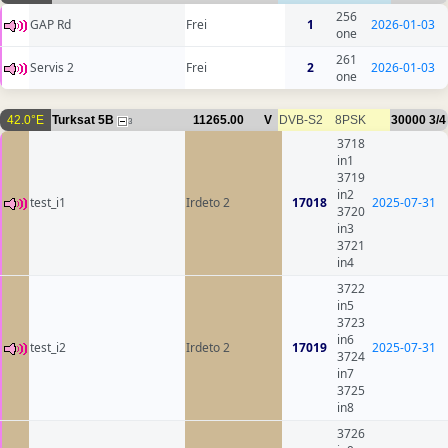
256
GAP Rd
Frei
1
2026-01-03
one
261
Servis 2
Frei
2
2026-01-03
one
42.0°E
Turksat 5B
11265.00
V
DVB-S2
8PSK
30000
3/4
3
3718
in1
3719
in2
test_i1
Irdeto 2
17018
2025-07-31
3720
in3
3721
in4
3722
in5
3723
in6
test_i2
Irdeto 2
17019
2025-07-31
3724
in7
3725
in8
3726