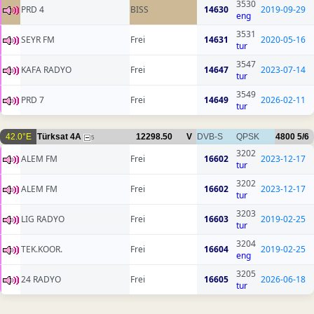
3530
PRD 4
BISS
14630
2019-09-29
eng
3531
SEYR FM
Frei
14631
2020-05-16
tur
3547
KAFA RADYO
Frei
14647
2023-07-14
tur
3549
PRD 7
Frei
14649
2026-02-11
tur
42.0°E
Türksat 4A
12298.50
V
DVB-S
QPSK
4800
5/6
5
3202
ALEM FM
Frei
16602
2023-12-17
tur
3202
ALEM FM
Frei
16602
2023-12-17
tur
3203
LIG RADYO
Frei
16603
2019-02-25
tur
3204
TEK.KOOR.
Frei
16604
2019-02-25
eng
3205
24 RADYO
Frei
16605
2026-06-18
tur