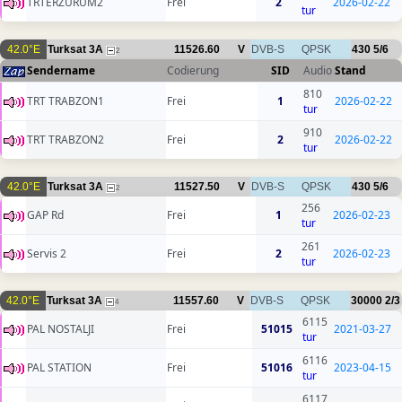
TRTERZURUM2
Frei
2
2026-02-22
tur
42.0°E
Turksat 3A
11526.60
V
DVB-S
QPSK
430
5/6
2
Sendername
Codierung
SID
Audio
Stand
810
TRT TRABZON1
Frei
1
2026-02-22
tur
910
TRT TRABZON2
Frei
2
2026-02-22
tur
42.0°E
Turksat 3A
11527.50
V
DVB-S
QPSK
430
5/6
2
256
GAP Rd
Frei
1
2026-02-23
tur
261
Servis 2
Frei
2
2026-02-23
tur
42.0°E
Turksat 3A
11557.60
V
DVB-S
QPSK
30000
2/3
4
6115
PAL NOSTALJI
Frei
51015
2021-03-27
tur
6116
PAL STATION
Frei
51016
2023-04-15
tur
6117