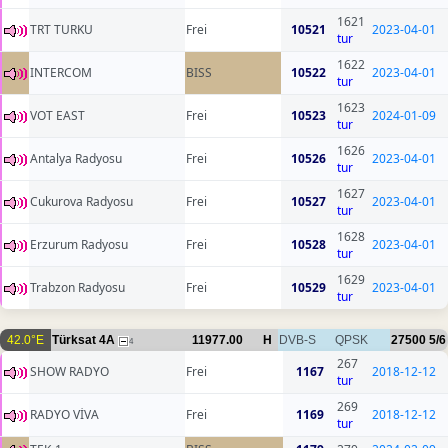
1621
TRT TURKU
Frei
10521
2023-04-01
tur
1622
INTERCOM
BISS
10522
2023-04-01
tur
1623
VOT EAST
Frei
10523
2024-01-09
tur
1626
Antalya Radyosu
Frei
10526
2023-04-01
tur
1627
Cukurova Radyosu
Frei
10527
2023-04-01
tur
1628
Erzurum Radyosu
Frei
10528
2023-04-01
tur
1629
Trabzon Radyosu
Frei
10529
2023-04-01
tur
42.0°E
Türksat 4A
11977.00
H
DVB-S
QPSK
27500
5/6
4
267
SHOW RADYO
Frei
1167
2018-12-12
tur
269
RADYO VİVA
Frei
1169
2018-12-12
tur