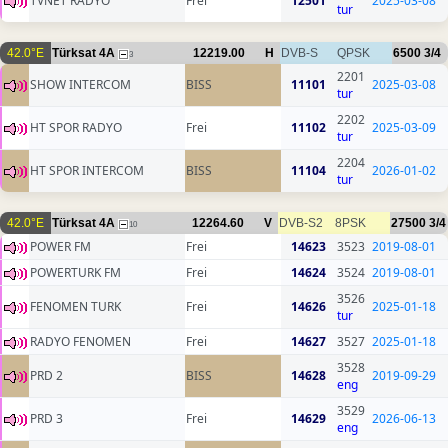
TVNET RADYO
Frei
12501
2025-03-08
tur
42.0°E
Türksat 4A
12219.00
H
DVB-S
QPSK
6500
3/4
3
2201
SHOW INTERCOM
BISS
11101
2025-03-08
tur
2202
HT SPOR RADYO
Frei
11102
2025-03-09
tur
2204
HT SPOR INTERCOM
BISS
11104
2026-01-02
tur
42.0°E
Türksat 4A
12264.60
V
DVB-S2
8PSK
27500
3/4
10
POWER FM
Frei
14623
3523
2019-08-01
POWERTURK FM
Frei
14624
3524
2019-08-01
3526
FENOMEN TURK
Frei
14626
2025-01-18
tur
RADYO FENOMEN
Frei
14627
3527
2025-01-18
3528
PRD 2
BISS
14628
2019-09-29
eng
3529
PRD 3
Frei
14629
2026-06-13
eng