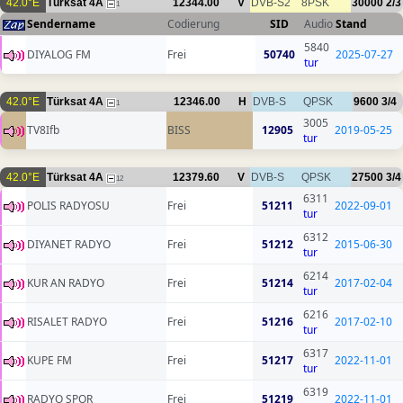
42.0°E
Türksat 4A
12344.00
V
DVB-S2
8PSK
30000
2/3
1
Sendername
Codierung
SID
Audio
Stand
5840
DIYALOG FM
Frei
50740
2025-07-27
tur
42.0°E
Türksat 4A
12346.00
H
DVB-S
QPSK
9600
3/4
1
3005
TV8Ifb
BISS
12905
2019-05-25
tur
42.0°E
Türksat 4A
12379.60
V
DVB-S
QPSK
27500
3/4
12
6311
POLIS RADYOSU
Frei
51211
2022-09-01
tur
6312
DIYANET RADYO
Frei
51212
2015-06-30
tur
6214
KUR AN RADYO
Frei
51214
2017-02-04
tur
6216
RISALET RADYO
Frei
51216
2017-02-10
tur
6317
KUPE FM
Frei
51217
2022-11-01
tur
6319
RADYO SPOR
Frei
51219
2022-11-01