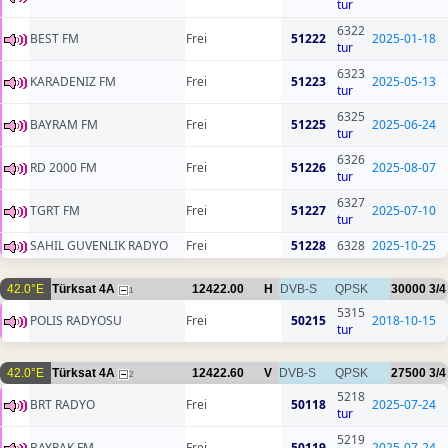
tur
6322
BEST FM
Frei
51222
2025-01-18
tur
6323
KARADENIZ FM
Frei
51223
2025-05-13
tur
6325
BAYRAM FM
Frei
51225
2025-06-24
tur
6326
RD 2000 FM
Frei
51226
2025-08-07
tur
6327
TGRT FM
Frei
51227
2025-07-10
tur
SAHIL GUVENLIK RADYO
Frei
51228
6328
2025-10-25
42.0°E
Türksat 4A
12422.00
H
DVB-S
QPSK
30000
3/4
1
5315
POLIS RADYOSU
Frei
50215
2018-10-15
tur
42.0°E
Türksat 4A
12422.60
V
DVB-S
QPSK
27500
3/4
2
5218
BRT RADYO
Frei
50118
2025-07-24
tur
5219
BAYRAK FM
Frei
50119
2025-07-24