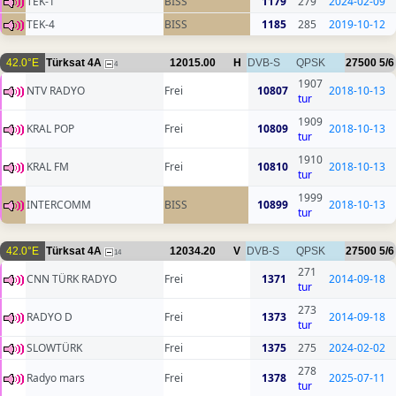
TEK-1
BISS
1179
279
2024-02-09
TEK-4
BISS
1185
285
2019-10-12
42.0°E
Türksat 4A
12015.00
H
DVB-S
QPSK
27500
5/6
4
1907
NTV RADYO
Frei
10807
2018-10-13
tur
1909
KRAL POP
Frei
10809
2018-10-13
tur
1910
KRAL FM
Frei
10810
2018-10-13
tur
1999
INTERCOMM
BISS
10899
2018-10-13
tur
42.0°E
Türksat 4A
12034.20
V
DVB-S
QPSK
27500
5/6
14
271
CNN TÜRK RADYO
Frei
1371
2014-09-18
tur
273
RADYO D
Frei
1373
2014-09-18
tur
SLOWTÜRK
Frei
1375
275
2024-02-02
278
Radyo mars
Frei
1378
2025-07-11
tur