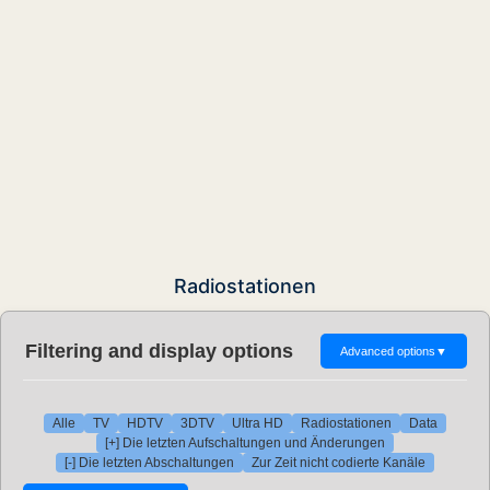
Radiostationen
Filtering and display options
Advanced options
▼
Alle
TV
HDTV
3DTV
Ultra HD
Radiostationen
Data
[+] Die letzten Aufschaltungen und Änderungen
[-] Die letzten Abschaltungen
Zur Zeit nicht codierte Kanäle