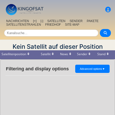
NACHRICHTEN
[+]
[-]
SATELLITEN
SENDER
PAKETE
SATELLITENSTRAHLEN
FRIEDHOF
SITE-MAP
Kein Satellit auf dieser Position
Satellitenposition
Satellit
News
Sender
Stand
Filtering and display options
Advanced options
▼