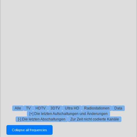
Alle
TV
HDTV
3DTV
Ultra HD
Radiostationen
Data
[+] Die letzten Aufschaltungen und Änderungen
[-] Die letzten Abschaltungen
Zur Zeit nicht codierte Kanäle