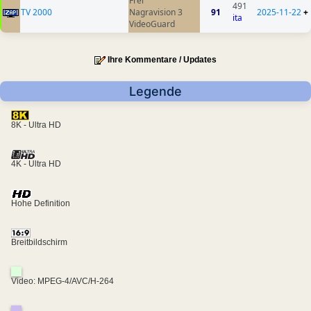
Frei
491
TV 2000
Nagravision 3
91
2025-11-22
+
ita
VideoGuard
Ihre Kommentare / Updates
Legende
8K - Ultra HD
4K - Ultra HD
Hohe Definition
Breitbildschirm
Video: MPEG-4/AVC/H-264