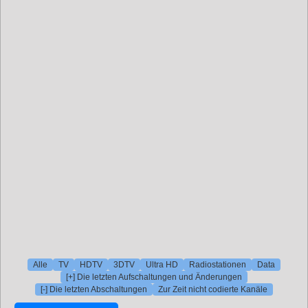
Alle
TV
HDTV
3DTV
Ultra HD
Radiostationen
Data
[+] Die letzten Aufschaltungen und Änderungen
[-] Die letzten Abschaltungen
Zur Zeit nicht codierte Kanäle