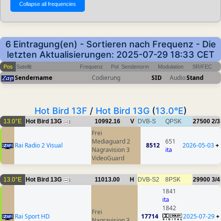
6 Eintragung(en) - Sortieren nach Frequenz - Die
letzten Aktualisierungen: 2025-07-29 18:33 CET
Pos
Satellit
Frequenz
Pol
Sendenorm
Modulation
SR/FEC
Sendername
Codierung
SID
Audio
Stand
Hot Bird 13F
/
Hot Bird 13G
(
13.0°E
)
13.0°E
Hot Bird 13G
10992.16
V
DVB-S
QPSK
27500
2/3
1
Frei
Mediaguard 2
651
Rai Radio 2 Visual
8512
2026-05-03
+
Nagravision 3
ita
VideoGuard
13.0°E
Hot Bird 13G
11013.00
H
DVB-S2
8PSK
29900
3/4
1
1841
ita
1842
Frei
Rai Sport HD
17714
2025-07-29
+
Nagravision 3