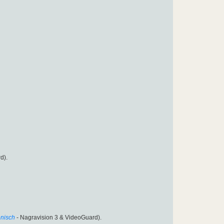
d).
enisch
- Nagravision 3 & VideoGuard).