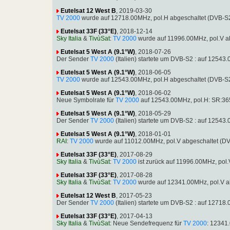
Eutelsat 12 West B
, 2019-03-30
TV 2000
wurde auf 12718.00MHz, pol.H abgeschaltet (DVB-S
Eutelsat 33F (33°E)
, 2018-12-14
Sky Italia
&
TivùSat
:
TV 2000
wurde auf 11996.00MHz, pol.V a
Eutelsat 5 West A (9.1°W)
, 2018-07-26
Der Sender
TV 2000
(Italien) startete um DVB-S2 : auf 125
Eutelsat 5 West A (9.1°W)
, 2018-06-05
TV 2000
wurde auf 12543.00MHz, pol.H abgeschaltet (DVB-S
Eutelsat 5 West A (9.1°W)
, 2018-06-02
Neue Symbolrate für
TV 2000
auf 12543.00MHz, pol.H: SR:36
Eutelsat 5 West A (9.1°W)
, 2018-05-29
Der Sender
TV 2000
(Italien) startete um DVB-S2 : auf 125
Eutelsat 5 West A (9.1°W)
, 2018-01-01
RAI
:
TV 2000
wurde auf 11012.00MHz, pol.V abgeschaltet (D
Eutelsat 33F (33°E)
, 2017-08-29
Sky Italia
&
TivùSat
:
TV 2000
ist zurück auf 11996.00MHz, po
Eutelsat 33F (33°E)
, 2017-08-28
Sky Italia
&
TivùSat
:
TV 2000
wurde auf 12341.00MHz, pol.V a
Eutelsat 12 West B
, 2017-05-23
Der Sender
TV 2000
(Italien) startete um DVB-S2 : auf 127
Eutelsat 33F (33°E)
, 2017-04-13
Sky Italia
&
TivùSat
: Neue Sendefrequenz für
TV 2000
: 12341