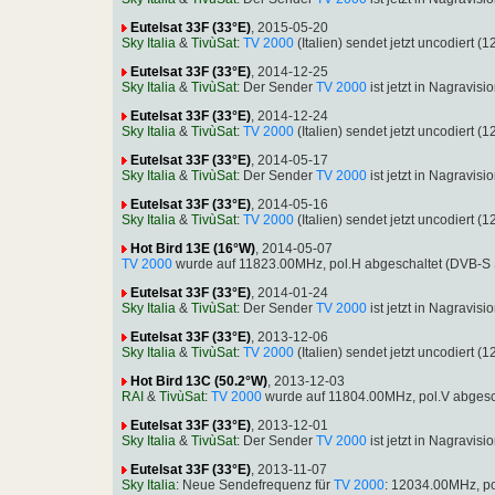
Eutelsat 33F (33°E)
, 2015-05-20
Sky Italia
&
TivùSat
:
TV 2000
(Italien) sendet jetzt uncodiert
Eutelsat 33F (33°E)
, 2014-12-25
Sky Italia
&
TivùSat
: Der Sender
TV 2000
ist jetzt in Nagravi
Eutelsat 33F (33°E)
, 2014-12-24
Sky Italia
&
TivùSat
:
TV 2000
(Italien) sendet jetzt uncodiert
Eutelsat 33F (33°E)
, 2014-05-17
Sky Italia
&
TivùSat
: Der Sender
TV 2000
ist jetzt in Nagravi
Eutelsat 33F (33°E)
, 2014-05-16
Sky Italia
&
TivùSat
:
TV 2000
(Italien) sendet jetzt uncodiert
Hot Bird 13E (16°W)
, 2014-05-07
TV 2000
wurde auf 11823.00MHz, pol.H abgeschaltet (DVB-S
Eutelsat 33F (33°E)
, 2014-01-24
Sky Italia
&
TivùSat
: Der Sender
TV 2000
ist jetzt in Nagravi
Eutelsat 33F (33°E)
, 2013-12-06
Sky Italia
&
TivùSat
:
TV 2000
(Italien) sendet jetzt uncodiert
Hot Bird 13C (50.2°W)
, 2013-12-03
RAI
&
TivùSat
:
TV 2000
wurde auf 11804.00MHz, pol.V abgesc
Eutelsat 33F (33°E)
, 2013-12-01
Sky Italia
&
TivùSat
: Der Sender
TV 2000
ist jetzt in Nagravi
Eutelsat 33F (33°E)
, 2013-11-07
Sky Italia
: Neue Sendefrequenz für
TV 2000
: 12034.00MHz, p