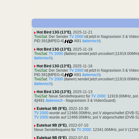
Hot Bird 13G (13°E)
, 2025-11-21
TivùSat
: Der Sender
TV 2000
ist jetzt in Nagravision 3 & Vi
PID:391[MPEG-4]
/491
Italienisch
).
Hot Bird 13G (13°E)
, 2025-11-19
TivùSat
:
TV 2000
(Italien) sendet jetzt uncodiert (11919.00M
Italienisch
).
Hot Bird 13G (13°E)
, 2025-11-18
TivùSat
: Der Sender
TV 2000
ist jetzt in Nagravision 3 & Vi
PID:391[MPEG-4]
/491
Italienisch
).
TivùSat
:
TV 2000
(Italien) sendet jetzt uncodiert (11919.00M
Italienisch
).
Hot Bird 13G (13°E)
, 2025-11-13
TivùSat
: Neue Sendefrequenz für
TV 2000
: 11919.00MHz, pol
4]/491
Italienisch
- Nagravision 3 & VideoGuard).
Eutelsat 9B (9°E)
, 2022-10-30
TV 2000
wurde auf 12466.00MHz, pol.V abgeschaltet (DVB-S
TV 2000
wurde auf 12466.00MHz, pol.V abgeschaltet (DVB-S
Eutelsat 9B (9°E)
, 2022-07-10
Neue Sendefrequenz für
TV 2000
: 12341.00MHz, pol.V (123
Eutelsat 9B (9°E)
, 2022-07-01