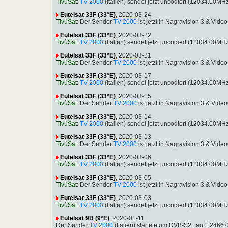
TivùSat
:
TV 2000
(Italien) sendet jetzt uncodiert (12034.00M
Eutelsat 33F (33°E)
, 2020-03-24
TivùSat
: Der Sender
TV 2000
ist jetzt in Nagravision 3 & Vi
Eutelsat 33F (33°E)
, 2020-03-22
TivùSat
:
TV 2000
(Italien) sendet jetzt uncodiert (12034.00M
Eutelsat 33F (33°E)
, 2020-03-21
TivùSat
: Der Sender
TV 2000
ist jetzt in Nagravision 3 & Vi
Eutelsat 33F (33°E)
, 2020-03-17
TivùSat
:
TV 2000
(Italien) sendet jetzt uncodiert (12034.00M
Eutelsat 33F (33°E)
, 2020-03-15
TivùSat
: Der Sender
TV 2000
ist jetzt in Nagravision 3 & Vi
Eutelsat 33F (33°E)
, 2020-03-14
TivùSat
:
TV 2000
(Italien) sendet jetzt uncodiert (12034.00M
Eutelsat 33F (33°E)
, 2020-03-13
TivùSat
: Der Sender
TV 2000
ist jetzt in Nagravision 3 & Vi
Eutelsat 33F (33°E)
, 2020-03-06
TivùSat
:
TV 2000
(Italien) sendet jetzt uncodiert (12034.00M
Eutelsat 33F (33°E)
, 2020-03-05
TivùSat
: Der Sender
TV 2000
ist jetzt in Nagravision 3 & Vi
Eutelsat 33F (33°E)
, 2020-03-03
TivùSat
:
TV 2000
(Italien) sendet jetzt uncodiert (12034.00M
Eutelsat 9B (9°E)
, 2020-01-11
Der Sender
TV 2000
(Italien) startete um DVB-S2 : auf 124