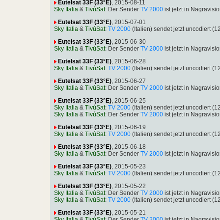
Eutelsat 33F (33°E)
, 2015-08-11
Sky Italia
&
TivùSat
: Der Sender
TV 2000
ist jetzt in Nagravi
Eutelsat 33F (33°E)
, 2015-07-01
Sky Italia
&
TivùSat
:
TV 2000
(Italien) sendet jetzt uncodiert
Eutelsat 33F (33°E)
, 2015-06-30
Sky Italia
&
TivùSat
: Der Sender
TV 2000
ist jetzt in Nagravi
Eutelsat 33F (33°E)
, 2015-06-28
Sky Italia
&
TivùSat
:
TV 2000
(Italien) sendet jetzt uncodiert
Eutelsat 33F (33°E)
, 2015-06-27
Sky Italia
&
TivùSat
: Der Sender
TV 2000
ist jetzt in Nagravi
Eutelsat 33F (33°E)
, 2015-06-25
Sky Italia
&
TivùSat
:
TV 2000
(Italien) sendet jetzt uncodiert
Sky Italia
&
TivùSat
: Der Sender
TV 2000
ist jetzt in Nagravi
Eutelsat 33F (33°E)
, 2015-06-19
Sky Italia
&
TivùSat
:
TV 2000
(Italien) sendet jetzt uncodiert
Eutelsat 33F (33°E)
, 2015-06-18
Sky Italia
&
TivùSat
: Der Sender
TV 2000
ist jetzt in Nagravi
Eutelsat 33F (33°E)
, 2015-05-23
Sky Italia
&
TivùSat
:
TV 2000
(Italien) sendet jetzt uncodiert
Eutelsat 33F (33°E)
, 2015-05-22
Sky Italia
&
TivùSat
: Der Sender
TV 2000
ist jetzt in Nagravi
Sky Italia
&
TivùSat
:
TV 2000
(Italien) sendet jetzt uncodiert
Eutelsat 33F (33°E)
, 2015-05-21
Sky Italia
&
TivùSat
: Der Sender
TV 2000
ist jetzt in Nagravi