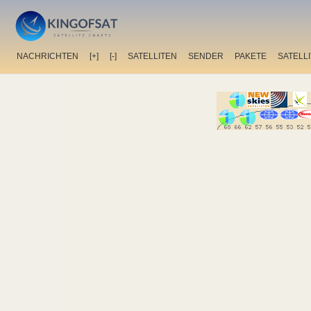
NACHRICHTEN
[+]
[-]
SATELLITEN
SENDER
PAKETE
SATELL