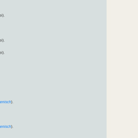
ei).
ei).
ei).
lienisch
).
lienisch
).