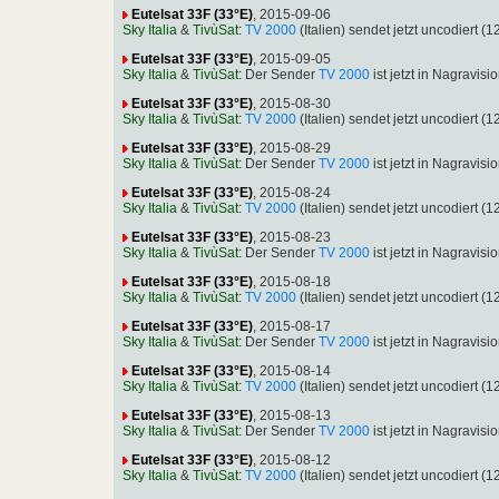
Eutelsat 33F (33°E)
, 2015-09-06
Sky Italia
&
TivùSat
:
TV 2000
(Italien) sendet jetzt uncodiert
Eutelsat 33F (33°E)
, 2015-09-05
Sky Italia
&
TivùSat
: Der Sender
TV 2000
ist jetzt in Nagravi
Eutelsat 33F (33°E)
, 2015-08-30
Sky Italia
&
TivùSat
:
TV 2000
(Italien) sendet jetzt uncodiert
Eutelsat 33F (33°E)
, 2015-08-29
Sky Italia
&
TivùSat
: Der Sender
TV 2000
ist jetzt in Nagravi
Eutelsat 33F (33°E)
, 2015-08-24
Sky Italia
&
TivùSat
:
TV 2000
(Italien) sendet jetzt uncodiert
Eutelsat 33F (33°E)
, 2015-08-23
Sky Italia
&
TivùSat
: Der Sender
TV 2000
ist jetzt in Nagravi
Eutelsat 33F (33°E)
, 2015-08-18
Sky Italia
&
TivùSat
:
TV 2000
(Italien) sendet jetzt uncodiert
Eutelsat 33F (33°E)
, 2015-08-17
Sky Italia
&
TivùSat
: Der Sender
TV 2000
ist jetzt in Nagravi
Eutelsat 33F (33°E)
, 2015-08-14
Sky Italia
&
TivùSat
:
TV 2000
(Italien) sendet jetzt uncodiert
Eutelsat 33F (33°E)
, 2015-08-13
Sky Italia
&
TivùSat
: Der Sender
TV 2000
ist jetzt in Nagravi
Eutelsat 33F (33°E)
, 2015-08-12
Sky Italia
&
TivùSat
:
TV 2000
(Italien) sendet jetzt uncodiert