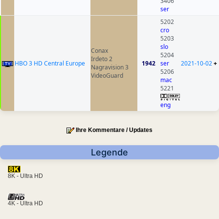
3406
ser
5202
cro
5203
slo
Conax
5204
Irdeto 2
HBO 3 HD Central Europe
1942
ser
2021-10-02
+
Nagravision 3
5206
VideoGuard
mac
5221
eng
Ihre Kommentare / Updates
Legende
8K - Ultra HD
4K - Ultra HD