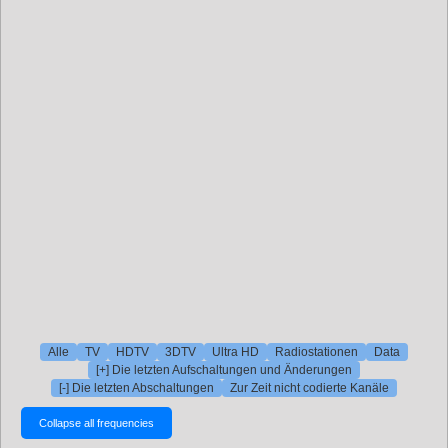
Alle
TV
HDTV
3DTV
Ultra HD
Radiostationen
Data
[+] Die letzten Aufschaltungen und Änderungen
[-] Die letzten Abschaltungen
Zur Zeit nicht codierte Kanäle