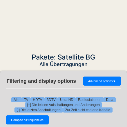
Pakete: Satellite BG
Alle Übertragungen
Filtering and display options
Advanced options
▼
Alle
TV
HDTV
3DTV
Ultra HD
Radiostationen
Data
[+] Die letzten Aufschaltungen und Änderungen
[-] Die letzten Abschaltungen
Zur Zeit nicht codierte Kanäle