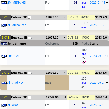
2M MENA HD
Frei
103
ara
2025-01-11
+
fra
3.0°E
Eutelsat 3B
11673.30
H
DVB-S2
8PSK
3333
2/3
1
1002
Al Rabiaa Iraq
Frei
1
2026-01-30
+
ara
3.0°E
Eutelsat 3B
11677.10
H
DVB-S2
8PSK
2083
5/6
1
Sendername
Codierung
SID
Audio
Stand
1002
ara
Imam Ali
Frei
1
2023-05-19
+
35
3.0°E
Eutelsat 3B
11693.80
H
DVB-S2
8PSK
2963
5/6
1
256
Al Ahad HD
BISS
1
ara
2025-06-24
+
35
3.0°E
Eutelsat 3B
12742.90
H
DVB-S2
8PSK
2476
3/4
1
34
Al Forat
Frei
1
2026-06-10
+
ara