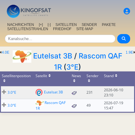
NACHRICHTEN
[+]
[-]
SATELLITEN
SENDER
PAKETE
SATELLITENSTRAHLEN
FRIEDHOF
SITE-MAP
4.0E
1.9E
Eutelsat 3B
/
Rascom QAF
1R
(
3°E
)
Satellitenposition
Satellit
News
Sender
Stand
2026-06-10
Eutelsat 3B
3.0°E
231
23:10
Rascom QAF
2026-07-19
3.0°E
49
15:47
1R