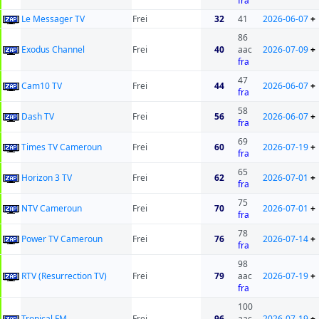
fra
Le Messager TV
Frei
32
41
2026-06-07
+
86
Exodus Channel
Frei
40
aac
2026-07-09
+
fra
47
Cam10 TV
Frei
44
2026-06-07
+
fra
58
Dash TV
Frei
56
2026-06-07
+
fra
69
Times TV Cameroun
Frei
60
2026-07-19
+
fra
65
Horizon 3 TV
Frei
62
2026-07-01
+
fra
75
NTV Cameroun
Frei
70
2026-07-01
+
fra
78
Power TV Cameroun
Frei
76
2026-07-14
+
fra
98
RTV (Resurrection TV)
Frei
79
aac
2026-07-19
+
fra
100
Tropical FM
Frei
96
aac
2026-07-19
+