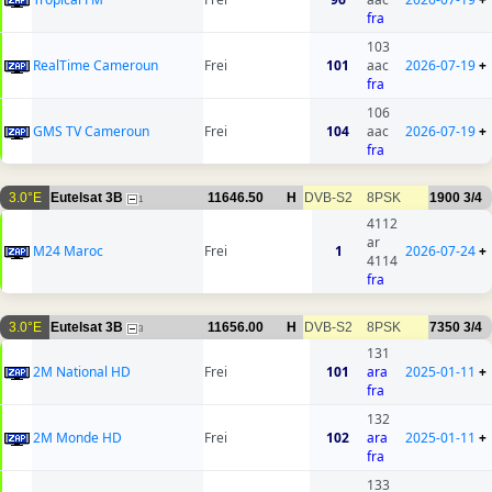
fra
103
RealTime Cameroun
Frei
101
aac
2026-07-19
+
fra
106
GMS TV Cameroun
Frei
104
aac
2026-07-19
+
fra
3.0°E
Eutelsat 3B
11646.50
H
DVB-S2
8PSK
1900
3/4
1
4112
ar
M24 Maroc
Frei
1
2026-07-24
+
4114
fra
3.0°E
Eutelsat 3B
11656.00
H
DVB-S2
8PSK
7350
3/4
3
131
2M National HD
Frei
101
ara
2025-01-11
+
fra
132
2M Monde HD
Frei
102
ara
2025-01-11
+
fra
133