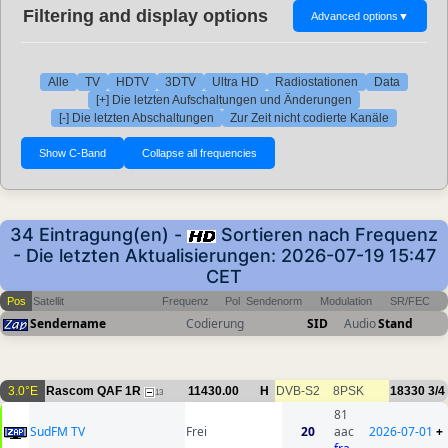
Filtering and display options
Advanced options
▼
Alle
TV
HDTV
3DTV
Ultra HD
Radiostationen
Data
[+] Die letzten Aufschaltungen und Änderungen
[-] Die letzten Abschaltungen
Zur Zeit nicht codierte Kanäle
34 Eintragung(en) -
Sortieren nach Frequenz
- Die letzten Aktualisierungen: 2026-07-19 15:47
CET
Pos
Satellit
Frequenz
Pol
Sendenorm
Modulation
SR/FEC
Sendername
Codierung
SID
Audio
Stand
3.0°E
Rascom QAF 1R
11430.00
H
DVB-S2
8PSK
18330
3/4
13
81
SudFM TV
Frei
20
aac
2026-07-01
+