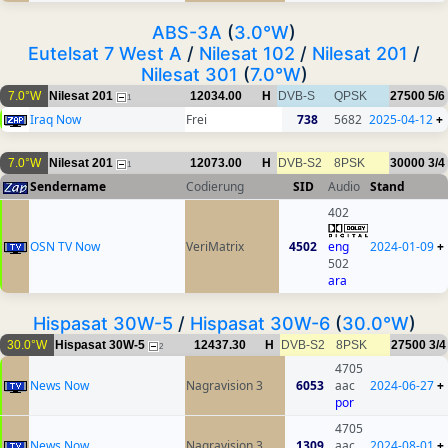
ABS-3A
(
3.0°W
)
Eutelsat 7 West A
/
Nilesat 102
/
Nilesat 201
/
Nilesat 301
(
7.0°W
)
7.0°W
Nilesat 201
12034.00
H
DVB-S
QPSK
27500
5/6
1
Iraq Now
Frei
738
5682
2025-04-12
+
7.0°W
Nilesat 201
12073.00
H
DVB-S2
8PSK
30000
3/4
1
Sendername
Codierung
SID
Audio
Stand
402
OSN TV Now
VeriMatrix
4502
eng
2024-01-09
+
502
ara
Hispasat 30W-5
/
Hispasat 30W-6
(
30.0°W
)
30.0°W
Hispasat 30W-5
12437.30
H
DVB-S2
8PSK
27500
3/4
2
4705
News Now
Nagravision 3
6053
aac
2024-06-27
+
por
4705
News Now
Nagravision 3
1309
aac
2024-08-01
+