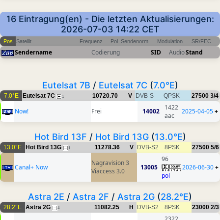
16 Eintragung(en) - Die letzten Aktualisierungen:
2026-07-03 14:22 CET
Pos
Satellit
Frequenz
Pol
Sendenorm
Modulation
SR/FEC
Sendername
Codierung
SID
Audio
Stand
Eutelsat 7B
/
Eutelsat 7C
(
7.0°E
)
7.0°E
Eutelsat 7C
10720.70
V
DVB-S
QPSK
27500
3/4
1
1422
Now!
Frei
14002
2025-04-05
+
aac
Hot Bird 13F
/
Hot Bird 13G
(
13.0°E
)
13.0°E
Hot Bird 13G
11278.36
V
DVB-S2
8PSK
27500
5/6
1
96
Nagravision 3
Canal+ Now
13005
2026-06-30
+
Viaccess 3.0
pol
Astra 2E
/
Astra 2F
/
Astra 2G
(
28.2°E
)
28.2°E
Astra 2G
11082.25
H
DVB-S2
8PSK
23000
2/3
4
2322