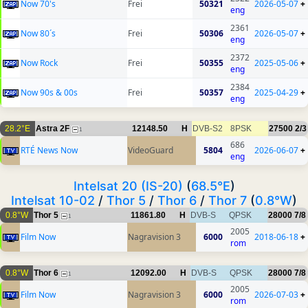
Now 70's
Frei
50321
2026-05-07
+
eng
2361
Now 80´s
Frei
50306
2026-05-07
+
eng
2372
Now Rock
Frei
50355
2025-05-06
+
eng
2384
Now 90s & 00s
Frei
50357
2025-04-29
+
eng
28.2°E
Astra 2F
12148.50
H
DVB-S2
8PSK
27500
2/3
1
686
RTÉ News Now
VideoGuard
5804
2026-06-07
+
eng
Intelsat 20 (IS-20)
(
68.5°E
)
Intelsat 10-02
/
Thor 5
/
Thor 6
/
Thor 7
(
0.8°W
)
0.8°W
Thor 5
11861.80
H
DVB-S
QPSK
28000
7/8
1
2005
Film Now
Nagravision 3
6000
2018-06-18
+
rom
0.8°W
Thor 6
12092.00
H
DVB-S
QPSK
28000
7/8
1
2005
Film Now
Nagravision 3
6000
2026-07-03
+
rom