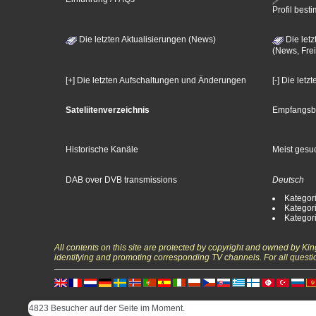
Profil bes
Die letzten Aktualisierungen (News)
Die letz
(News, Frei
[+] Die letzten Aufschaltungen und Änderungen
[-] Die let
Sateliitenverzeichnis
Empfangsb
Historische Kanäle
Meist gesuc
DAB over DVB transmissions
Deutsch
Kategori
Kategori
Kategori
All contents on this site are protected by copyright and owned by Ki
identifying and promoting corresponding TV channels. For all questi
4823 Besucher auf der Seite im Moment.