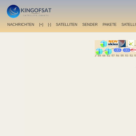
NACHRICHTEN
[+]
[-]
SATELLITEN
SENDER
PAKETE
SATELL