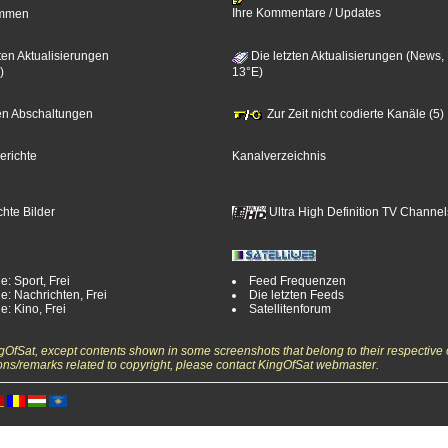
Ihre Kommentare / Updates
timmen
ten Aktualisierungen
Die letzten Aktualisierungen (News,
)
13°E)
zten Abschaltungen
Zur Zeit nicht codierte Kanäle (5)
erichte
Kanalverzeichnis
hte Bilder
Ultra High Definition TV Channel
e: Sport, Frei
Feed Frequenzen
e: Nachrichten, Frei
Die letzten Feeds
e: Kino, Frei
Satellitenforum
ngOfSat, except contents shown in some screenshots that belong to their respective 
ons/remarks related to copyright, please contact KingOfSat webmaster.