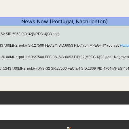
News Now (Portugal, Nachrichten)
-S2 SID:6053 PID:32[MPEG-4]/33 aac)
2437.00MHz, pol.H SR:27500 FEC:3/4 SID:6053 PID:4704[MPEG-4]/4705 aac
Portu
130.00MHz, pol.H SR:27500 FEC:3/4 SID:6053 PID:32[MPEG-4]/33 aac - Nagravisi
 auf 12437.00MHz, pol.H (DVB-S2 SR:27500 FEC:3/4 SID:1309 PID:4704[MPEG-4]/