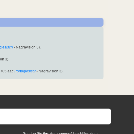
giesisch
- Nagravision 3).
on 3).
4705 aac
Portugiesisch
- Nagravision 3).
Senden Sie ihre Anregungen/Vorschläge dem