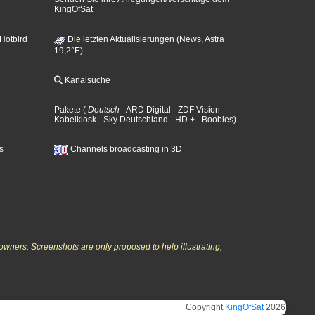
KingOfSat
 Hotbird
Die letzten Aktualisierungen (News, Astra
19,2°E)
Kanalsuche
Pakete
(
Deutsch
- ARD Digital
- ZDF Vision
-
Kabelkiosk
- Sky Deutschland
- HD +
- Boobles
)
s
Channels broadcasting in 3D
owners. Screenshots are only proposed to help illustrating,
Copyright
KingOfSat
2026