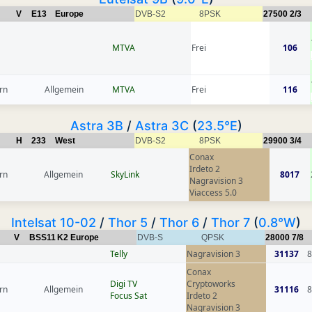
V
E13
Europe
DVB-S2
8PSK
27500
2/3
MTVA
Frei
106
rn
Allgemein
MTVA
Frei
116
Astra 3B
/
Astra 3C
(
23.5°E
)
H
233
West
DVB-S2
8PSK
29900
3/4
Conax
Irdeto 2
rn
Allgemein
SkyLink
8017
Nagravision 3
Viaccess 5.0
Intelsat 10-02
/
Thor 5
/
Thor 6
/
Thor 7
(
0.8°W
)
V
BSS11
K2 Europe
DVB-S
QPSK
28000
7/8
Telly
Nagravision 3
31137
8
Conax
Digi TV
Cryptoworks
rn
Allgemein
31116
8
Focus Sat
Irdeto 2
Nagravision 3