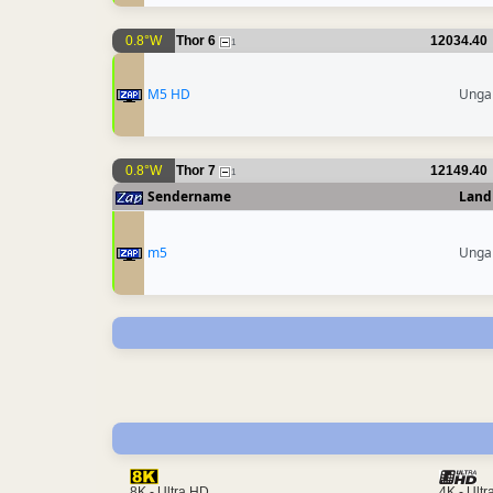
0.8°W
Thor 6
12034.40
1
M5 HD
Unga
0.8°W
Thor 7
12149.40
1
Sendername
Land
m5
Unga
4K - Ult
8K - Ultra HD