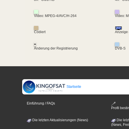
Video: MPEG-4/AVC/H-264
Video: 
Codiert
Anzeige 
+
Änderung der Registrierung
DVB-S
Startseite
Einführung / FAQs
Profil bes
Die letzten Aktualisierungen (News)
Die letz
(News, Frei