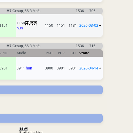
M7 Group
, 66.8 Mb/s
1536
705
1168
1151
1150
1151
1181
2026-03-02
+
hun
M7 Group
, 66.8 Mb/s
1536
716
VPID
Audio
PMT
PCR
TXT
Stand
3901
3911
hun
3900
3901
3931
2026-04-14
+
Breitbildschirm