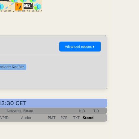
Advanced options
▼
codierte Kanäle
 13:30 CET
Netzwerk, Bitrate
NID
TID
VPID
Audio
PMT
PCR
TXT
Stand