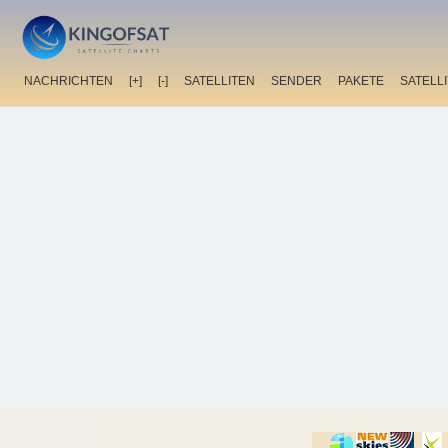
NACHRICHTEN
[+]
[-]
SATELLITEN
SENDER
PAKETE
SATELL