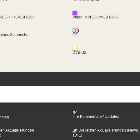
MPEG-H/HEVC/H-265
Video: MPEG-I/VVC/H-266
eines Screenshot
3D
DVB-S2
Ihre Kommentare / Updates
timmen
ten Aktualisierungen
Die letzten Aktualisierungen (News,
)
13°E)