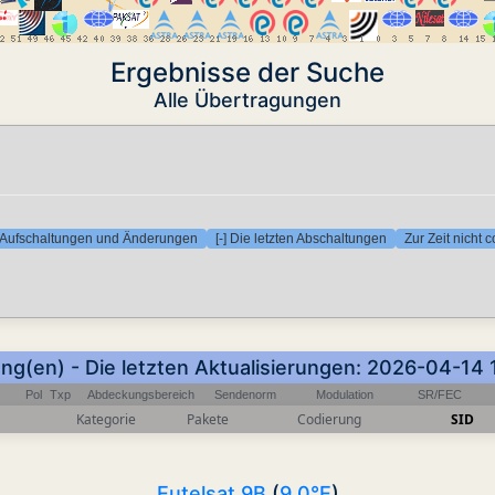
Ergebnisse der Suche
Alle Übertragungen
en Aufschaltungen und Änderungen
[-] Die letzten Abschaltungen
Zur Zeit nicht 
ung(en) - Die letzten Aktualisierungen: 2026-04-14
Pol
Txp
Abdeckungsbereich
Sendenorm
Modulation
SR/FEC
Kategorie
Pakete
Codierung
SID
Eutelsat 9B
(
9.0°E
)