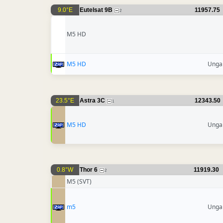
9.0°E
Eutelsat 9B
11957.75
2
M5 HD
M5 HD
Unga
23.5°E
Astra 3C
12343.50
1
M5 HD
Unga
0.8°W
Thor 6
11919.30
2
M5 (SVT)
m5
Unga