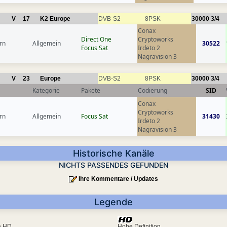
V
17
K2 Europe
DVB-S2
8PSK
30000
3/4
Conax
Direct One
Cryptoworks
rn
Allgemein
30522
Focus Sat
Irdeto 2
Nagravision 3
V
23
Europe
DVB-S2
8PSK
30000
3/4
Kategorie
Pakete
Codierung
SID
Conax
Cryptoworks
rn
Allgemein
Focus Sat
31430
Irdeto 2
Nagravision 3
Historische Kanäle
NICHTS PASSENDES GEFUNDEN
Ihre Kommentare / Updates
Legende
ra HD
Hohe Definition