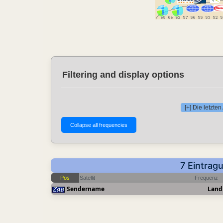
Filtering and display options
[+] Die letzt
7 Eintrag
Pos
Satellit
Frequenz
Sendername
Land