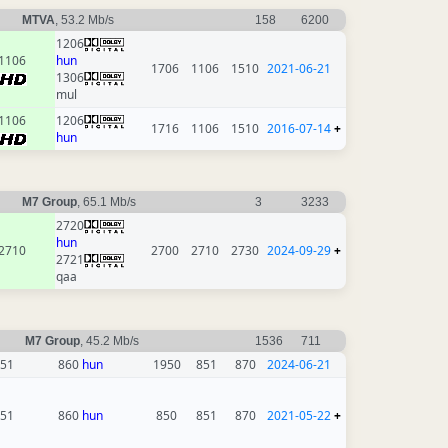
MTVA
, 53.2 Mb/s
158
6200
1206
1106
hun
1706
1106
1510
2021-06-21
1306
mul
1106
1206
1716
1106
1510
2016-07-14
+
hun
M7 Group
, 65.1 Mb/s
3
3233
2720
hun
2710
2700
2710
2730
2024-09-29
+
2721
qaa
M7 Group
, 45.2 Mb/s
1536
711
51
860
hun
1950
851
870
2024-06-21
51
860
hun
850
851
870
2021-05-22
+