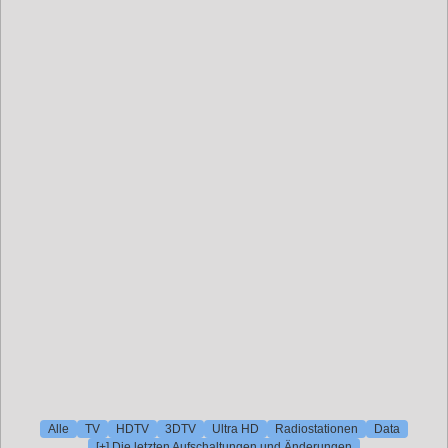
Alle
TV
HDTV
3DTV
Ultra HD
Radiostationen
Data
[+] Die letzten Aufschaltungen und Änderungen