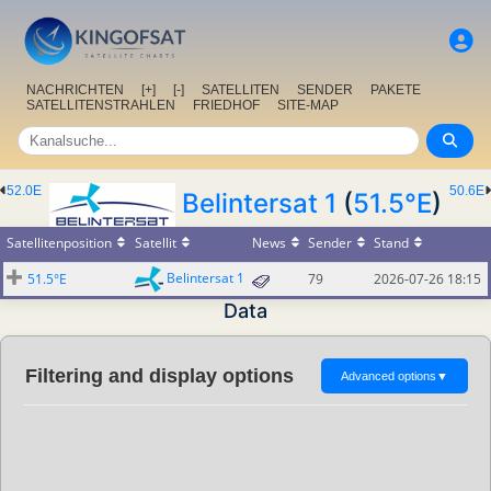
NACHRICHTEN
[+]
[-]
SATELLITEN
SENDER
PAKETE
SATELLITENSTRAHLEN
FRIEDHOF
SITE-MAP
52.0E
50.6E
Belintersat 1
(
51.5°E
)
Satellitenposition
Satellit
News
Sender
Stand
Belintersat 1
51.5°E
79
2026-07-26 18:15
Data
Filtering and display options
Advanced options
▼