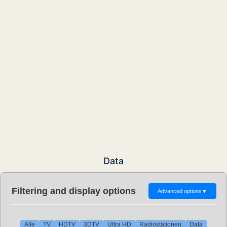
Data
Filtering and display options
Advanced options
▼
Alle
TV
HDTV
3DTV
Ultra HD
Radiostationen
Data