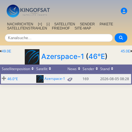
NACHRICHTEN
[+]
[-]
SATELLITEN
SENDER
PAKETE
SATELLITENSTRAHLEN
FRIEDHOF
SITE-MAP
49.0E
45.0E
Azerspace-1
(
46°E
)
Satellitenposition
Satellit
News
Sender
Stand
Azerspace-1
46.0°E
169
2026-08-05 08:28