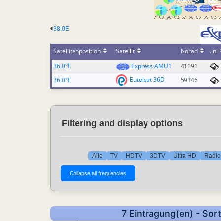
38.0E
Satellitenposition
Satellit
Norad
.ini
36.0°E
Express AMU1
41191
Eutelsat 36D
36.0°E
59346
Filtering and display options
Alle
TV
HDTV
3DTV
Ultra HD
Radio
7 Eintragung(en) - Sor