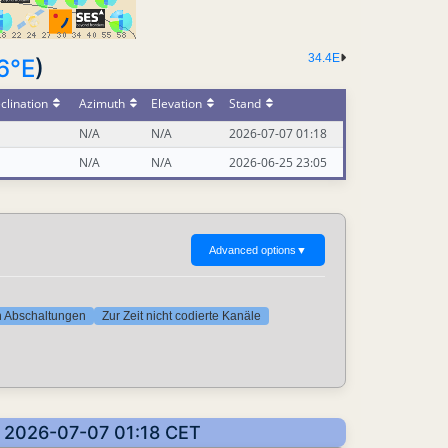
34.4E
6°E
)
clination
Azimuth
Elevation
Stand
N/A
N/A
2026-07-07 01:18
N/A
N/A
2026-06-25 23:05
Advanced options
▼
ten Abschaltungen
Zur Zeit nicht codierte Kanäle
n: 2026-07-07 01:18 CET