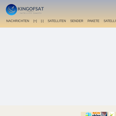
NACHRICHTEN
[+]
[-]
SATELLITEN
SENDER
PAKETE
SATELL