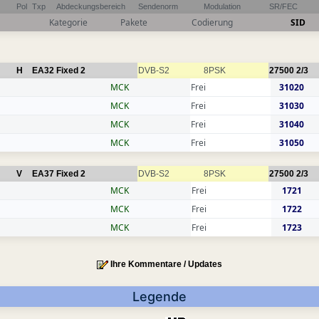
Pol
Txp
Abdeckungsbereich
Sendenorm
Modulation
SR/FEC
Kategorie
Pakete
Codierung
SID
H
EA32
Fixed 2
DVB-S2
8PSK
27500
2/3
MCK
Frei
31020
MCK
Frei
31030
MCK
Frei
31040
MCK
Frei
31050
V
EA37
Fixed 2
DVB-S2
8PSK
27500
2/3
MCK
Frei
1721
MCK
Frei
1722
MCK
Frei
1723
Ihre Kommentare / Updates
Legende