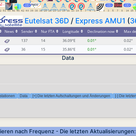
Eutelsat 36D
/
Express AMU1
(
3
News
Sender
Nur FTA
Longitude
Declination now
Max de
137
14
36.09°E
0.01°
0.02°
36
15
35.86°E
0.01°
0.02°
Data
stationen
Data
[+] Die letzten Aufschaltungen und Änderungen
[-] Die letz
tieren nach Frequenz - Die letzten Aktualisierunge