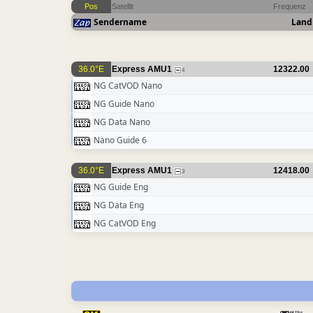
Pos
Satellit
Frequenz
Sendername
Land
36.0°E
Express AMU1
12322.00
4
NG CatVOD Nano
NG Guide Nano
NG Data Nano
Nano Guide 6
36.0°E
Express AMU1
12418.00
3
NG Guide Eng
NG Data Eng
NG CatVOD Eng