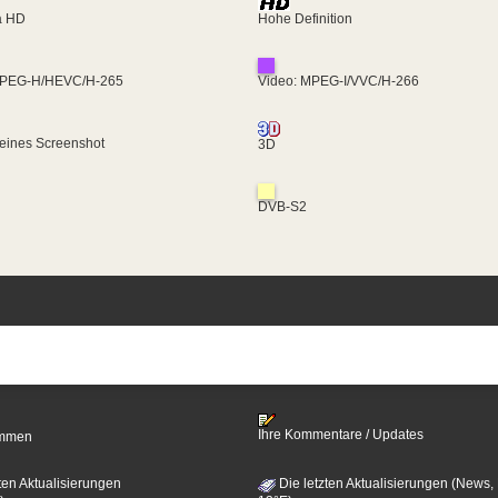
ra HD
Hohe Definition
MPEG-H/HEVC/H-265
Video: MPEG-I/VVC/H-266
eines Screenshot
3D
DVB-S2
Ihre Kommentare / Updates
timmen
ten Aktualisierungen
Die letzten Aktualisierungen (News,