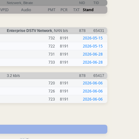
Netzwerk, Bitrate
NID
TID
VPID
Audio
PMT
PCR
TXT
Stand
Enterprise DSTV Network
, NAN b/s
878
65431
732
8191
2026-05-15
722
8191
2026-05-15
731
8191
2026-06-28
733
8191
2026-06-28
3.2 kb/s
878
65417
720
8191
2026-06-06
726
8191
2026-06-06
723
8191
2026-06-06