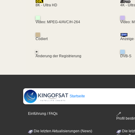
4K - Ult
8K - Ultra HD
Video: MPEG-4/AVC/H-264
Video: 
Codiert
Anzeige 
+
Änderung der Registrierung
DVB-S
Startseite
Einführung / FAQs
Profil bes
Die letzten Aktualisierungen (News)
Die letz