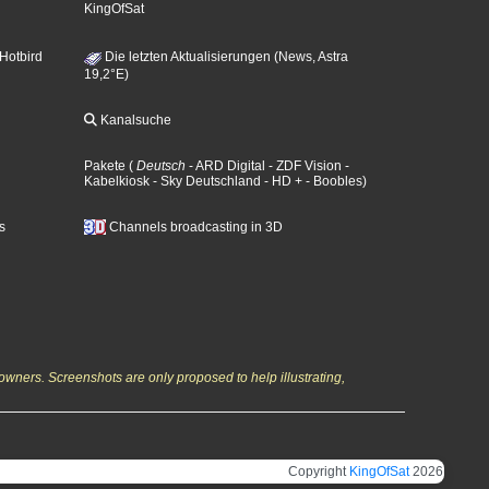
KingOfSat
 Hotbird
Die letzten Aktualisierungen (News, Astra
19,2°E)
Kanalsuche
Pakete
(
Deutsch
- ARD Digital
- ZDF Vision
-
Kabelkiosk
- Sky Deutschland
- HD +
- Boobles
)
s
Channels broadcasting in 3D
owners. Screenshots are only proposed to help illustrating,
Copyright
KingOfSat
2026