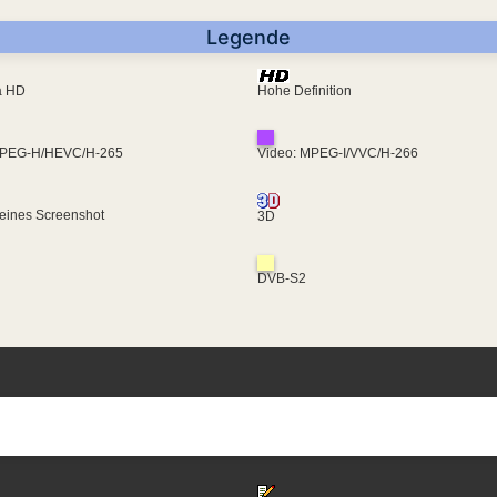
Legende
ra HD
Hohe Definition
MPEG-H/HEVC/H-265
Video: MPEG-I/VVC/H-266
eines Screenshot
3D
DVB-S2