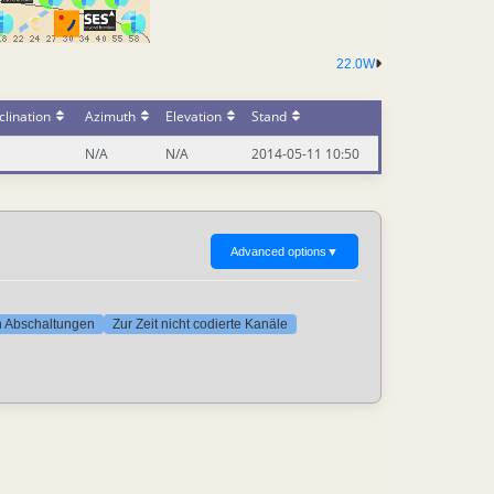
22.0W
lination
Azimuth
Elevation
Stand
N/A
N/A
2014-05-11 10:50
Advanced options
▼
ten Abschaltungen
Zur Zeit nicht codierte Kanäle