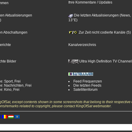
Ihre Kommentare / Updates
timmen
ten Aktualisierungen
Die letzten Aktualisierungen (News,
)
13°E)
zten Abschaltungen
Zur Zeit nicht codierte Kanäle (5)
erichte
Kanalverzeichnis
hte Bilder
Ultra High Definition TV Channel
e: Sport, Frei
Feed Frequenzen
e: Nachrichten, Frei
Die letzten Feeds
e: Kino, Frei
Satellitenforum
ngOfSat, except contents shown in some screenshots that belong to their respective 
ons/remarks related to copyright, please contact KingOfSat webmaster.