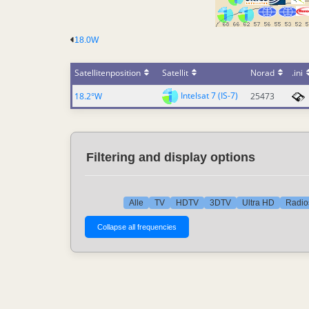
18.0W
Satellitenposition
Satellit
Norad
.ini
Intelsat 7 (IS-7)
18.2°W
25473
Filtering and display options
Alle
TV
HDTV
3DTV
Ultra HD
Radio