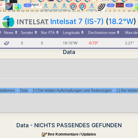
Intelsat 7 (IS-7)
(
18.2°W
)
News
Sender
Nur FTA
Longitude
Declination now
Max dec
0
0
18.16°W
-0.73°
2.21°
Data
stationen
Data
[+] Die letzten Aufschaltungen und Änderungen
[-] Die letz
Data - NICHTS PASSENDES GEFUNDEN
Ihre Kommentare / Updates