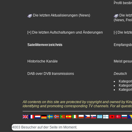
Profil bes
Die letzten Aktualisierungen (News)
Die letz
(News, Frei
[+] Die letzten Aufschaltungen und Änderungen
[-] Die let
Sateliitenverzeichnis
Empfangsb
Historische Kanäle
Meist gesuc
DAB over DVB transmissions
Deutsch
Kategori
Kategori
Kategori
All contents on this site are protected by copyright and owned by Ki
identifying and promoting corresponding TV channels. For all questi
4003 Besucher auf der Seite im Moment.