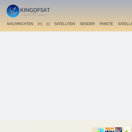
NACHRICHTEN
[+]
[-]
SATELLITEN
SENDER
PAKETE
SATELL