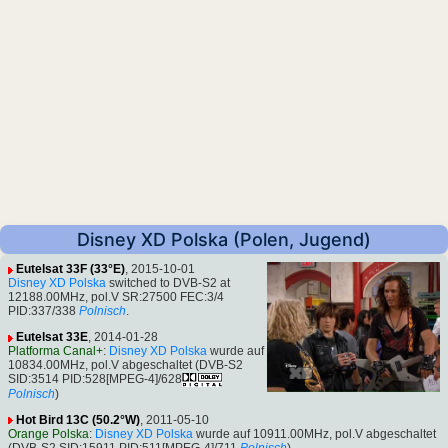
Disney XD Polska (Polen, Jugend)
Eutelsat 33F (33°E)
, 2015-10-01
Disney XD Polska
switched to DVB-S2 at
12188.00MHz, pol.V SR:27500 FEC:3/4
PID:337/338
Polnisch
.
Eutelsat 33E
, 2014-01-28
Platforma Canal+
:
Disney XD Polska
wurde auf
10834.00MHz, pol.V abgeschaltet (DVB-S2
SID:3514 PID:528[MPEG-4]/628
Polnisch
)
Hot Bird 13C (50.2°W)
, 2011-05-10
Orange Polska
:
Disney XD Polska
wurde auf 10911.00MHz, pol.V abgeschaltet