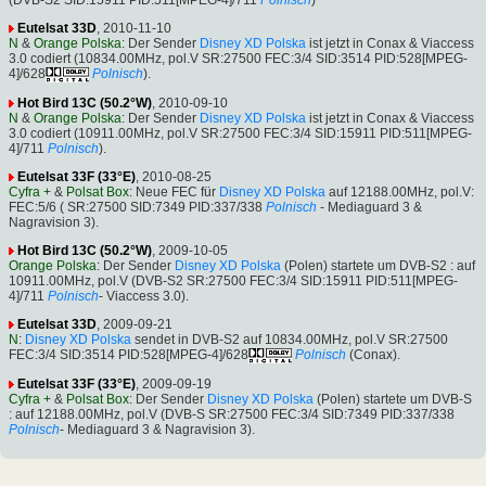
(DVB-S2 SID:15911 PID:511[MPEG-4]/711
Polnisch
)
Eutelsat 33D
, 2010-11-10
N
&
Orange Polska
: Der Sender
Disney XD Polska
ist jetzt in Conax & Viaccess
3.0 codiert (10834.00MHz, pol.V SR:27500 FEC:3/4 SID:3514 PID:528[MPEG-
4]/628
Polnisch
).
Hot Bird 13C (50.2°W)
, 2010-09-10
N
&
Orange Polska
: Der Sender
Disney XD Polska
ist jetzt in Conax & Viaccess
3.0 codiert (10911.00MHz, pol.V SR:27500 FEC:3/4 SID:15911 PID:511[MPEG-
4]/711
Polnisch
).
Eutelsat 33F (33°E)
, 2010-08-25
Cyfra +
&
Polsat Box
: Neue FEC für
Disney XD Polska
auf 12188.00MHz, pol.V:
FEC:5/6 ( SR:27500 SID:7349 PID:337/338
Polnisch
- Mediaguard 3 &
Nagravision 3).
Hot Bird 13C (50.2°W)
, 2009-10-05
Orange Polska
: Der Sender
Disney XD Polska
(Polen) startete um DVB-S2 : auf
10911.00MHz, pol.V (DVB-S2 SR:27500 FEC:3/4 SID:15911 PID:511[MPEG-
4]/711
Polnisch
- Viaccess 3.0).
Eutelsat 33D
, 2009-09-21
N
:
Disney XD Polska
sendet in DVB-S2 auf 10834.00MHz, pol.V SR:27500
FEC:3/4 SID:3514 PID:528[MPEG-4]/628
Polnisch
(Conax).
Eutelsat 33F (33°E)
, 2009-09-19
Cyfra +
&
Polsat Box
: Der Sender
Disney XD Polska
(Polen) startete um DVB-S
: auf 12188.00MHz, pol.V (DVB-S SR:27500 FEC:3/4 SID:7349 PID:337/338
Polnisch
- Mediaguard 3 & Nagravision 3).