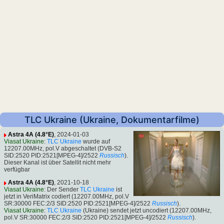
TLC Ukraine (Ukraine, Dokumentarfilme)
Astra 4A (4.8°E)
, 2024-01-03
Viasat Ukraine
:
TLC Ukraine
wurde auf
12207.00MHz, pol.V abgeschaltet (DVB-S2
SID:2520 PID:2521[MPEG-4]/2522
Russisch
).
Dieser Kanal ist über Satellit nicht mehr
verfügbar
Astra 4A (4.8°E)
, 2021-10-18
Viasat Ukraine
: Der Sender
TLC Ukraine
ist
jetzt in VeriMatrix codiert (12207.00MHz, pol.V
SR:30000 FEC:2/3 SID:2520 PID:2521[MPEG-4]/2522
Russisch
).
Viasat Ukraine
:
TLC Ukraine
(Ukraine) sendet jetzt uncodiert (12207.00MHz,
pol.V SR:30000 FEC:2/3 SID:2520 PID:2521[MPEG-4]/2522
Russisch
).