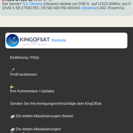
Der Sender
TLC Ukraine
(Ukraine) startete um DVB-S : auf 12322.00MHz, pol.V
(DVB-S SR:27500 FEC:7/8 SID:400 PID:400/401
Ukrainisch
,402- PowerVu).
Startseite
Einführung / FAQs
Profil bestimmen
Ihre Kommentare / Updates
Senden Sie ihre Anregungen/Vorschläge dem KingOfSat
Die letzten Aktualisierungen (News)
Die letzten Aktualisierungen