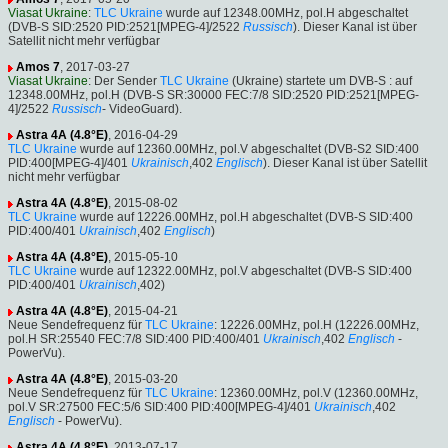
Viasat Ukraine
:
TLC Ukraine
wurde auf 12348.00MHz, pol.H abgeschaltet
(DVB-S SID:2520 PID:2521[MPEG-4]/2522
Russisch
). Dieser Kanal ist über
Satellit nicht mehr verfügbar
Amos 7
, 2017-03-27
Viasat Ukraine
: Der Sender
TLC Ukraine
(Ukraine) startete um DVB-S : auf
12348.00MHz, pol.H (DVB-S SR:30000 FEC:7/8 SID:2520 PID:2521[MPEG-
4]/2522
Russisch
- VideoGuard).
Astra 4A (4.8°E)
, 2016-04-29
TLC Ukraine
wurde auf 12360.00MHz, pol.V abgeschaltet (DVB-S2 SID:400
PID:400[MPEG-4]/401
Ukrainisch
,402
Englisch
). Dieser Kanal ist über Satellit
nicht mehr verfügbar
Astra 4A (4.8°E)
, 2015-08-02
TLC Ukraine
wurde auf 12226.00MHz, pol.H abgeschaltet (DVB-S SID:400
PID:400/401
Ukrainisch
,402
Englisch
)
Astra 4A (4.8°E)
, 2015-05-10
TLC Ukraine
wurde auf 12322.00MHz, pol.V abgeschaltet (DVB-S SID:400
PID:400/401
Ukrainisch
,402)
Astra 4A (4.8°E)
, 2015-04-21
Neue Sendefrequenz für
TLC Ukraine
: 12226.00MHz, pol.H (12226.00MHz,
pol.H SR:25540 FEC:7/8 SID:400 PID:400/401
Ukrainisch
,402
Englisch
-
PowerVu).
Astra 4A (4.8°E)
, 2015-03-20
Neue Sendefrequenz für
TLC Ukraine
: 12360.00MHz, pol.V (12360.00MHz,
pol.V SR:27500 FEC:5/6 SID:400 PID:400[MPEG-4]/401
Ukrainisch
,402
Englisch
- PowerVu).
Astra 4A (4.8°E)
, 2013-07-17