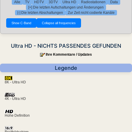
Alle
TV
HDTV
3DTV
Ultra HD
Radiostationen
Data
[+] Die letzten Aufschaltungen und Änderungen
[-] Die letzten Abschaltungen
Zur Zeit nicht codierte Kanäle
Ultra HD - NICHTS PASSENDES GEFUNDEN
Ihre Kommentare / Updates
Legende
8K - Ultra HD
4K - Ultra HD
Hohe Definition