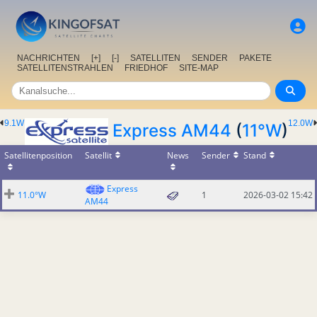
NACHRICHTEN
[+]
[-]
SATELLITEN
SENDER
PAKETE
SATELLITENSTRAHLEN
FRIEDHOF
SITE-MAP
9.1W
12.0W
Express AM44
(
11°W
)
Satellitenposition
Satellit
News
Sender
Stand
Express
11.0°W
1
2026-03-02 15:42
AM44