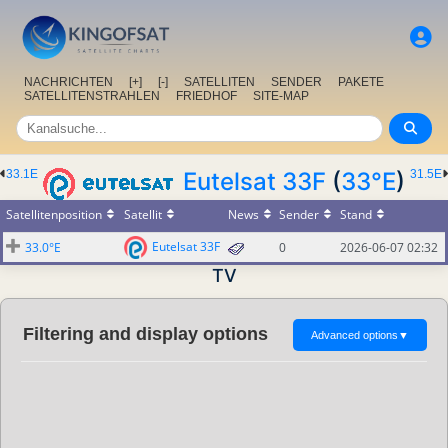
NACHRICHTEN
[+]
[-]
SATELLITEN
SENDER
PAKETE
SATELLITENSTRAHLEN
FRIEDHOF
SITE-MAP
33.1E
Eutelsat 33F
(
33°E
)
31.5E
Satellitenposition
Satellit
News
Sender
Stand
Eutelsat 33F
33.0°E
0
2026-06-07 02:32
TV
Filtering and display options
Advanced options
▼