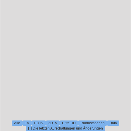
Alle
TV
HDTV
3DTV
Ultra HD
Radiostationen
Data
[+] Die letzten Aufschaltungen und Änderungen