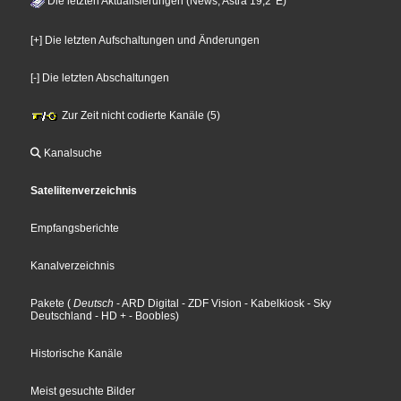
Die letzten Aktualisierungen (News, Astra 19,2°E)
[+] Die letzten Aufschaltungen und Änderungen
[-] Die letzten Abschaltungen
Zur Zeit nicht codierte Kanäle (5)
Kanalsuche
Sateliitenverzeichnis
Empfangsberichte
Kanalverzeichnis
Pakete
(
Deutsch
- ARD Digital
- ZDF Vision
- Kabelkiosk
- Sky
Deutschland
- HD +
- Boobles
)
Historische Kanäle
Meist gesuchte Bilder