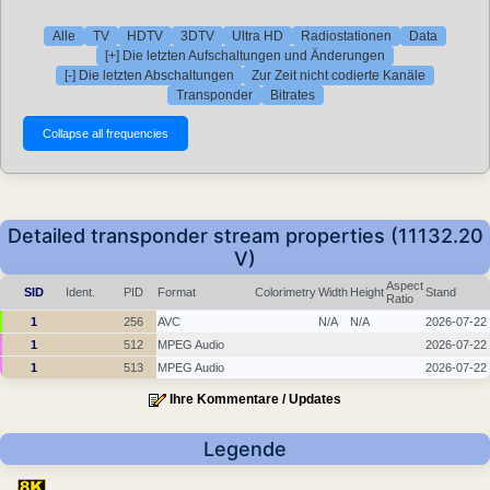
Alle
TV
HDTV
3DTV
Ultra HD
Radiostationen
Data
[+] Die letzten Aufschaltungen und Änderungen
[-] Die letzten Abschaltungen
Zur Zeit nicht codierte Kanäle
Transponder
Bitrates
Detailed transponder stream properties (11132.20
V)
Aspect
SID
Ident.
PID
Format
Colorimetry
Width
Height
Stand
Ratio
1
256
AVC
N/A
N/A
2026-07-22
1
512
MPEG Audio
2026-07-22
1
513
MPEG Audio
2026-07-22
Ihre Kommentare / Updates
Legende