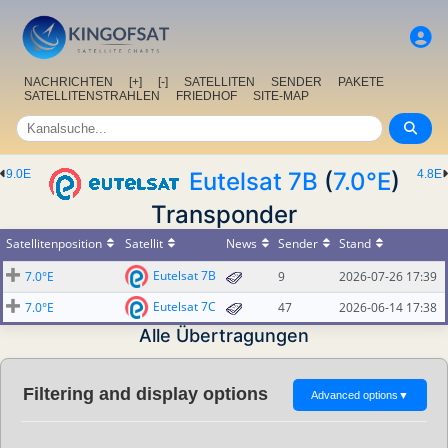
NACHRICHTEN
[+]
[-]
SATELLITEN
SENDER
PAKETE
SATELLITENSTRAHLEN
FRIEDHOF
SITE-MAP
9.0E
Eutelsat 7B
(
7.0°E
)
4.8E
Transponder
Satellitenposition
Satellit
News
Sender
Stand
Eutelsat 7B
7.0°E
9
2026-07-26 17:39
Eutelsat 7C
7.0°E
47
2026-06-14 17:38
Alle Übertragungen
Filtering and display options
Advanced options
▼