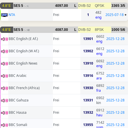
4.8°E
SES 5
4097.00
L
DVB-S2
QPSK
3365
3/5
1
482
NTA
Frei
1
2025-07-18
+
eng
4.8°E
SES 5
4087.00
L
DVB-S2
8PSK
1000
5/6
10
6602
BBC English (E Af.)
Frei
13901
2025-12-28
eng
6612
BBC English (W Af.)
Frei
13902
2025-12-28
eng
6692
BBC English News
Frei
13910
2025-12-28
eng
6752
BBC Arabic
Frei
13916
2025-12-28
ara
6892
BBC French (Africa)
Frei
13930
2025-12-28
fra
6902
BBC Gahuza
Frei
13931
2025-12-28
kin
6912
BBC Hausa
Frei
13932
2025-12-28
hau
7142
BBC Somali
Frei
13955
2025-12-28
som