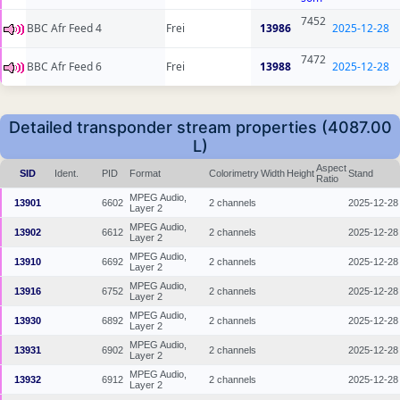
7452
BBC Afr Feed 4
Frei
13986
2025-12-28
7472
BBC Afr Feed 6
Frei
13988
2025-12-28
Detailed transponder stream properties (4087.00
L)
Aspect
SID
Ident.
PID
Format
Colorimetry
Width
Height
Stand
Ratio
MPEG Audio,
13901
6602
2 channels
2025-12-28
Layer 2
MPEG Audio,
13902
6612
2 channels
2025-12-28
Layer 2
MPEG Audio,
13910
6692
2 channels
2025-12-28
Layer 2
MPEG Audio,
13916
6752
2 channels
2025-12-28
Layer 2
MPEG Audio,
13930
6892
2 channels
2025-12-28
Layer 2
MPEG Audio,
13931
6902
2 channels
2025-12-28
Layer 2
MPEG Audio,
13932
6912
2 channels
2025-12-28
Layer 2