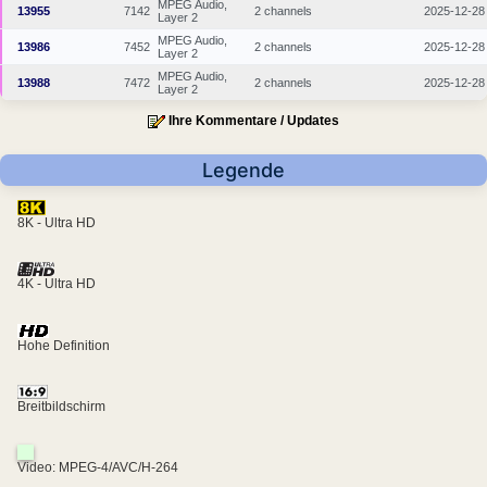
MPEG Audio,
13955
7142
2 channels
2025-12-28
Layer 2
MPEG Audio,
13986
7452
2 channels
2025-12-28
Layer 2
MPEG Audio,
13988
7472
2 channels
2025-12-28
Layer 2
Ihre Kommentare / Updates
Legende
8K - Ultra HD
4K - Ultra HD
Hohe Definition
Breitbildschirm
Video: MPEG-4/AVC/H-264