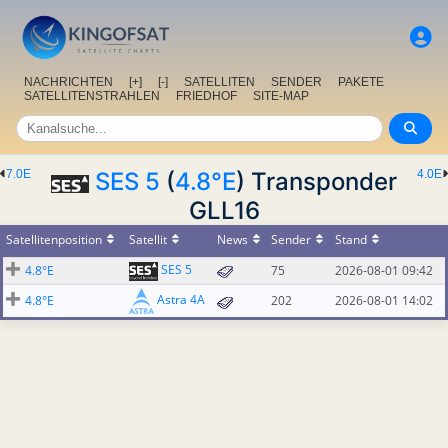
NACHRICHTEN
[+]
[-]
SATELLITEN
SENDER
PAKETE
SATELLITENSTRAHLEN
FRIEDHOF
SITE-MAP
7.0E
SES 5
(
4.8°E
) Transponder
4.0E
GLL16
Satellitenposition
Satellit
News
Sender
Stand
SES 5
4.8°E
75
2026-08-01 09:42
Astra 4A
4.8°E
202
2026-08-01 14:02