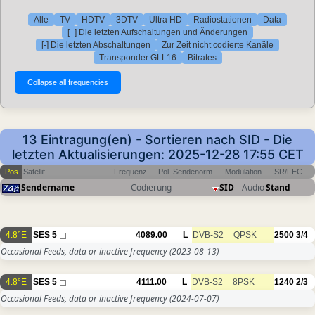
Alle
TV
HDTV
3DTV
Ultra HD
Radiostationen
Data
[+] Die letzten Aufschaltungen und Änderungen
[-] Die letzten Abschaltungen
Zur Zeit nicht codierte Kanäle
Transponder GLL16
Bitrates
13 Eintragung(en) - Sortieren nach SID - Die
letzten Aktualisierungen: 2025-12-28 17:55 CET
Pos
Satellit
Frequenz
Pol
Sendenorm
Modulation
SR/FEC
Sendername
Codierung
SID
Audio
Stand
4.8°E
SES 5
4089.00
L
DVB-S2
QPSK
2500
3/4
Occasional Feeds, data or inactive frequency
(2023-08-13)
4.8°E
SES 5
4111.00
L
DVB-S2
8PSK
1240
2/3
Occasional Feeds, data or inactive frequency
(2024-07-07)