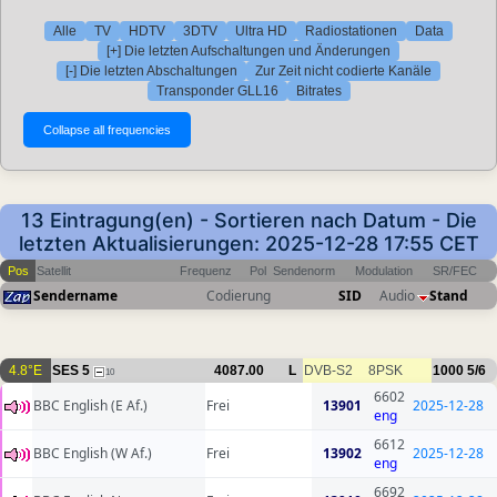
Alle
TV
HDTV
3DTV
Ultra HD
Radiostationen
Data
[+] Die letzten Aufschaltungen und Änderungen
[-] Die letzten Abschaltungen
Zur Zeit nicht codierte Kanäle
Transponder GLL16
Bitrates
13 Eintragung(en) - Sortieren nach Datum - Die
letzten Aktualisierungen: 2025-12-28 17:55 CET
Pos
Satellit
Frequenz
Pol
Sendenorm
Modulation
SR/FEC
Sendername
Codierung
SID
Audio
Stand
4.8°E
SES 5
4087.00
L
DVB-S2
8PSK
1000
5/6
10
6602
BBC English (E Af.)
Frei
13901
2025-12-28
eng
6612
BBC English (W Af.)
Frei
13902
2025-12-28
eng
6692