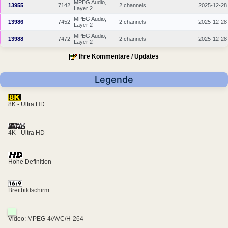
MPEG Audio,
13955
7142
2 channels
2025-12-28
Layer 2
MPEG Audio,
13986
7452
2 channels
2025-12-28
Layer 2
MPEG Audio,
13988
7472
2 channels
2025-12-28
Layer 2
Ihre Kommentare / Updates
Legende
8K - Ultra HD
4K - Ultra HD
Hohe Definition
Breitbildschirm
Video: MPEG-4/AVC/H-264