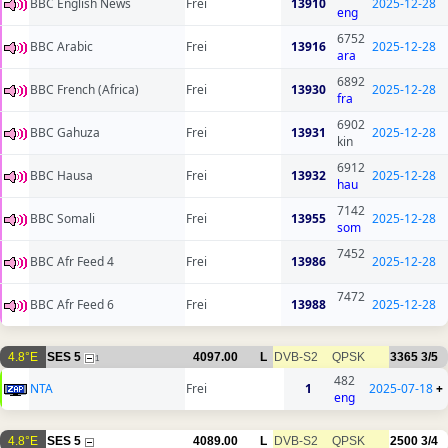
BBC English News
Frei
13910
2025-12-28
eng
6752
BBC Arabic
Frei
13916
2025-12-28
ara
6892
BBC French (Africa)
Frei
13930
2025-12-28
fra
6902
BBC Gahuza
Frei
13931
2025-12-28
kin
6912
BBC Hausa
Frei
13932
2025-12-28
hau
7142
BBC Somali
Frei
13955
2025-12-28
som
7452
BBC Afr Feed 4
Frei
13986
2025-12-28
7472
BBC Afr Feed 6
Frei
13988
2025-12-28
4.8°E
SES 5
4097.00
L
DVB-S2
QPSK
3365
3/5
1
482
NTA
Frei
1
2025-07-18
+
eng
4.8°E
SES 5
4089.00
L
DVB-S2
QPSK
2500
3/4