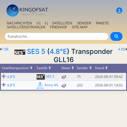
NACHRICHTEN
[+]
[-]
SATELLITEN
SENDER
PAKETE
SATELLITENSTRAHLEN
FRIEDHOF
SITE-MAP
7.0E
SES 5
(
4.8°E
) Transponder
4.0E
GLL16
Satellitenposition
Satellit
News
Sender
Stand
SES 5
4.8°E
75
2026-08-01 09:42
Astra 4A
4.8°E
202
2026-08-01 14:02