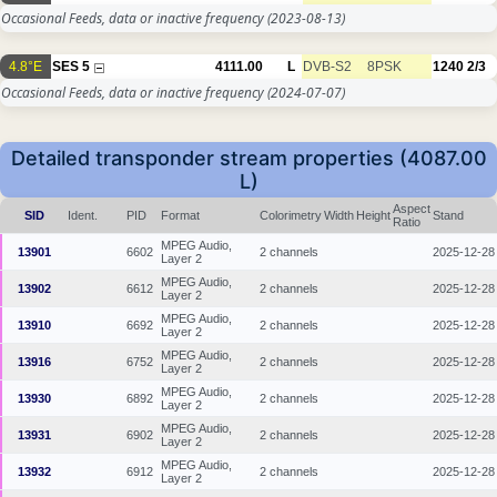
Occasional Feeds, data or inactive frequency
(2023-08-13)
4.8°E
SES 5
4111.00
L
DVB-S2
8PSK
1240
2/3
Occasional Feeds, data or inactive frequency
(2024-07-07)
Detailed transponder stream properties (4087.00
L)
Aspect
SID
Ident.
PID
Format
Colorimetry
Width
Height
Stand
Ratio
MPEG Audio,
13901
6602
2 channels
2025-12-28
Layer 2
MPEG Audio,
13902
6612
2 channels
2025-12-28
Layer 2
MPEG Audio,
13910
6692
2 channels
2025-12-28
Layer 2
MPEG Audio,
13916
6752
2 channels
2025-12-28
Layer 2
MPEG Audio,
13930
6892
2 channels
2025-12-28
Layer 2
MPEG Audio,
13931
6902
2 channels
2025-12-28
Layer 2
MPEG Audio,
13932
6912
2 channels
2025-12-28
Layer 2