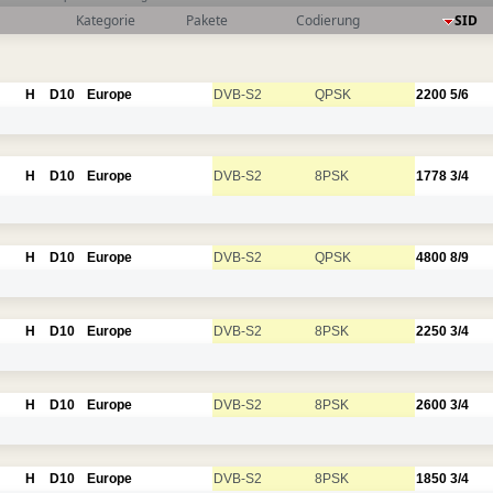
Kategorie
Pakete
Codierung
SID
H
D10
Europe
DVB-S2
QPSK
2200
5/6
H
D10
Europe
DVB-S2
8PSK
1778
3/4
H
D10
Europe
DVB-S2
QPSK
4800
8/9
H
D10
Europe
DVB-S2
8PSK
2250
3/4
H
D10
Europe
DVB-S2
8PSK
2600
3/4
H
D10
Europe
DVB-S2
8PSK
1850
3/4