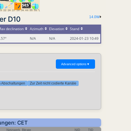
er D10
14.0W
ax declination
Azimuth
Elevation
Stand
.57°
N/A
N/A
2024-01-23 10:49
Advanced options
▼
ten Abschaltungen
Zur Zeit nicht codierte Kanäle
rungen: CET
Netzwerk, Bitrate
NID
TID