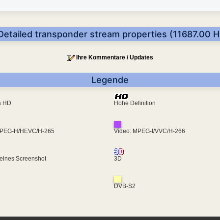
Detailed transponder stream properties (11687.00 H
Ihre Kommentare / Updates
Legende
ra HD
Hohe Definition
MPEG-H/HEVC/H-265
Video: MPEG-I/VVC/H-266
eines Screenshot
3D
DVB-S2