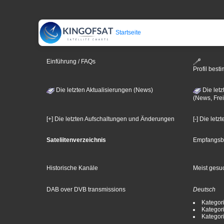
Startseite
Einführung / FAQs
Profil bes
Die letzten Aktualisierungen (News)
Die letz
(News, Frei
[+] Die letzten Aufschaltungen und Änderungen
[-] Die let
Sateliitenverzeichnis
Empfangsb
Historische Kanäle
Meist gesuc
DAB over DVB transmissions
Deutsch
Kategori
Kategori
Kategori