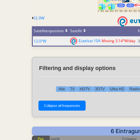
11.0W
Satellitenposition
Satellit
N
Eutelsat 10A
Moving 3.14°W/day
12.0°W
3
Filtering and display options
Alle
TV
HDTV
3DTV
Ultra HD
Radio
6 Eintragu
Pos
Satellit
Frequenz