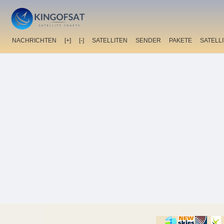
NACHRICHTEN
[+]
[-]
SATELLITEN
SENDER
PAKETE
SATELL