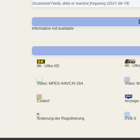
Occasional Feeds, data or inactive frequency
(2021-06-19)
Information not available
4K - Ult
8K - Ultra HD
Video: MPEG-4/AVC/H-264
Video: 
Codiert
Anzeige 
+
Änderung der Registrierung
DVB-S