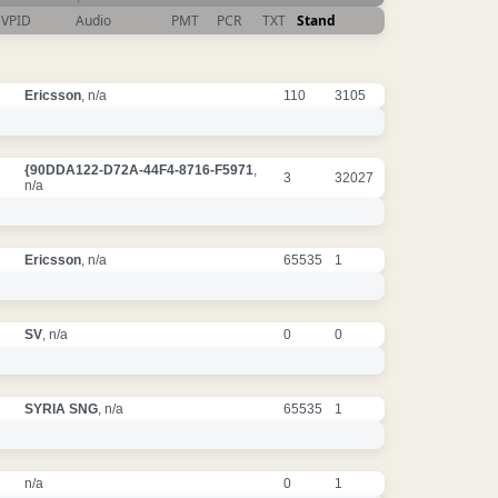
VPID
Audio
PMT
PCR
TXT
Stand
Ericsson
, n/a
110
3105
{90DDA122-D72A-44F4-8716-F5971
,
3
32027
n/a
Ericsson
, n/a
65535
1
SV
, n/a
0
0
SYRIA SNG
, n/a
65535
1
n/a
0
1