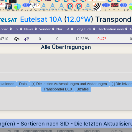
Eutelsat 10A
(
12.0°W
) Transpond
orad
.ini
News
Sender
Nur FTA
Longitude
Declination now
M
4710
0
0
12.33°W
0.47°
0
Alle Übertragungen
stationen
Data
[+] Die letzten Aufschaltungen und Änderungen
[-] Die letz
Transponder D10
Bitrates
ng(en) - Sortieren nach SID - Die letzten Aktualisie
Pol
Txp
Abdeckungsbereich
Sendenorm
Modulation
SR/FEC