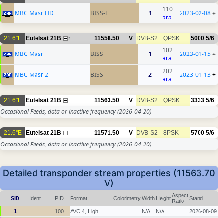
110
MBC Masr HD
BISS-E
1
2023-02-08
+
ara
21.6°E
Eutelsat 21B
11558.50
V
DVB-S2
QPSK
5000
5/6
2
102
MBC Masr
BISS
1
2023-01-15
+
ara
202
MBC Masr 2
BISS
2
2023-01-13
+
ara
21.6°E
Eutelsat 21B
11563.50
V
DVB-S2
QPSK
3333
5/6
Occasional Feeds, data or inactive frequency
(2026-04-20)
21.6°E
Eutelsat 21B
11571.50
V
DVB-S2
8PSK
5700
5/6
Occasional Feeds, data or inactive frequency
(2026-04-20)
Detailed transponder stream properties (11563.70
V)
Aspect
SID
Ident.
PID
Format
Colorimetry
Width
Height
Stand
Ratio
1
100
AVC 4, High
N/A
N/A
2026-08-09