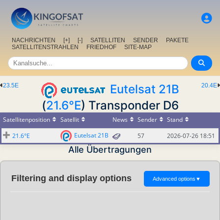
NACHRICHTEN
[+]
[-]
SATELLITEN
SENDER
PAKETE
SATELLITENSTRAHLEN
FRIEDHOF
SITE-MAP
23.5E
Eutelsat 21B
20.4E
(
21.6°E
) Transponder D6
Satellitenposition
Satellit
News
Sender
Stand
Eutelsat 21B
21.6°E
57
2026-07-26 18:51
Alle Übertragungen
Filtering and display options
Advanced options
▼