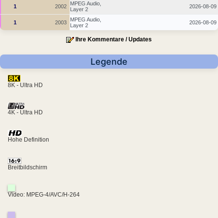
MPEG Audio,
1
2002
2026-08-09
Layer 2
MPEG Audio,
1
2003
2026-08-09
Layer 2
Ihre Kommentare / Updates
Legende
8K - Ultra HD
4K - Ultra HD
Hohe Definition
Breitbildschirm
Video: MPEG-4/AVC/H-264