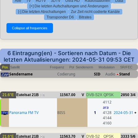
Alle
TV
HDTV
3DTV
Ultra HD
Radiostationen
Data
[+] Die letzten Aufschaltungen und Änderungen
[-] Die letzten Abschaltungen
Zur Zeit nicht codierte Kanäle
Transponder D6
Bitrates
6 Eintragung(en) - Sortieren nach Datum - Die
letzten Aktualisierungen: 2024-05-31 09:53 CET
Pos
Satellit
Frequenz
Pol
Sendenorm
Modulation
SR/FEC
Sendername
Codierung
SID
Audio
Stand
21.6°E
Eutelsat 21B
11567.00
V
DVB-S2X
QPSK
2850
3/4
1
4112
ara
Panorama FM TV
BISS
1
4128
2024-05-31
+
4144
4160
21.6°E
Eutelsat 21B
11563.70
V
DVB-S2
QPSK
3333
5/6
1