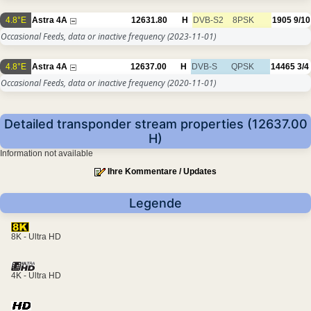
4.8°E
Astra 4A
12631.80
H
DVB-S2
8PSK
1905
9/10
Occasional Feeds, data or inactive frequency
(2023-11-01)
4.8°E
Astra 4A
12637.00
H
DVB-S
QPSK
14465
3/4
Occasional Feeds, data or inactive frequency
(2020-11-01)
Detailed transponder stream properties (12637.00
H)
Information not available
Ihre Kommentare / Updates
Legende
8K - Ultra HD
4K - Ultra HD