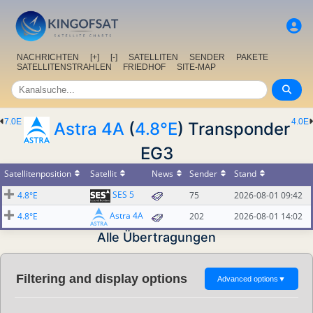
NACHRICHTEN
[+]
[-]
SATELLITEN
SENDER
PAKETE
SATELLITENSTRAHLEN
FRIEDHOF
SITE-MAP
7.0E
4.0E
Astra 4A
(
4.8°E
) Transponder
EG3
Satellitenposition
Satellit
News
Sender
Stand
SES 5
4.8°E
75
2026-08-01 09:42
Astra 4A
4.8°E
202
2026-08-01 14:02
Alle Übertragungen
Filtering and display options
Advanced options
▼