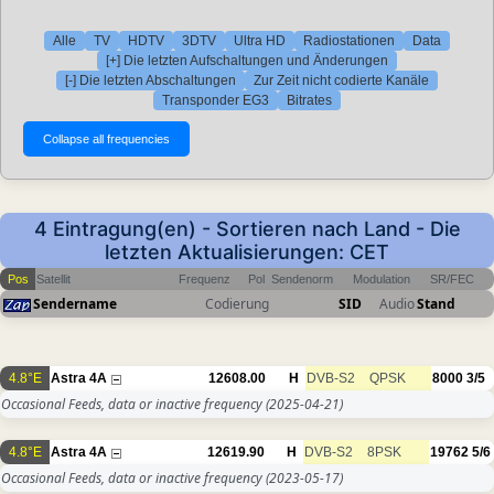
Alle
TV
HDTV
3DTV
Ultra HD
Radiostationen
Data
[+] Die letzten Aufschaltungen und Änderungen
[-] Die letzten Abschaltungen
Zur Zeit nicht codierte Kanäle
Transponder EG3
Bitrates
4 Eintragung(en) - Sortieren nach Land - Die
letzten Aktualisierungen: CET
Pos
Satellit
Frequenz
Pol
Sendenorm
Modulation
SR/FEC
Sendername
Codierung
SID
Audio
Stand
4.8°E
Astra 4A
12608.00
H
DVB-S2
QPSK
8000
3/5
Occasional Feeds, data or inactive frequency
(2025-04-21)
4.8°E
Astra 4A
12619.90
H
DVB-S2
8PSK
19762
5/6
Occasional Feeds, data or inactive frequency
(2023-05-17)