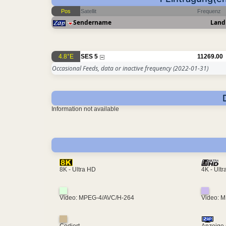
Pos
Satellit
Frequenz
Sendername
Land
4.8°E
SES 5
11269.00
Occasional Feeds, data or inactive frequency
(2022-01-31)
Information not available
4K - Ult
8K - Ultra HD
Video: MPEG-4/AVC/H-264
Video: 