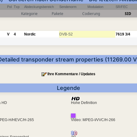
Pol
Txp
Abdeckungsbereich
Sendenorm
Modulation
SR/FEC
Kategorie
Pakete
Codierung
SID
V
4
Nordic
DVB-S2
7619
3/4
Detailed transponder stream properties (11269.00 V
Ihre Kommentare / Updates
Legende
ra HD
Hohe Definition
MPEG-H/HEVC/H-265
Video: MPEG-I/VVC/H-266