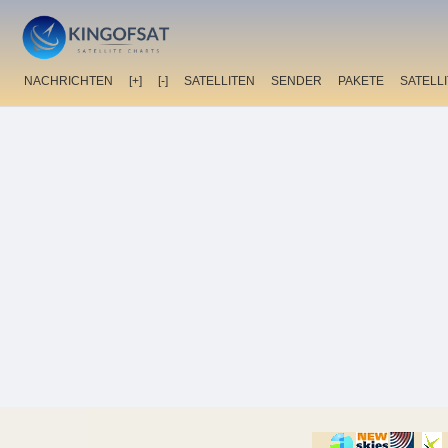
NACHRICHTEN
[+]
[-]
SATELLITEN
SENDER
PAKETE
SATELL