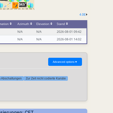
4.0E
nation
Azimuth
Elevation
Stand
N/A
N/A
2026-08-01 09:42
N/A
N/A
2026-08-01 14:02
Advanced options
▼
ten Abschaltungen
Zur Zeit nicht codierte Kanäle
isierungen: CET