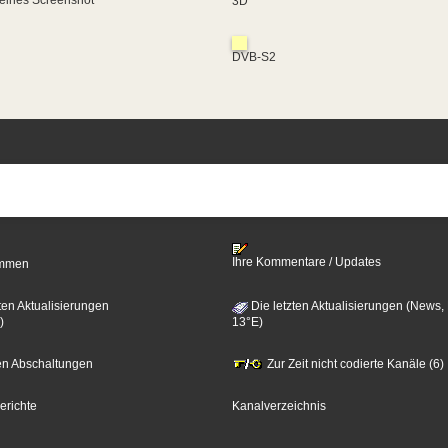
eines Screenshot
3D
DVB-S2
Ihre Kommentare / Updates
timmen
ten Aktualisierungen
Die letzten Aktualisierungen (News,
)
13°E)
zten Abschaltungen
Zur Zeit nicht codierte Kanäle (6)
erichte
Kanalverzeichnis