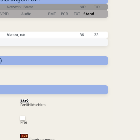
Netzwerk, Bitrate
NID
TID
VPID
Audio
PMT
PCR
TXT
Stand
Viasat
, n/a
86
33
)
Breitbildschirm
Frei