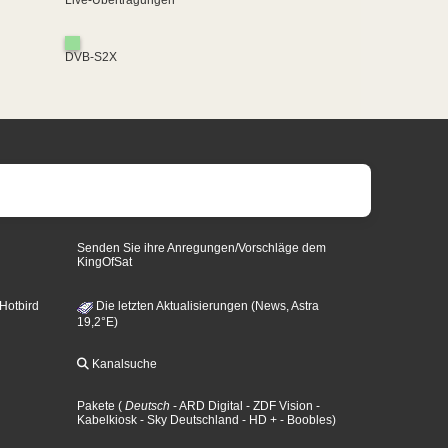
Live-Übertragungen
DVB-S2X
Senden Sie ihre Anregungen/Vorschläge dem
KingOfSat
 Hotbird
Die letzten Aktualisierungen (News, Astra
19,2°E)
Kanalsuche
Pakete
(
Deutsch
- ARD Digital
- ZDF Vision
-
Kabelkiosk
- Sky Deutschland
- HD +
- Boobles
)