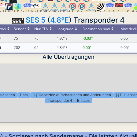
SES 5
(
4.8°E
) Transponder 4
ews
Sender
Nur FTA
Longitude
Declination now
Max decli
75
75
4.97°E
-0.03°
0.05°
202
65
4.84°E
0.00°
0.05°
Alle Übertragungen
stationen
Data
[+] Die letzten Aufschaltungen und Änderungen
[-] Die letz
Transponder 4
Bitrates
n) - Sortieren nach Sendername - Die letzten Aktual