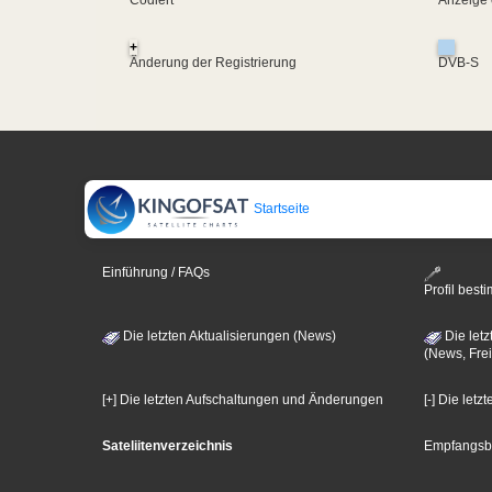
Codiert
Anzeige 
+
Änderung der Registrierung
DVB-S
Startseite
Einführung / FAQs
Profil bes
Die letzten Aktualisierungen (News)
Die letz
(News, Frei
[+] Die letzten Aufschaltungen und Änderungen
[-] Die let
Sateliitenverzeichnis
Empfangsb