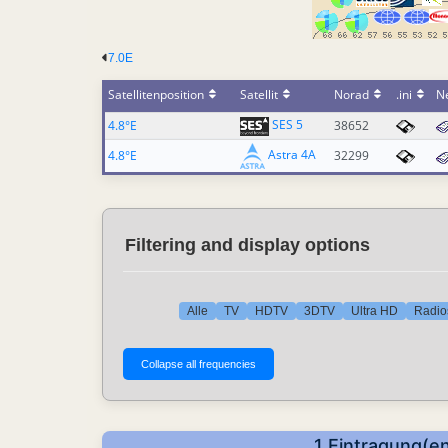
7.0E
Satellitenposition
Satellit
Norad
.ini
N
SES 5
4.8°E
38652
Astra 4A
4.8°E
32299
Filtering and display options
Alle
TV
HDTV
3DTV
Ultra HD
Radio
1 Eintragung(e