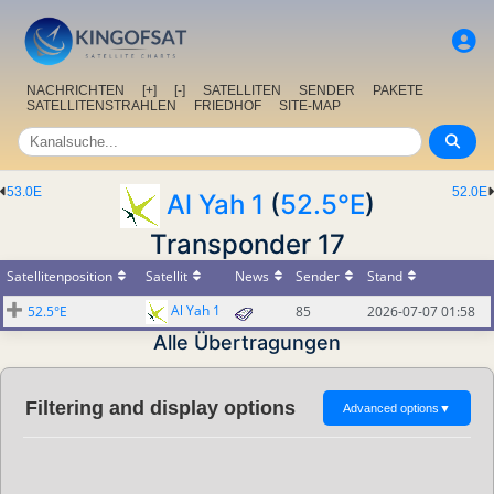
NACHRICHTEN
[+]
[-]
SATELLITEN
SENDER
PAKETE
SATELLITENSTRAHLEN
FRIEDHOF
SITE-MAP
53.0E
52.0E
Al Yah 1
(
52.5°E
)
Transponder 17
Satellitenposition
Satellit
News
Sender
Stand
Al Yah 1
52.5°E
85
2026-07-07 01:58
Alle Übertragungen
Filtering and display options
Advanced options
▼