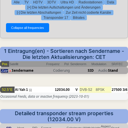
Alle
TV
HDTV
3DTV
Ultra HD
Radiostationen
Data
[+] Die letzten Aufschaltungen und Änderungen
[-] Die letzten Abschaltungen
Zur Zeit nicht codierte Kanäle
Transponder 17
Bitrates
1 Eintragung(en) - Sortieren nach Sendername -
Die letzten Aktualisierungen: CET
Pos
Satellit
Frequenz
Pol
Sendenorm
Modulation
SR/FEC
Sendername
Codierung
SID
Audio
Stand
52.5°E
Al Yah 1
12034.00
V
DVB-S2
8PSK
27500
3/4
Occasional Feeds, data or inactive frequency
(2023-10-01)
Detailed transponder stream properties
(12034.00 V)
Aspect