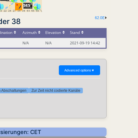
62.0E
der 38
ination
Azimuth
Elevation
Stand
N/A
N/A
2021-09-19 14:42
Advanced options
▼
ten Abschaltungen
Zur Zeit nicht codierte Kanäle
isierungen: CET