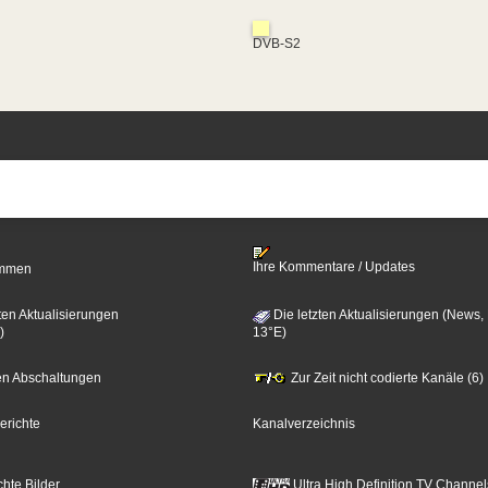
DVB-S2
Ihre Kommentare / Updates
timmen
ten Aktualisierungen
Die letzten Aktualisierungen (News,
)
13°E)
zten Abschaltungen
Zur Zeit nicht codierte Kanäle (6)
erichte
Kanalverzeichnis
hte Bilder
Ultra High Definition TV Channel