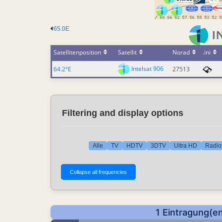
65.0E
Satellitenposition
Satellit
Norad
.ini
Intelsat 906
64.2°E
27513
Filtering and display options
Alle
TV
HDTV
3DTV
Ultra HD
Radio
1 Eintragung(e