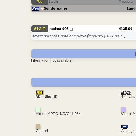
Pos
Satellit
Frequenz
Sendername
Land
64.2°E
Intelsat 906
4135.00
Occasional Feeds, data or inactive frequency
(2021-09-19)
Information not available
4K - Ult
8K - Ultra HD
Video: MPEG-4/AVC/H-264
Video: 
Codiert
Anzeige 