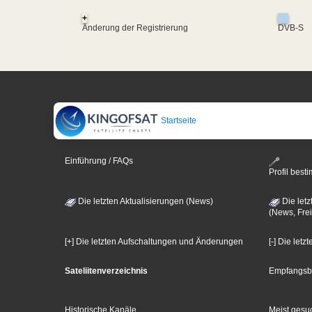
+
Änderung der Registrierung
DVB-S
Startseite
Einführung / FAQs
Profil bes
Die letzten Aktualisierungen (News)
Die letz
(News, Frei
[+] Die letzten Aufschaltungen und Änderungen
[-] Die let
Sateliitenverzeichnis
Empfangsb
Historische Kanäle
Meist gesuc