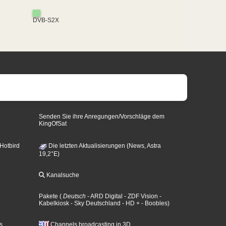
DVB-S2X
Senden Sie ihre Anregungen/Vorschläge dem
KingOfSat
 Hotbird
Die letzten Aktualisierungen (News, Astra
19,2°E)
Kanalsuche
Pakete
(
Deutsch
- ARD Digital
- ZDF Vision
-
Kabelkiosk
- Sky Deutschland
- HD +
- Boobles
)
s
Channels broadcasting in 3D