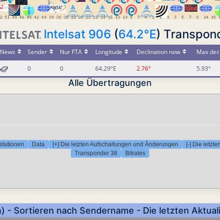
Intelsat 906
(
64.2°E
) Transpon
News
Sender
Nur FTA
Longitude
Declination now
Max decl
0
0
64.29°E
2.76°
5.93°
Alle Übertragungen
stationen
Data
[+] Die letzten Aufschaltungen und Änderungen
[-] Die letz
Transponder 38
Bitrates
n) - Sortieren nach Sendername - Die letzten Aktual