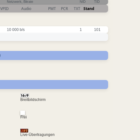
Netzwerk, Bitrate
NID
TID
VPID
Audio
PMT
PCR
TXT
Stand
10 000 b/s
1
101
)
Breitbildschirm
Frei
Live-Übertragungen