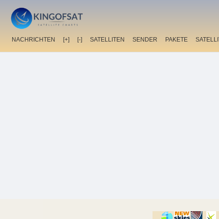
NACHRICHTEN
[+]
[-]
SATELLITEN
SENDER
PAKETE
SATELL