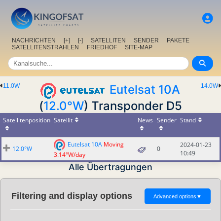
NACHRICHTEN
[+]
[-]
SATELLITEN
SENDER
PAKETE
SATELLITENSTRAHLEN
FRIEDHOF
SITE-MAP
11.0W
Eutelsat 10A
14.0W
(
12.0°W
) Transponder D5
Satellitenposition
Satellit
News
Sender
Stand
Eutelsat 10A
Moving
2024-01-23
12.0°W
0
10:49
3.14°W/day
Alle Übertragungen
Filtering and display options
Advanced options
▼