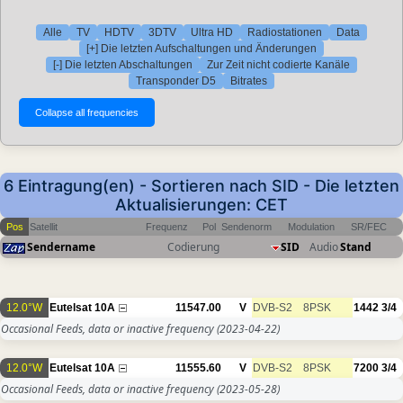
Alle
TV
HDTV
3DTV
Ultra HD
Radiostationen
Data
[+] Die letzten Aufschaltungen und Änderungen
[-] Die letzten Abschaltungen
Zur Zeit nicht codierte Kanäle
Transponder D5
Bitrates
6 Eintragung(en) - Sortieren nach SID - Die letzten
Aktualisierungen: CET
Pos
Satellit
Frequenz
Pol
Sendenorm
Modulation
SR/FEC
Sendername
Codierung
SID
Audio
Stand
12.0°W
Eutelsat 10A
11547.00
V
DVB-S2
8PSK
1442
3/4
Occasional Feeds, data or inactive frequency
(2023-04-22)
12.0°W
Eutelsat 10A
11555.60
V
DVB-S2
8PSK
7200
3/4
Occasional Feeds, data or inactive frequency
(2023-05-28)