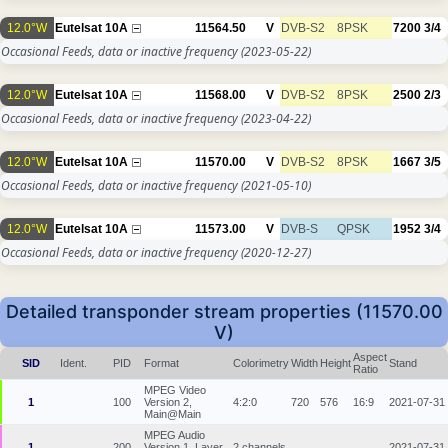
12.0°W
Eutelsat 10A
11564.50
V
DVB-S2
8PSK
7200
3/4
Occasional Feeds, data or inactive frequency
(2023-05-22)
12.0°W
Eutelsat 10A
11568.00
V
DVB-S2
8PSK
2500
2/3
Occasional Feeds, data or inactive frequency
(2023-04-22)
12.0°W
Eutelsat 10A
11570.00
V
DVB-S2
8PSK
1667
3/5
Occasional Feeds, data or inactive frequency
(2021-05-10)
12.0°W
Eutelsat 10A
11573.00
V
DVB-S
QPSK
1952
3/4
Occasional Feeds, data or inactive frequency
(2020-12-27)
Detailed transponder stream properties (11570.00
V)
Aspect
SID
Ident.
PID
Format
Colorimetry
Width
Height
Stand
Ratio
MPEG Video
1
100
Version 2,
4:2:0
720
576
16:9
2021-07-31
Main@Main
MPEG Audio
1
200
Version 1, Layer
2 channels
2021-07-31