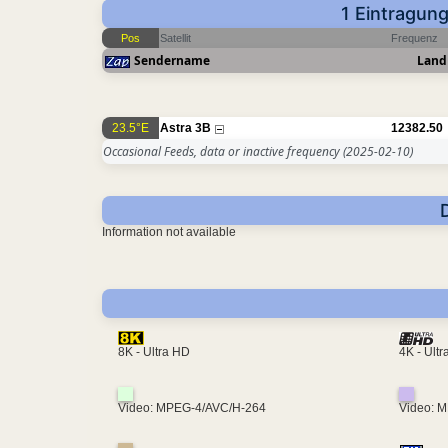
1 Eintragung
Pos
Satellit
Frequenz
Sendername
Land
23.5°E
Astra 3B
12382.50
Occasional Feeds, data or inactive frequency
(2025-02-10)
Information not available
4K - Ult
8K - Ultra HD
Video: MPEG-4/AVC/H-264
Video: 