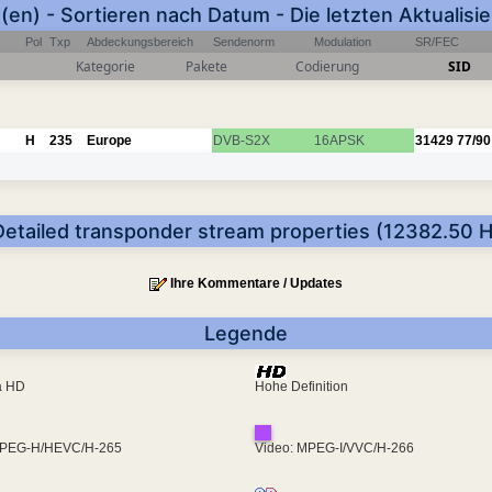
(en) - Sortieren nach Datum - Die letzten Aktualis
Pol
Txp
Abdeckungsbereich
Sendenorm
Modulation
SR/FEC
Kategorie
Pakete
Codierung
SID
H
235
Europe
DVB-S2X
16APSK
31429
77/90
Detailed transponder stream properties (12382.50 H
Ihre Kommentare / Updates
Legende
ra HD
Hohe Definition
MPEG-H/HEVC/H-265
Video: MPEG-I/VVC/H-266