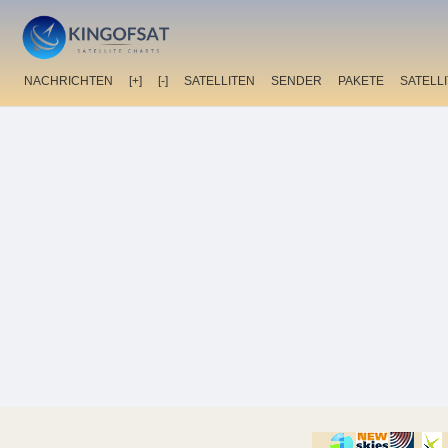
NACHRICHTEN
[+]
[-]
SATELLITEN
SENDER
PAKETE
SATELL