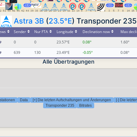
Astra 3B
(
23.5°E
) Transponder 235
ews
Sender
Nur FTA
Longitude
Declination now
Max decli
0
0
23.57°E
0.08°
1.60°
639
130
23.49°E
-0.05°
0.08°
Alle Übertragungen
stationen
Data
[+] Die letzten Aufschaltungen und Änderungen
[-] Die letz
Transponder 235
Bitrates