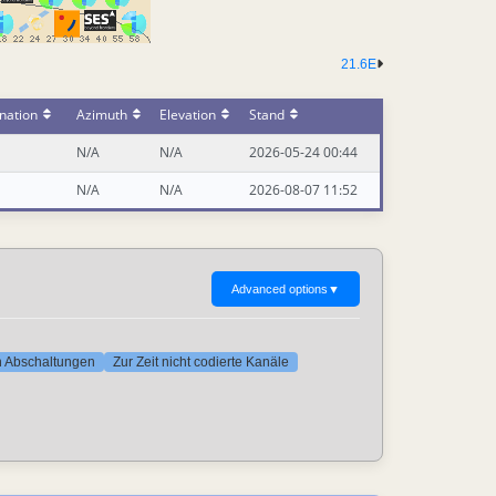
21.6E
nation
Azimuth
Elevation
Stand
N/A
N/A
2026-05-24 00:44
N/A
N/A
2026-08-07 11:52
Advanced options
▼
ten Abschaltungen
Zur Zeit nicht codierte Kanäle