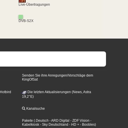
Live-Übertragungen
DVB-S2X
Senden Sie ihre Anregungen/Vorschläge dem
KingOfSat
 Hotbird
Die letzten Aktualisierungen (News, Astra
19,2°E)
Kanalsuche
Pakete
(
Deutsch
- ARD Digital
- ZDF Vision
-
Kabelkiosk
- Sky Deutschland
- HD +
- Boobles
)