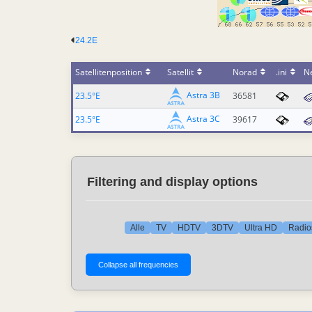
24.2E
Satellitenposition
Satellit
Norad
.ini
N
Astra 3B
23.5°E
36581
Astra 3C
23.5°E
39617
Filtering and display options
Alle
TV
HDTV
3DTV
Ultra HD
Radio