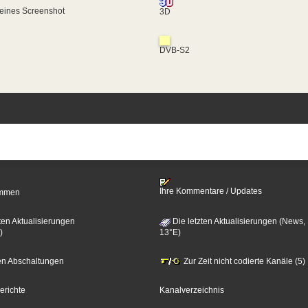
eines Screenshot
3D
DVB-S2
Ihre Kommentare / Updates
timmen
ten Aktualisierungen
Die letzten Aktualisierungen (News,
)
13°E)
zten Abschaltungen
Zur Zeit nicht codierte Kanäle (5)
erichte
Kanalverzeichnis