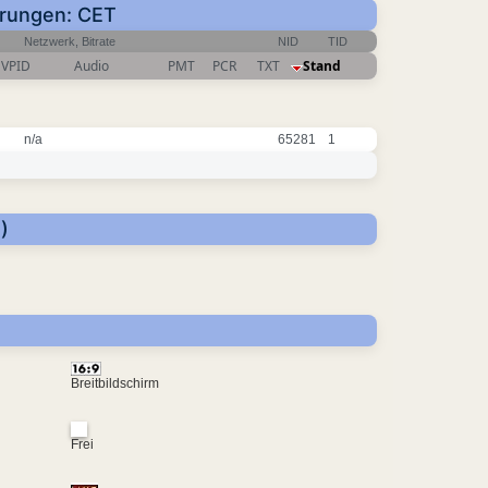
ierungen: CET
Netzwerk, Bitrate
NID
TID
VPID
Audio
PMT
PCR
TXT
Stand
n/a
65281
1
)
Breitbildschirm
Frei