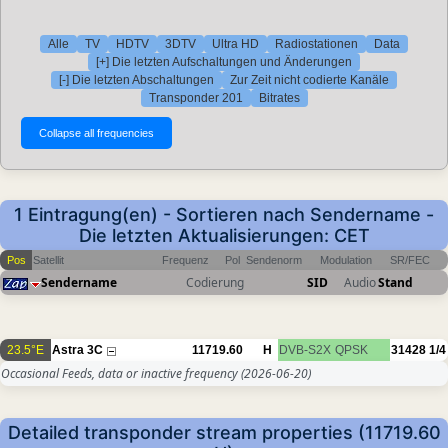
Alle
TV
HDTV
3DTV
Ultra HD
Radiostationen
Data
[+] Die letzten Aufschaltungen und Änderungen
[-] Die letzten Abschaltungen
Zur Zeit nicht codierte Kanäle
Transponder 201
Bitrates
1 Eintragung(en) - Sortieren nach Sendername -
Die letzten Aktualisierungen: CET
Pos
Satellit
Frequenz
Pol
Sendenorm
Modulation
SR/FEC
Sendername
Codierung
SID
Audio
Stand
23.5°E
Astra 3C
11719.60
H
DVB-S2X
QPSK
31428
1/4
Occasional Feeds, data or inactive frequency
(2026-06-20)
Detailed transponder stream properties (11719.60