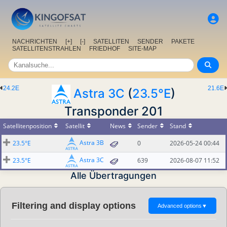
NACHRICHTEN
[+]
[-]
SATELLITEN
SENDER
PAKETE
SATELLITENSTRAHLEN
FRIEDHOF
SITE-MAP
24.2E
21.6E
Astra 3C
(
23.5°E
)
Transponder 201
Satellitenposition
Satellit
News
Sender
Stand
Astra 3B
23.5°E
0
2026-05-24 00:44
Astra 3C
23.5°E
639
2026-08-07 11:52
Alle Übertragungen
Filtering and display options
Advanced options
▼