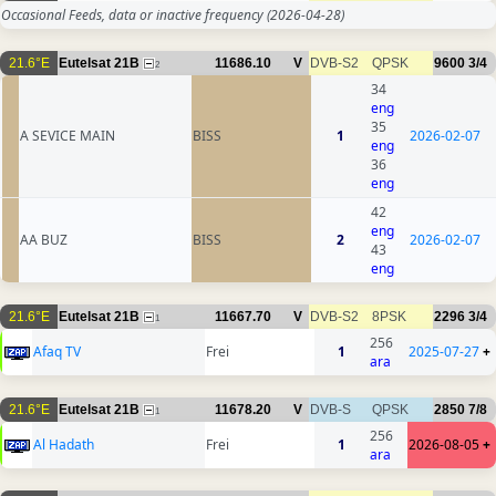
Occasional Feeds, data or inactive frequency
(2026-04-28)
21.6°E
Eutelsat 21B
11686.10
V
DVB-S2
QPSK
9600
3/4
2
34
eng
35
A SEVICE MAIN
BISS
1
2026-02-07
eng
36
eng
42
eng
AA BUZ
BISS
2
2026-02-07
43
eng
21.6°E
Eutelsat 21B
11667.70
V
DVB-S2
8PSK
2296
3/4
1
256
Afaq TV
Frei
1
2025-07-27
+
ara
21.6°E
Eutelsat 21B
11678.20
V
DVB-S
QPSK
2850
7/8
1
256
Al Hadath
Frei
1
2026-08-05
+
ara