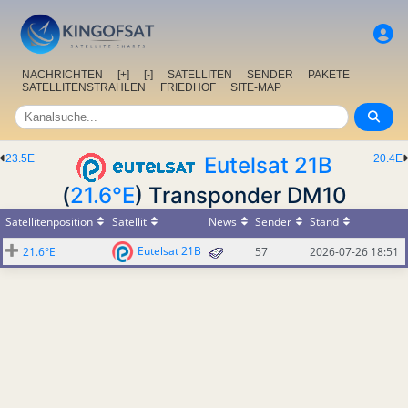
NACHRICHTEN
[+]
[-]
SATELLITEN
SENDER
PAKETE
SATELLITENSTRAHLEN
FRIEDHOF
SITE-MAP
23.5E
Eutelsat 21B
20.4E
(
21.6°E
) Transponder DM10
Satellitenposition
Satellit
News
Sender
Stand
Eutelsat 21B
21.6°E
57
2026-07-26 18:51