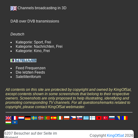
Channels broadcasting in 3D
DAB over DVB transmissions
Deutsch
Kategorie: Sport, Frei
Kategorie: Nachrichten, Frei
Kategorie: Kino, Frei
Feed Frequenzen
Die letzten Feeds
Satellitenforum
All contents on this site are protected by copyright and owned by KingOfSat,
except contents shown in some screenshots that belong to their respective
owners. Screenshots are only proposed to help illustrating, identifying and
promoting corresponding TV channels. For all questions/remarks related to
copyright, please contact KingOfSat webmaster.
6207 Besucher auf der Seite im
Copyright
KingOfSat
2026
Moment