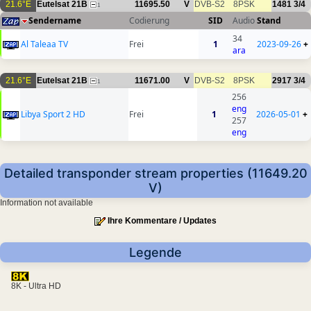
21.6°E
Eutelsat 21B
11695.50
V
DVB-S2
8PSK
1481
3/4
1
Sendername
Codierung
SID
Audio
Stand
34
Al Taleaa TV
Frei
1
2023-09-26
+
ara
21.6°E
Eutelsat 21B
11671.00
V
DVB-S2
8PSK
2917
3/4
1
256
eng
Libya Sport 2 HD
Frei
1
2026-05-01
+
257
eng
Detailed transponder stream properties (11649.20
V)
Information not available
Ihre Kommentare / Updates
Legende
8K - Ultra HD