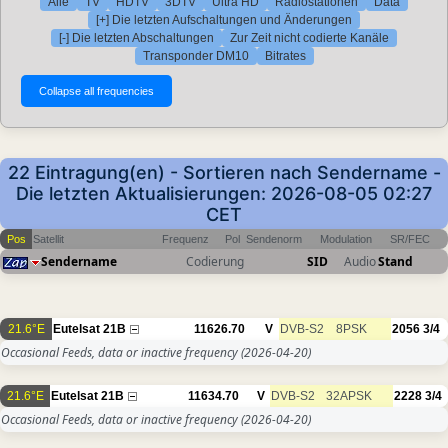
Alle
TV
HDTV
3DTV
Ultra HD
Radiostationen
Data
[+] Die letzten Aufschaltungen und Änderungen
[-] Die letzten Abschaltungen
Zur Zeit nicht codierte Kanäle
Transponder DM10
Bitrates
22 Eintragung(en) - Sortieren nach Sendername -
Die letzten Aktualisierungen: 2026-08-05 02:27
CET
Pos
Satellit
Frequenz
Pol
Sendenorm
Modulation
SR/FEC
Sendername
Codierung
SID
Audio
Stand
21.6°E
Eutelsat 21B
11626.70
V
DVB-S2
8PSK
2056
3/4
Occasional Feeds, data or inactive frequency
(2026-04-20)
21.6°E
Eutelsat 21B
11634.70
V
DVB-S2
32APSK
2228
3/4
Occasional Feeds, data or inactive frequency
(2026-04-20)