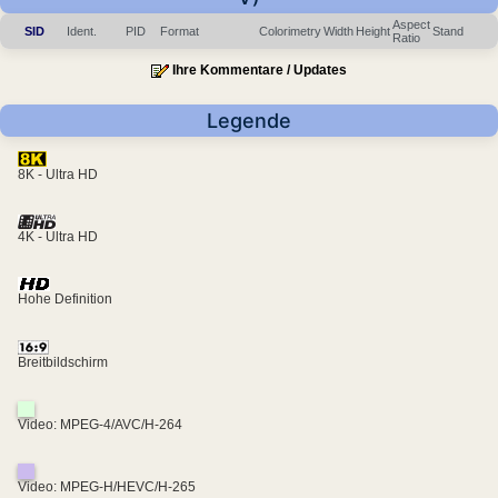
Aspect
SID
Ident.
PID
Format
Colorimetry
Width
Height
Stand
Ratio
Ihre Kommentare / Updates
Legende
8K - Ultra HD
4K - Ultra HD
Hohe Definition
Breitbildschirm
Video: MPEG-4/AVC/H-264
Video: MPEG-H/HEVC/H-265