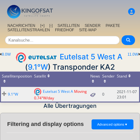
NACHRICHTEN
[+]
[-]
SATELLITEN
SENDER
PAKETE
SATELLITENSTRAHLEN
FRIEDHOF
SITE-MAP
8.0W
Eutelsat 5 West A
11.0W
(
9.1°W
) Transponder KA2
Satellitenposition
Satellit
News
Sender
Stand
Eutelsat 5 West A
Moving
2021-11-07
9.1°W
0
23:01
0.74°W/day
Alle Übertragungen
Filtering and display options
Advanced options
▼