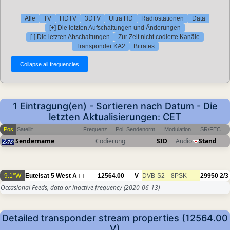
Alle
TV
HDTV
3DTV
Ultra HD
Radiostationen
Data
[+] Die letzten Aufschaltungen und Änderungen
[-] Die letzten Abschaltungen
Zur Zeit nicht codierte Kanäle
Transponder KA2
Bitrates
1 Eintragung(en) - Sortieren nach Datum - Die
letzten Aktualisierungen: CET
Pos
Satellit
Frequenz
Pol
Sendenorm
Modulation
SR/FEC
Sendername
Codierung
SID
Audio
Stand
9.1°W
Eutelsat 5 West A
12564.00
V
DVB-S2
8PSK
29950
2/3
Occasional Feeds, data or inactive frequency
(2020-06-13)
Detailed transponder stream properties (12564.00
V)