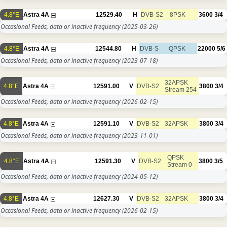
4.8°E
Astra 4A
12529.40
H
DVB-S2
8PSK
3600
3/4
Occasional Feeds, data or inactive frequency
(2025-03-26)
4.8°E
Astra 4A
12544.80
H
DVB-S
QPSK
22000
5/6
Occasional Feeds, data or inactive frequency
(2023-07-18)
32APSK
4.8°E
Astra 4A
12591.00
V
DVB-S2
3800
3/4
Stream 254
Occasional Feeds, data or inactive frequency
(2026-02-15)
4.8°E
Astra 4A
12591.10
V
DVB-S2
32APSK
3800
3/4
Occasional Feeds, data or inactive frequency
(2023-11-01)
QPSK
4.8°E
Astra 4A
12591.30
V
DVB-S2
3800
3/5
Stream 0
Occasional Feeds, data or inactive frequency
(2024-05-12)
4.8°E
Astra 4A
12627.30
V
DVB-S2
32APSK
3800
3/4
Occasional Feeds, data or inactive frequency
(2026-02-15)