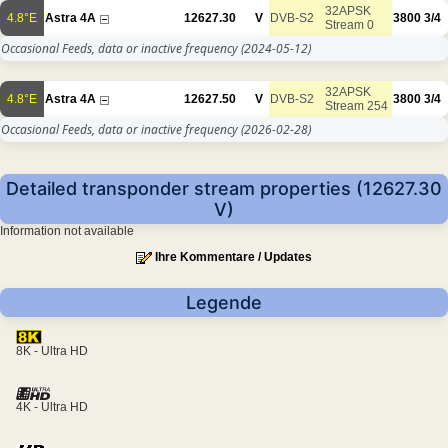
32APSK
4.8°E
Astra 4A
12627.30
V
DVB-S2
3800
3/4
Stream 0
Occasional Feeds, data or inactive frequency
(2024-05-12)
32APSK
4.8°E
Astra 4A
12627.50
V
DVB-S2
3800
3/4
Stream 254
Occasional Feeds, data or inactive frequency
(2026-02-28)
Detailed transponder stream properties (12627.30
V)
Information not available
Ihre Kommentare / Updates
Legende
8K - Ultra HD
4K - Ultra HD