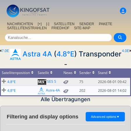
NACHRICHTEN
[+]
[-]
SATELLITEN
SENDER
PAKETE
SATELLITENSTRAHLEN
FRIEDHOF
SITE-MAP
7.0E
4.0E
Astra 4A
(
4.8°E
) Transponder
-
Satellitenposition
Satellit
News
Sender
Stand
SES 5
4.8°E
75
2026-08-01 09:42
Astra 4A
4.8°E
202
2026-08-01 14:02
Alle Übertragungen
Filtering and display options
Advanced options
▼