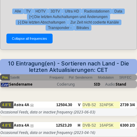
Alle
TV
HDTV
3DTV
Ultra HD
Radiostationen
Data
[+] Die letzten Aufschaltungen und Änderungen
[-] Die letzten Abschaltungen
Zur Zeit nicht codierte Kanäle
Transponder -
Bitrates
10 Eintragung(en) - Sortieren nach Land - Die
letzten Aktualisierungen: CET
Pos
Satellit
Frequenz
Pol
Sendenorm
Modulation
SR/FEC
Sendername
Codierung
SID
Audio
Stand
4.8°E
Astra 4A
12504.30
V
DVB-S2
32APSK
2739
3/4
Occasional Feeds, data or inactive frequency
(2023-06-03)
4.8°E
Astra 4A
12523.20
H
DVB-S2
16APSK
6300
2/3
Occasional Feeds, data or inactive frequency
(2023-04-16)