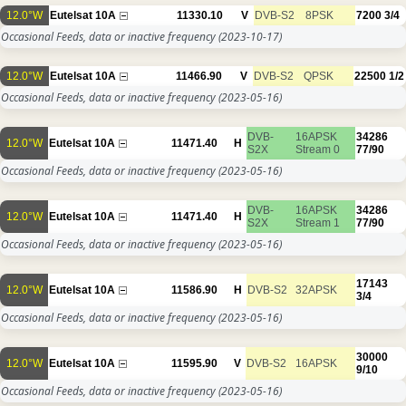
12.0°W
Eutelsat 10A
11330.10
V
DVB-S2
8PSK
7200
3/4
Occasional Feeds, data or inactive frequency
(2023-10-17)
12.0°W
Eutelsat 10A
11466.90
V
DVB-S2
QPSK
22500
1/2
Occasional Feeds, data or inactive frequency
(2023-05-16)
DVB-
16APSK
34286
12.0°W
Eutelsat 10A
11471.40
H
S2X
Stream 0
77/90
Occasional Feeds, data or inactive frequency
(2023-05-16)
DVB-
16APSK
34286
12.0°W
Eutelsat 10A
11471.40
H
S2X
Stream 1
77/90
Occasional Feeds, data or inactive frequency
(2023-05-16)
17143
12.0°W
Eutelsat 10A
11586.90
H
DVB-S2
32APSK
3/4
Occasional Feeds, data or inactive frequency
(2023-05-16)
30000
12.0°W
Eutelsat 10A
11595.90
V
DVB-S2
16APSK
9/10
Occasional Feeds, data or inactive frequency
(2023-05-16)