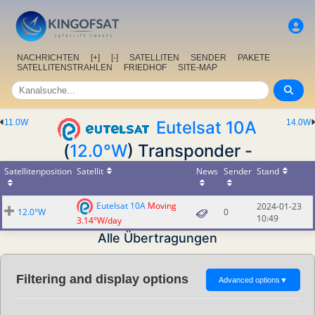
NACHRICHTEN
[+]
[-]
SATELLITEN
SENDER
PAKETE
SATELLITENSTRAHLEN
FRIEDHOF
SITE-MAP
11.0W
Eutelsat 10A
14.0W
(
12.0°W
) Transponder -
Satellitenposition
Satellit
News
Sender
Stand
Eutelsat 10A
Moving
2024-01-23
12.0°W
0
10:49
3.14°W/day
Alle Übertragungen
Filtering and display options
Advanced options
▼