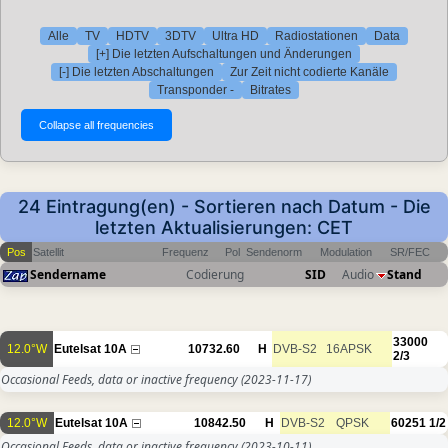
Alle
TV
HDTV
3DTV
Ultra HD
Radiostationen
Data
[+] Die letzten Aufschaltungen und Änderungen
[-] Die letzten Abschaltungen
Zur Zeit nicht codierte Kanäle
Transponder -
Bitrates
24 Eintragung(en) - Sortieren nach Datum - Die
letzten Aktualisierungen: CET
Pos
Satellit
Frequenz
Pol
Sendenorm
Modulation
SR/FEC
Sendername
Codierung
SID
Audio
Stand
33000
12.0°W
Eutelsat 10A
10732.60
H
DVB-S2
16APSK
2/3
Occasional Feeds, data or inactive frequency
(2023-11-17)
12.0°W
Eutelsat 10A
10842.50
H
DVB-S2
QPSK
60251
1/2
Occasional Feeds, data or inactive frequency
(2023-10-11)