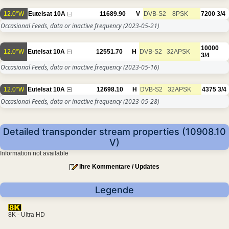
12.0°W
Eutelsat 10A
11689.90
V
DVB-S2
8PSK
7200
3/4
Occasional Feeds, data or inactive frequency
(2023-05-21)
10000
12.0°W
Eutelsat 10A
12551.70
H
DVB-S2
32APSK
3/4
Occasional Feeds, data or inactive frequency
(2023-05-16)
12.0°W
Eutelsat 10A
12698.10
H
DVB-S2
32APSK
4375
3/4
Occasional Feeds, data or inactive frequency
(2023-05-28)
Detailed transponder stream properties (10908.10
V)
Information not available
Ihre Kommentare / Updates
Legende
8K - Ultra HD