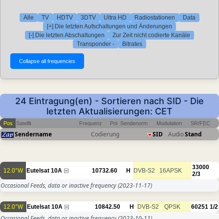
Alle
TV
HDTV
3DTV
Ultra HD
Radiostationen
Data
[+] Die letzten Aufschaltungen und Änderungen
[-] Die letzten Abschaltungen
Zur Zeit nicht codierte Kanäle
Transponder -
Bitrates
24 Eintragung(en) - Sortieren nach SID - Die
letzten Aktualisierungen: CET
Pos
Satellit
Frequenz
Pol
Sendenorm
Modulation
SR/FEC
Sendername
Codierung
SID
Audio
Stand
33000
12.0°W
Eutelsat 10A
10732.60
H
DVB-S2
16APSK
2/3
Occasional Feeds, data or inactive frequency
(2023-11-17)
12.0°W
Eutelsat 10A
10842.50
H
DVB-S2
QPSK
60251
1/2
Occasional Feeds, data or inactive frequency
(2023-10-11)