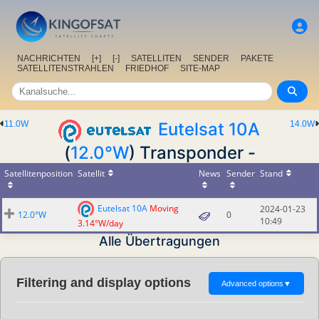
NACHRICHTEN
[+]
[-]
SATELLITEN
SENDER
PAKETE
SATELLITENSTRAHLEN
FRIEDHOF
SITE-MAP
11.0W
Eutelsat 10A
14.0W
(
12.0°W
) Transponder -
Satellitenposition
Satellit
News
Sender
Stand
Eutelsat 10A
Moving
2024-01-23
12.0°W
0
10:49
3.14°W/day
Alle Übertragungen
Filtering and display options
Advanced options
▼