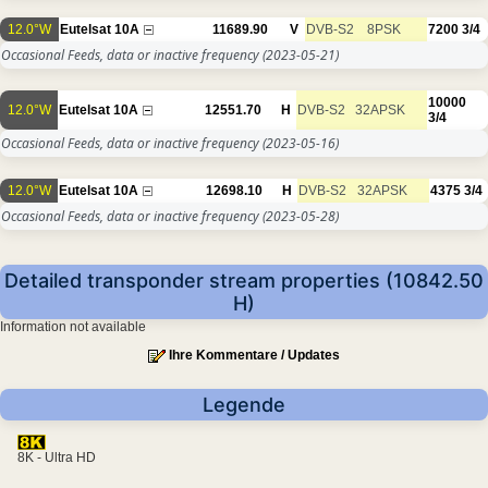
12.0°W
Eutelsat 10A
11689.90
V
DVB-S2
8PSK
7200
3/4
Occasional Feeds, data or inactive frequency
(2023-05-21)
10000
12.0°W
Eutelsat 10A
12551.70
H
DVB-S2
32APSK
3/4
Occasional Feeds, data or inactive frequency
(2023-05-16)
12.0°W
Eutelsat 10A
12698.10
H
DVB-S2
32APSK
4375
3/4
Occasional Feeds, data or inactive frequency
(2023-05-28)
Detailed transponder stream properties (10842.50
H)
Information not available
Ihre Kommentare / Updates
Legende
8K - Ultra HD