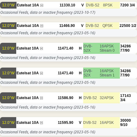
12.0°W
Eutelsat 10A
11330.10
V
DVB-S2
8PSK
7200
3/4
Occasional Feeds, data or inactive frequency
(2023-10-17)
12.0°W
Eutelsat 10A
11466.90
V
DVB-S2
QPSK
22500
1/2
Occasional Feeds, data or inactive frequency
(2023-05-16)
DVB-
16APSK
34286
12.0°W
Eutelsat 10A
11471.40
H
S2X
Stream 0
77/90
Occasional Feeds, data or inactive frequency
(2023-05-16)
DVB-
16APSK
34286
12.0°W
Eutelsat 10A
11471.40
H
S2X
Stream 1
77/90
Occasional Feeds, data or inactive frequency
(2023-05-16)
17143
12.0°W
Eutelsat 10A
11586.90
H
DVB-S2
32APSK
3/4
Occasional Feeds, data or inactive frequency
(2023-05-16)
30000
12.0°W
Eutelsat 10A
11595.90
V
DVB-S2
16APSK
9/10
Occasional Feeds, data or inactive frequency
(2023-05-16)