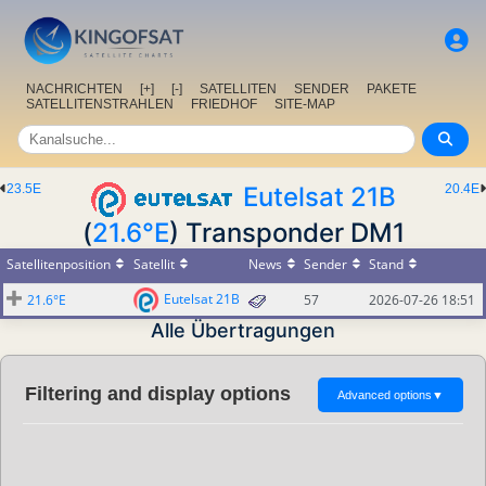
NACHRICHTEN
[+]
[-]
SATELLITEN
SENDER
PAKETE
SATELLITENSTRAHLEN
FRIEDHOF
SITE-MAP
23.5E
Eutelsat 21B
20.4E
(
21.6°E
) Transponder DM1
Satellitenposition
Satellit
News
Sender
Stand
Eutelsat 21B
21.6°E
57
2026-07-26 18:51
Alle Übertragungen
Filtering and display options
Advanced options
▼