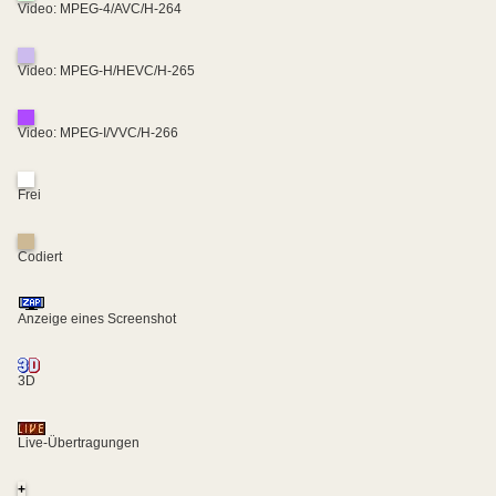
Video: MPEG-4/AVC/H-264
Video: MPEG-H/HEVC/H-265
Video: MPEG-I/VVC/H-266
Frei
Codiert
Anzeige eines Screenshot
3D
Live-Übertragungen
+