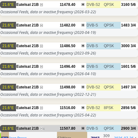
21.6°E
Eutelsat 21B
11478.40
H
DVB-S2
QPSK
3160
5/6
Occasional Feeds, data or inactive frequency
(2026-03-22)
21.6°E
Eutelsat 21B
11482.00
H
DVB-S
QPSK
1483
3/4
Occasional Feeds, data or inactive frequency
(2020-04-19)
21.6°E
Eutelsat 21B
11486.50
H
DVB-S
QPSK
3000
3/4
Occasional Feeds, data or inactive frequency
(2023-09-26)
21.6°E
Eutelsat 21B
11496.40
H
DVB-S
QPSK
1601
5/6
Occasional Feeds, data or inactive frequency
(2026-04-10)
21.6°E
Eutelsat 21B
11498.00
H
DVB-S2
QPSK
1497
3/4
Occasional Feeds, data or inactive frequency
(2022-12-21)
21.6°E
Eutelsat 21B
11516.00
H
DVB-S2
8PSK
2856
5/6
Occasional Feeds, data or inactive frequency
(2025-04-22)
21.6°E
Eutelsat 21B
11507.80
H
DVB-S
QPSK
2900
3/4
1
309