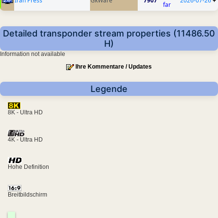
Iran Press
GkWare
7907
2026-07-26
+
far
Detailed transponder stream properties (11486.50
H)
Information not available
Ihre Kommentare / Updates
Legende
8K - Ultra HD
4K - Ultra HD
Hohe Definition
Breitbildschirm