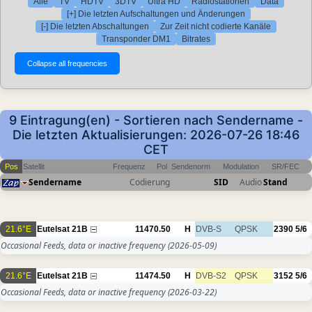
Alle
TV
HDTV
3DTV
Ultra HD
Radiostationen
Data
[+] Die letzten Aufschaltungen und Änderungen
[-] Die letzten Abschaltungen
Zur Zeit nicht codierte Kanäle
Transponder DM1
Bitrates
9 Eintragung(en) - Sortieren nach Sendername -
Die letzten Aktualisierungen: 2026-07-26 18:46
CET
Pos
Satellit
Frequenz
Pol
Sendenorm
Modulation
SR/FEC
Sendername
Codierung
SID
Audio
Stand
21.6°E
Eutelsat 21B
11470.50
H
DVB-S
QPSK
2390
5/6
Occasional Feeds, data or inactive frequency
(2026-05-09)
21.6°E
Eutelsat 21B
11474.50
H
DVB-S2
QPSK
3152
5/6
Occasional Feeds, data or inactive frequency
(2026-03-22)