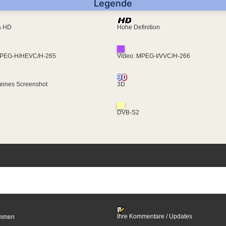
Legende
ra HD
Hohe Definition
MPEG-H/HEVC/H-265
Video: MPEG-I/VVC/H-266
eines Screenshot
3D
DVB-S2
Ihre Kommentare / Updates
timmen