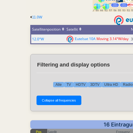
11.0W
Satellitenposition
Satellit
N
Eutelsat 10A
Moving 3.14°W/day
12.0°W
3
Filtering and display options
Alle
TV
HDTV
3DTV
Ultra HD
Radio
16 Eintragu
Pos
Satellit
Frequenz