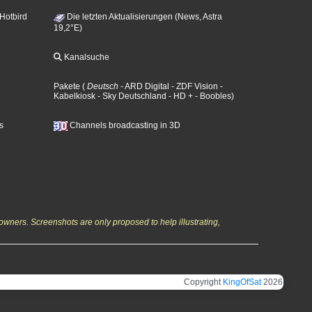
 Hotbird
Die letzten Aktualisierungen (News, Astra
19,2°E)
Kanalsuche
Pakete
(
Deutsch
- ARD Digital
- ZDF Vision
-
Kabelkiosk
- Sky Deutschland
- HD +
- Boobles
)
s
Channels broadcasting in 3D
owners. Screenshots are only proposed to help illustrating,
Copyright
KingOfSat
2026