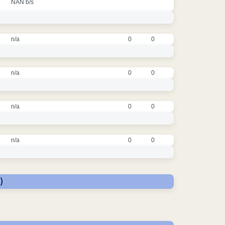
NAN b/s
n/a
0
0
n/a
0
0
n/a
0
0
n/a
0
0
)