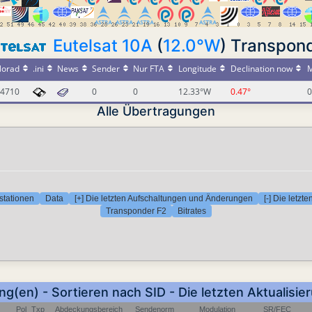
Eutelsat 10A
(
12.0°W
) Transpon
orad
.ini
News
Sender
Nur FTA
Longitude
Declination now
M
4710
0
0
12.33°W
0.47°
0
Alle Übertragungen
stationen
Data
[+] Die letzten Aufschaltungen und Änderungen
[-] Die letz
Transponder F2
Bitrates
ng(en) - Sortieren nach SID - Die letzten Aktualisi
Pol
Txp
Abdeckungsbereich
Sendenorm
Modulation
SR/FEC