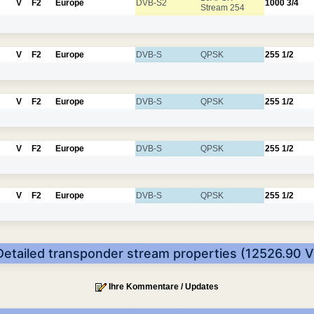
V
F2
Europe
DVB-S2
1000
3/4
Stream 254
V
F2
Europe
DVB-S
QPSK
255
1/2
V
F2
Europe
DVB-S
QPSK
255
1/2
V
F2
Europe
DVB-S
QPSK
255
1/2
V
F2
Europe
DVB-S
QPSK
255
1/2
Detailed transponder stream properties (12526.90 V
Ihre Kommentare / Updates