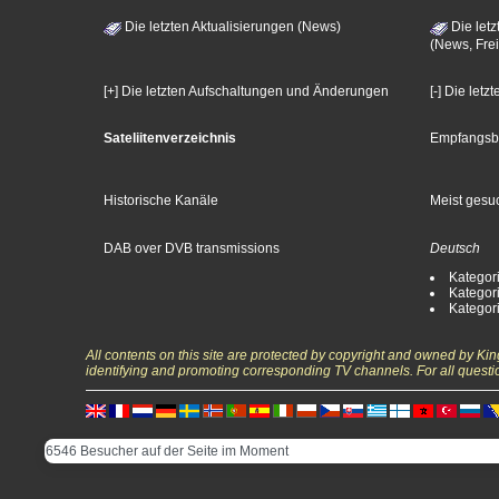
Die letzten Aktualisierungen (News)
Die letz
(News, Frei
[+] Die letzten Aufschaltungen und Änderungen
[-] Die let
Sateliitenverzeichnis
Empfangsb
Historische Kanäle
Meist gesuc
DAB over DVB transmissions
Deutsch
Kategori
Kategori
Kategori
All contents on this site are protected by copyright and owned by Ki
identifying and promoting corresponding TV channels. For all questi
6546 Besucher auf der Seite im Moment