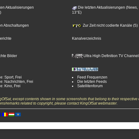
ten Aktualisierungen
Die letzten Aktualisierungen (News,
)
13°E)
zten Abschaltungen
Zur Zeit nicht codierte Kanäle (5)
erichte
Kanalverzeichnis
hte Bilder
Ultra High Definition TV Channel
e: Sport, Frei
Feed Frequenzen
e: Nachrichten, Frei
Die letzten Feeds
e: Kino, Frei
Satellitenforum
ngOfSat, except contents shown in some screenshots that belong to their respective 
ons/remarks related to copyright, please contact KingOfSat webmaster.