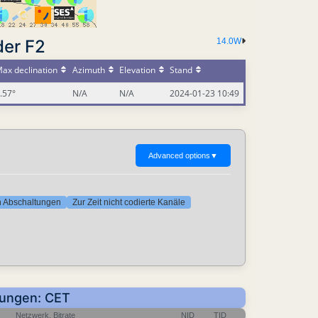
der F2
14.0W
ax declination
Azimuth
Elevation
Stand
.57°
N/A
N/A
2024-01-23 10:49
Advanced options
▼
ten Abschaltungen
Zur Zeit nicht codierte Kanäle
erungen: CET
Netzwerk, Bitrate
NID
TID