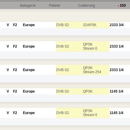
Kategorie
Pakete
Codierung
SID
V
F2
Europe
DVB-S2
32APSK
2333
3/4
QPSK
V
F2
Europe
DVB-S2
2333
1/4
Stream 0
QPSK
V
F2
Europe
DVB-S2
2333
1/4
Stream 254
V
F2
Europe
DVB-S2
QPSK
1145
1/4
QPSK
V
F2
Europe
DVB-S2
1145
1/4
Stream 0