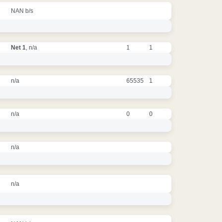
NAN b/s
Net 1
, n/a
1
1
n/a
65535
1
n/a
0
0
n/a
n/a