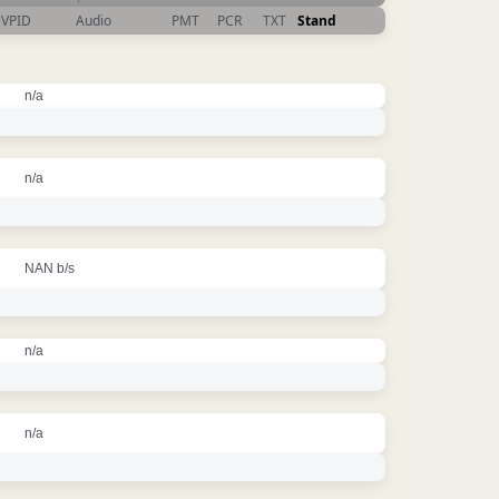
VPID
Audio
PMT
PCR
TXT
Stand
n/a
n/a
NAN b/s
n/a
n/a