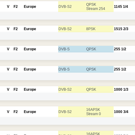
QPSK
V
F2
Europe
DVB-S2
1145
1/4
Stream 254
V
F2
Europe
DVB-S2
8PSK
1515
2/3
V
F2
Europe
DVB-S
QPSK
255
1/2
V
F2
Europe
DVB-S
QPSK
255
1/2
V
F2
Europe
DVB-S2
QPSK
1000
1/3
16APSK
V
F2
Europe
DVB-S2
1000
3/4
Stream 0
16APSK