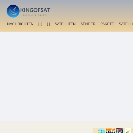
NACHRICHTEN
[+]
[-]
SATELLITEN
SENDER
PAKETE
SATELL