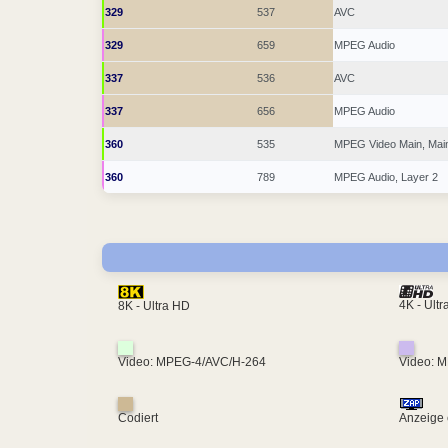
329
537
AVC
329
659
MPEG Audio
337
536
AVC
337
656
MPEG Audio
360
535
MPEG Video Main, Mai
360
789
MPEG Audio, Layer 2
4K - Ult
8K - Ultra HD
Video: MPEG-4/AVC/H-264
Video: 
Codiert
Anzeige 