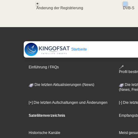
+
Änderung der Registrierung
DVB-S
Startseite
Einführung / FAQs
Profil bes
Die letzten Aktualisierungen (News)
Die letz
(News, Frei
[+] Die letzten Aufschaltungen und Änderungen
[-] Die let
Sateliitenverzeichnis
Empfangsb
Historische Kanäle
Meist gesuc