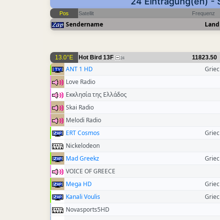
24 Eintragung(en) - 
Pos
Satellit
Frequenz
Sendername
Land
13.0°E
Hot Bird 13F
11823.50
24
ANT 1 HD
Grie
Love Radio
Εκκλησία της Ελλάδος
Skai Radio
Melodi Radio
ERT Cosmos
Grie
Nickelodeon
Mad Greekz
Grie
VOICE OF GREECE
Mega HD
Grie
Kanali Voulis
Grie
Novasports5HD