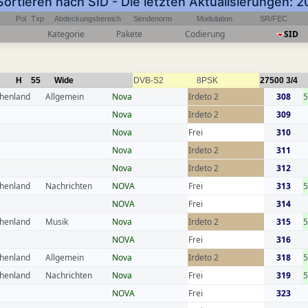
Sortieren nach SID - Die letzten Aktualisierungen:
Pol
Txp
Abdeckungsbereich
Sendenorm
Modulation
SR/FEC
Kategorie
Pakete
Codierung
SID
H
55
Wide
DVB-S2
8PSK
27500
3/4
chenland
Allgemein
Nova
Irdeto 2
308
Nova
Irdeto 2
309
Nova
Frei
310
Nova
Irdeto 2
311
Nova
Irdeto 2
312
chenland
Nachrichten
NOVA
Frei
313
5
NOVA
Frei
314
chenland
Musik
Nova
Irdeto 2
315
5
NOVA
Frei
316
chenland
Allgemein
Nova
Irdeto 2
318
5
chenland
Nachrichten
Nova
Frei
319
5
NOVA
Frei
323