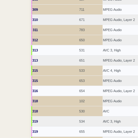
309
711
MPEG Audio
310
671
MPEG Audio, Layer 2
311
783
MPEG Audio
312
650
MPEG Audio
313
531
AVC 3, High
313
651
MPEG Audio, Layer 2
315
533
AVC 4, High
315
653
MPEG Audio
316
654
MPEG Audio, Layer 2
318
102
MPEG Audio
318
530
AVC
319
534
AVC 3, High
319
655
MPEG Audio, Layer 2