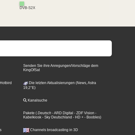
DVB-S2X
Senden Sie ihre Anregungen/Vorschläge dem
KingOfSat
 Hotbird
Die letzten Aktualisierungen (News, Astra
19,2°E)
Kanalsuche
Pakete
(
Deutsch
- ARD Digital
- ZDF Vision
-
Kabelkiosk
- Sky Deutschland
- HD +
- Boobles
)
s
Channels broadcasting in 3D