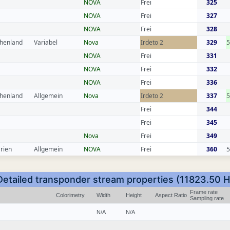
NOVA
Frei
325
NOVA
Frei
327
NOVA
Frei
328
chenland
Variabel
Nova
Irdeto 2
329
NOVA
Frei
331
NOVA
Frei
332
NOVA
Frei
336
chenland
Allgemein
Nova
Irdeto 2
337
Frei
344
Frei
345
Nova
Frei
349
rien
Allgemein
NOVA
Frei
360
5
Detailed transponder stream properties (11823.50 H
Frame rate
Colorimetry
Width
Height
Aspect Ratio
Sampling rate
N/A
N/A