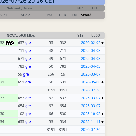
 2026-07-26 20:26 CET
Netzwerk, Bitrate
NID
TID
VPID
Audio
PMT
PCR
TXT
Stand
NOVA
, 59.9 Mb/s
318
5500
532
657
gre
55
532
2026-02-02
+
711
gre
48
711
2025-04-03
671
gre
49
671
2025-04-03
783
gre
50
783
2025-04-03
59
gre
266
59
2025-03-07
31
651
gre
60
531
2026-05-08
+
8191
8191
2026-07-26
33
653
gre
62
533
2025-03-07
+
654
gre
63
654
2025-03-07
30
102
gre
66
530
2025-10-03
+
34
655
gre
53
534
2025-11-11
+
8191
8191
2026-07-26