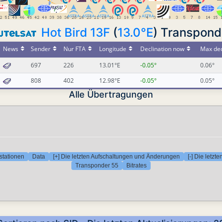
Hot Bird 13F
(
13.0°E
) Transpond
News
Sender
Nur FTA
Longitude
Declination now
Max dec
697
226
13.01°E
-0.05°
0.06°
808
402
12.98°E
-0.05°
0.05°
Alle Übertragungen
stationen
Data
[+] Die letzten Aufschaltungen und Änderungen
[-] Die letz
Transponder 55
Bitrates