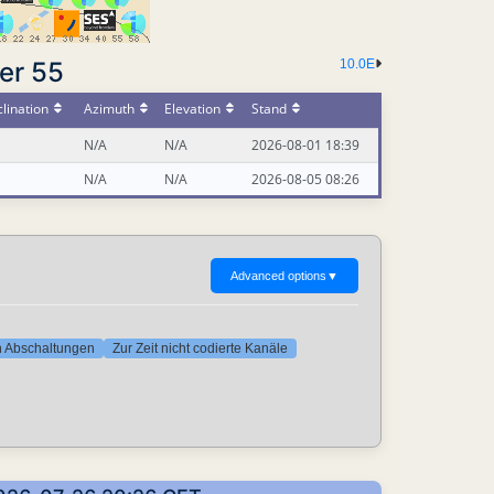
er 55
10.0E
lination
Azimuth
Elevation
Stand
N/A
N/A
2026-08-01 18:39
N/A
N/A
2026-08-05 08:26
Advanced options
▼
ten Abschaltungen
Zur Zeit nicht codierte Kanäle