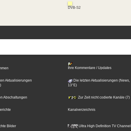
DVB-S2
Ihre Kommentare / Updates
timmen
ten Aktualisierungen
Die letzten Aktualisierungen (News,
)
13°E)
zten Abschaltungen
Zur Zeit nicht codierte Kanäle (7)
erichte
Kanalverzeichnis
hte Bilder
Ultra High Definition TV Channel