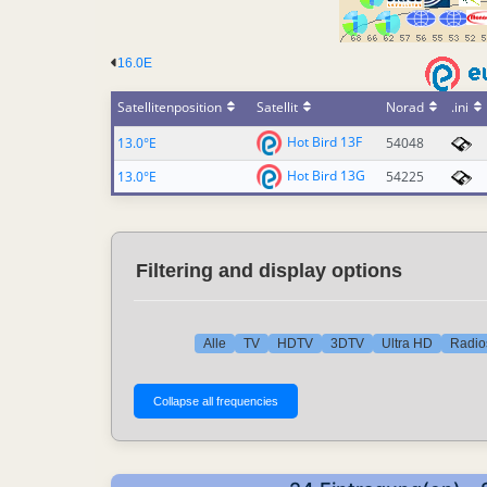
16.0E
Satellitenposition
Satellit
Norad
.ini
Hot Bird 13F
13.0°E
54048
Hot Bird 13G
13.0°E
54225
Filtering and display options
Alle
TV
HDTV
3DTV
Ultra HD
Radio