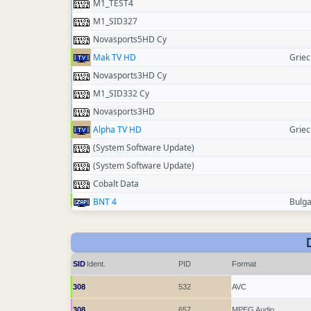
M1_TEST4
M1_SID327
Novasports5HD Cy
Mak TV HD
Grie
Novasports3HD Cy
M1_SID332 Cy
Novasports3HD
Alpha TV HD
Grie
(System Software Update)
(System Software Update)
Cobalt Data
BNT 4
Bulga
SID
Ident.
PID
Format
308
532
AVC
308
657
MPEG Audio