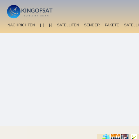
NACHRICHTEN
[+]
[-]
SATELLITEN
SENDER
PAKETE
SATELL