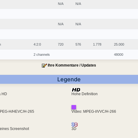
N/A
N/A
N/A
N/A
n
4:2:0
720
576
1.778
25.000
2 channels
48000
Ihre Kommentare / Updates
Legende
ra HD
Hohe Definition
MPEG-H/HEVC/H-265
Video: MPEG-I/VVC/H-266
eines Screenshot
3D