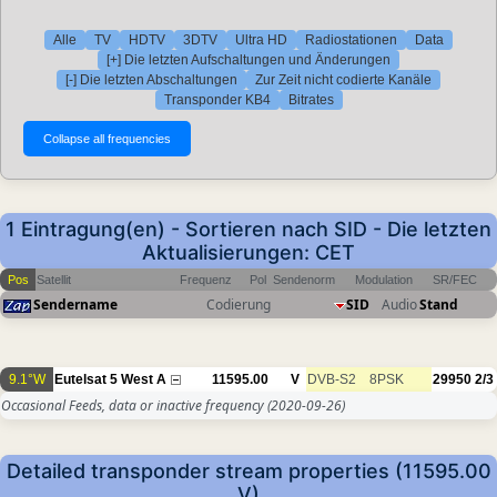
Alle
TV
HDTV
3DTV
Ultra HD
Radiostationen
Data
[+] Die letzten Aufschaltungen und Änderungen
[-] Die letzten Abschaltungen
Zur Zeit nicht codierte Kanäle
Transponder KB4
Bitrates
1 Eintragung(en) - Sortieren nach SID - Die letzten
Aktualisierungen: CET
Pos
Satellit
Frequenz
Pol
Sendenorm
Modulation
SR/FEC
Sendername
Codierung
SID
Audio
Stand
9.1°W
Eutelsat 5 West A
11595.00
V
DVB-S2
8PSK
29950
2/3
Occasional Feeds, data or inactive frequency
(2020-09-26)
Detailed transponder stream properties (11595.00
V)