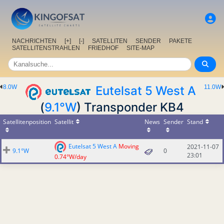
NACHRICHTEN
[+]
[-]
SATELLITEN
SENDER
PAKETE
SATELLITENSTRAHLEN
FRIEDHOF
SITE-MAP
8.0W
Eutelsat 5 West A
11.0W
(
9.1°W
) Transponder KB4
Satellitenposition
Satellit
News
Sender
Stand
Eutelsat 5 West A
Moving
2021-11-07
9.1°W
0
23:01
0.74°W/day