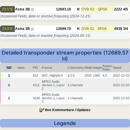
23.5°E
Astra 3B
12693.10
H
DVB-S2
QPSK
2222
4/5
Occasional Feeds, data or inactive frequency
(2024-12-25)
23.5°E
Astra 3B
12699.70
H
DVB-S2
8PSK
4938
3/4
Occasional Feeds, data or inactive frequency
(2024-06-15)
Detailed transponder stream properties (12689.57
H)
Aspect
SID
Ident.
PID
Format
Colorimetry
Width
Height
Stand
Ratio
1
512
AVC, High@L4
4:2:0
1920
1080
4:3
2022-12-03
MPEG Audio
1
4112
Version 1, Layer
2 channels
2022-12-03
2
MPEG Audio
1
4128
Version 1, Layer
2 channels
2022-12-03
2
Ihre Kommentare / Updates
Legende