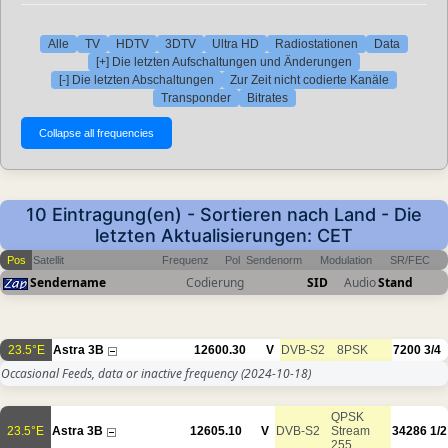
Alle
TV
HDTV
3DTV
Ultra HD
Radiostationen
Data
[+] Die letzten Aufschaltungen und Änderungen
[-] Die letzten Abschaltungen
Zur Zeit nicht codierte Kanäle
Transponder
Bitrates
10 Eintragung(en) - Sortieren nach Land - Die
letzten Aktualisierungen: CET
Pos
Satellit
Frequenz
Pol
Sendenorm
Modulation
SR/FEC
Sendername
Codierung
SID
Audio
Stand
23.5°E
Astra 3B
12600.30
V
DVB-S2
8PSK
7200
3/4
Occasional Feeds, data or inactive frequency
(2024-10-18)
QPSK
23.5°E
Astra 3B
12605.10
V
DVB-S2
Stream
34286
1/2
255