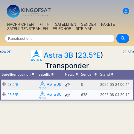
NACHRICHTEN
[+]
[-]
SATELLITEN
SENDER
PAKETE
SATELLITENSTRAHLEN
FRIEDHOF
SITE-MAP
24.2E
21.6E
Astra 3B
(
23.5°E
)
Transponder
Satellitenposition
Satellit
News
Sender
Stand
Astra 3B
23.5°E
0
2026-05-24 00:44
Astra 3C
23.5°E
638
2026-08-04 20:12