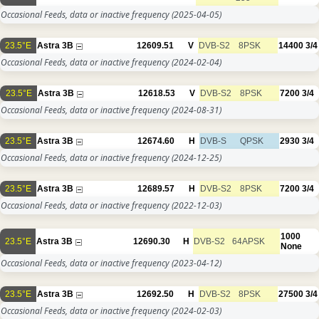
Occasional Feeds, data or inactive frequency
(2025-04-05)
23.5°E
Astra 3B
12609.51
V
DVB-S2
8PSK
14400
3/4
Occasional Feeds, data or inactive frequency
(2024-02-04)
23.5°E
Astra 3B
12618.53
V
DVB-S2
8PSK
7200
3/4
Occasional Feeds, data or inactive frequency
(2024-08-31)
23.5°E
Astra 3B
12674.60
H
DVB-S
QPSK
2930
3/4
Occasional Feeds, data or inactive frequency
(2024-12-25)
23.5°E
Astra 3B
12689.57
H
DVB-S2
8PSK
7200
3/4
Occasional Feeds, data or inactive frequency
(2022-12-03)
1000
23.5°E
Astra 3B
12690.30
H
DVB-S2
64APSK
None
Occasional Feeds, data or inactive frequency
(2023-04-12)
23.5°E
Astra 3B
12692.50
H
DVB-S2
8PSK
27500
3/4
Occasional Feeds, data or inactive frequency
(2024-02-03)