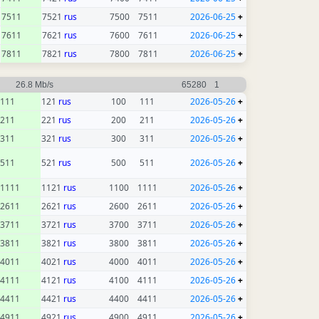
7511
7521
rus
7500
7511
2026-06-25
+
7611
7621
rus
7600
7611
2026-06-25
+
7811
7821
rus
7800
7811
2026-06-25
+
26.8 Mb/s
65280
1
111
121
rus
100
111
2026-05-26
+
211
221
rus
200
211
2026-05-26
+
311
321
rus
300
311
2026-05-26
+
511
521
rus
500
511
2026-05-26
+
1111
1121
rus
1100
1111
2026-05-26
+
2611
2621
rus
2600
2611
2026-05-26
+
3711
3721
rus
3700
3711
2026-05-26
+
3811
3821
rus
3800
3811
2026-05-26
+
4011
4021
rus
4000
4011
2026-05-26
+
4111
4121
rus
4100
4111
2026-05-26
+
4411
4421
rus
4400
4411
2026-05-26
+
4911
4921
rus
4900
4911
2026-05-26
+