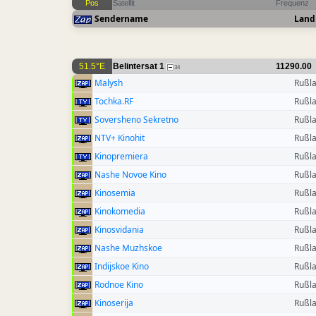
Pos
Satellit
Frequenz
Sendername
Land
51.5°E
Belintersat 1
11290.00
34
Malysh
Rußl
Tochka.RF
Rußl
Soversheno Sekretno
Rußl
NTV+ Kinohit
Rußl
Kinopremiera
Rußl
Nashe Novoe Kino
Rußl
Kinosemia
Rußl
Kinokomedia
Rußl
Kinosvidania
Rußl
Nashe Muzhskoe
Rußl
Indijskoe Kino
Rußl
Rodnoe Kino
Rußl
Kinoserija
Rußl