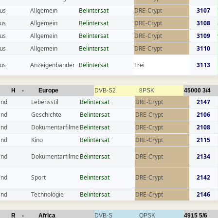
us
Allgemein
Belintersat
DRE-Crypt
3107
us
Allgemein
Belintersat
DRE-Crypt
3108
us
Allgemein
Belintersat
DRE-Crypt
3109
us
Allgemein
Belintersat
DRE-Crypt
3110
us
Anzeigenbänder
Belintersat
Frei
3113
H
-
Europe
DVB-S2
8PSK
45000
3/4
and
Lebensstil
Belintersat
DRE-Crypt
2147
and
Geschichte
Belintersat
DRE-Crypt
2106
and
Dokumentarfilme
Belintersat
DRE-Crypt
2108
and
Kino
Belintersat
DRE-Crypt
2115
and
Dokumentarfilme
Belintersat
DRE-Crypt
2134
and
Sport
Belintersat
DRE-Crypt
2142
and
Technologie
Belintersat
DRE-Crypt
2146
R
-
Africa
DVB-S
QPSK
4915
5/6