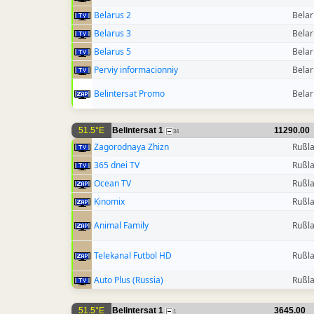
Belarus 2
Belar
Belarus 3
Belar
Belarus 5
Belar
Perviy informacionniy
Belar
Belintersat Promo
Belar
51.5°E
Belintersat 1
11290.00
34
Zagorodnaya Zhizn
Rußl
365 dnei TV
Rußl
Ocean TV
Rußl
Kinomix
Rußl
Animal Family
Rußl
Telekanal Futbol HD
Rußl
Auto Plus (Russia)
Rußl
51.5°E
Belintersat 1
3645.00
1