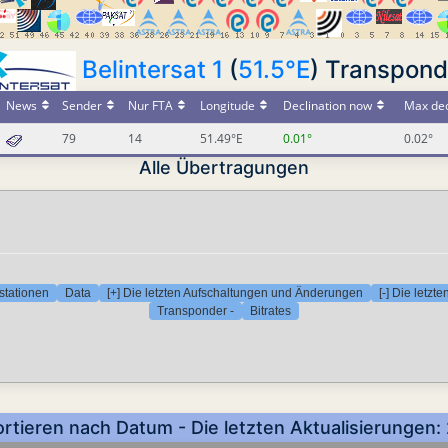
Belintersat 1
(
51.5°E
) Transpond
News
Sender
Nur FTA
Longitude
Declination now
Max dec
79
14
51.49°E
0.01°
0.02°
Alle Übertragungen
stationen
Data
[+] Die letzten Aufschaltungen und Änderungen
[-] Die letz
Transponder -
Bitrates
ortieren nach Datum - Die letzten Aktualisierungen