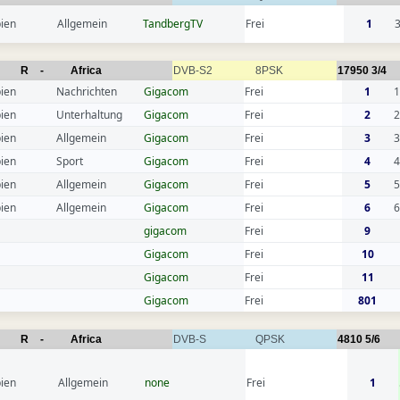
ien
Allgemein
TandbergTV
Frei
1
R
-
Africa
DVB-S2
8PSK
17950
3/4
ien
Nachrichten
Gigacom
Frei
1
1
ien
Unterhaltung
Gigacom
Frei
2
2
ien
Allgemein
Gigacom
Frei
3
3
ien
Sport
Gigacom
Frei
4
4
ien
Allgemein
Gigacom
Frei
5
5
ien
Allgemein
Gigacom
Frei
6
6
gigacom
Frei
9
Gigacom
Frei
10
Gigacom
Frei
11
Gigacom
Frei
801
R
-
Africa
DVB-S
QPSK
4810
5/6
ien
Allgemein
none
Frei
1