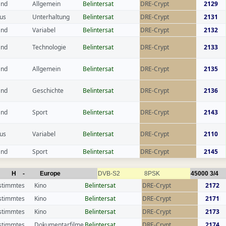
and
Allgemein
Belintersat
DRE-Crypt
2129
us
Unterhaltung
Belintersat
DRE-Crypt
2131
and
Variabel
Belintersat
DRE-Crypt
2132
and
Technologie
Belintersat
DRE-Crypt
2133
and
Allgemein
Belintersat
DRE-Crypt
2135
and
Geschichte
Belintersat
DRE-Crypt
2136
and
Sport
Belintersat
DRE-Crypt
2143
us
Variabel
Belintersat
DRE-Crypt
2110
and
Sport
Belintersat
DRE-Crypt
2145
H
-
Europe
DVB-S2
8PSK
45000
3/4
stimmtes
Kino
Belintersat
DRE-Crypt
2172
stimmtes
Kino
Belintersat
DRE-Crypt
2171
stimmtes
Kino
Belintersat
DRE-Crypt
2173
stimmtes
Dokumentarfilme
Belintersat
DRE-Crypt
2174