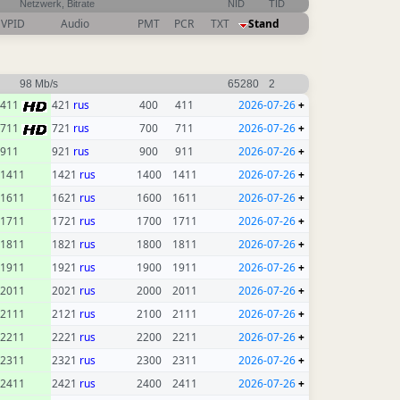
Netzwerk, Bitrate
NID
TID
VPID
Audio
PMT
PCR
TXT
Stand
98 Mb/s
65280
2
411
421
rus
400
411
2026-07-26
+
711
721
rus
700
711
2026-07-26
+
911
921
rus
900
911
2026-07-26
+
1411
1421
rus
1400
1411
2026-07-26
+
1611
1621
rus
1600
1611
2026-07-26
+
1711
1721
rus
1700
1711
2026-07-26
+
1811
1821
rus
1800
1811
2026-07-26
+
1911
1921
rus
1900
1911
2026-07-26
+
2011
2021
rus
2000
2011
2026-07-26
+
2111
2121
rus
2100
2111
2026-07-26
+
2211
2221
rus
2200
2211
2026-07-26
+
2311
2321
rus
2300
2311
2026-07-26
+
2411
2421
rus
2400
2411
2026-07-26
+