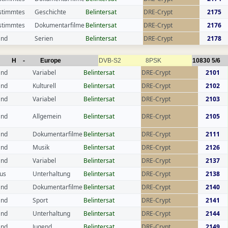
stimmtes
Geschichte
Belintersat
DRE-Crypt
2175
stimmtes
Dokumentarfilme
Belintersat
DRE-Crypt
2176
and
Serien
Belintersat
DRE-Crypt
2178
H
-
Europe
DVB-S2
8PSK
10830
5/6
and
Variabel
Belintersat
DRE-Crypt
2101
and
Kulturell
Belintersat
DRE-Crypt
2102
and
Variabel
Belintersat
DRE-Crypt
2103
and
Allgemein
Belintersat
DRE-Crypt
2105
and
Dokumentarfilme
Belintersat
DRE-Crypt
2111
and
Musik
Belintersat
DRE-Crypt
2126
and
Variabel
Belintersat
DRE-Crypt
2137
us
Unterhaltung
Belintersat
DRE-Crypt
2138
and
Dokumentarfilme
Belintersat
DRE-Crypt
2140
and
Sport
Belintersat
DRE-Crypt
2141
and
Unterhaltung
Belintersat
DRE-Crypt
2144
and
Jugend
Belintersat
DRE-Crypt
2149