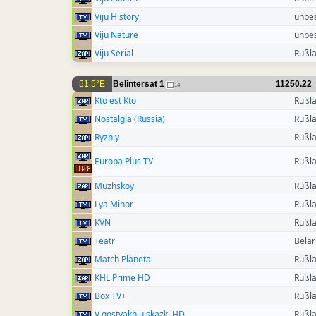
Viju History
unbe
Viju Nature
unbe
Viju Serial
Rußl
51.5°E
Belintersat 1
11250.22
14
Kto est Kto
Rußl
Nostalgia (Russia)
Rußl
Ryzhiy
Rußl
Europa Plus TV
Rußl
Muzhskoy
Rußl
Lya Minor
Rußl
KVN
Rußl
Teatr
Belar
Match Planeta
Rußl
KHL Prime HD
Rußl
Box TV+
Rußl
V gostyakh u skazki HD
Rußl