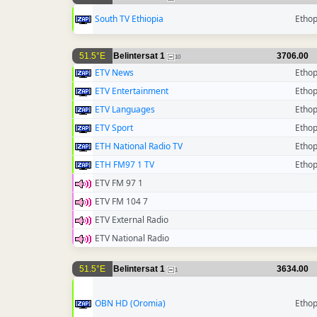
South TV Ethiopia
Ethop
51.5°E
Belintersat 1
3706.00
10
ETV News
Ethop
ETV Entertainment
Ethop
ETV Languages
Ethop
ETV Sport
Ethop
ETH National Radio TV
Ethop
ETH FM97 1 TV
Ethop
ETV FM 97 1
ETV FM 104 7
ETV External Radio
ETV National Radio
51.5°E
Belintersat 1
3634.00
1
OBN HD (Oromia)
Ethop