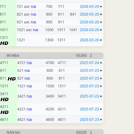
711
721 aac
rus
700
711
2026-03-20
+
811
821 aac
rus
800
811
841
2026-03-20
+
911
921 aac
rus
900
911
2026-03-20
+
1011
1021 aac
rus
1000
1011
1041
2026-03-20
+
1311
1321
1300
1311
2026-03-20
+
98 Mb/s
65280
2
4711
4721
rus
4700
4711
2025-07-24
+
611
621
rus
600
611
2025-07-23
+
811
821
rus
800
811
2025-07-23
+
1511
1521
rus
1500
1511
2025-07-23
+
3411
3421
rus
3400
3411
2025-07-23
+
4211
4221
rus
4200
4211
2025-07-23
+
4611
4621
rus
4600
4611
2025-07-23
+
NAN b/s
65535
1