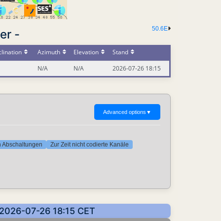
50.6E
er -
lination
Azimuth
Elevation
Stand
N/A
N/A
2026-07-26 18:15
Advanced options
▼
ten Abschaltungen
Zur Zeit nicht codierte Kanäle
: 2026-07-26 18:15 CET