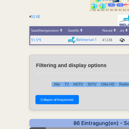
52.0E
Satellitenposition
Satellit
Norad
.ini
Belintersat 1
51.5°E
41238
Filtering and display options
Alle
TV
HDTV
3DTV
Ultra HD
Radio
86 Eintragung(en) - S