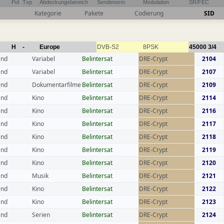
Pol
Txp
Abdeckungsbereich
Sendenorm
Modulation
SR/FEC
Kategorie
Pakete
Codierung
SID
H
-
Europe
DVB-S2
8PSK
45000
3/4
and
Variabel
Belintersat
DRE-Crypt
2104
and
Variabel
Belintersat
DRE-Crypt
2107
and
Dokumentarfilme
Belintersat
DRE-Crypt
2109
and
Kino
Belintersat
DRE-Crypt
2114
and
Kino
Belintersat
DRE-Crypt
2116
and
Kino
Belintersat
DRE-Crypt
2117
and
Kino
Belintersat
DRE-Crypt
2118
and
Kino
Belintersat
DRE-Crypt
2119
and
Kino
Belintersat
DRE-Crypt
2120
and
Musik
Belintersat
DRE-Crypt
2121
and
Kino
Belintersat
DRE-Crypt
2122
and
Kino
Belintersat
DRE-Crypt
2123
and
Serien
Belintersat
DRE-Crypt
2124