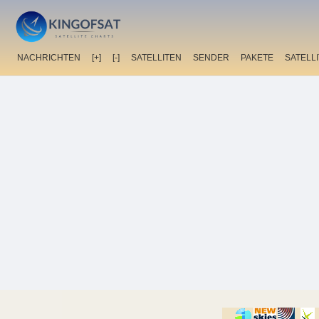
NACHRICHTEN
[+]
[-]
SATELLITEN
SENDER
PAKETE
SATELL