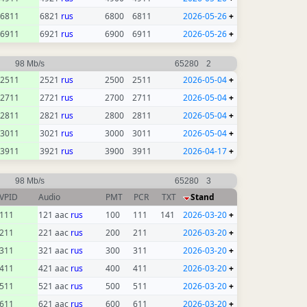
6811
6821
rus
6800
6811
2026-05-26
+
6911
6921
rus
6900
6911
2026-05-26
+
98 Mb/s
65280
2
2511
2521
rus
2500
2511
2026-05-04
+
2711
2721
rus
2700
2711
2026-05-04
+
2811
2821
rus
2800
2811
2026-05-04
+
3011
3021
rus
3000
3011
2026-05-04
+
3911
3921
rus
3900
3911
2026-04-17
+
98 Mb/s
65280
3
VPID
Audio
PMT
PCR
TXT
Stand
111
121 aac
rus
100
111
141
2026-03-20
+
211
221 aac
rus
200
211
2026-03-20
+
311
321 aac
rus
300
311
2026-03-20
+
411
421 aac
rus
400
411
2026-03-20
+
511
521 aac
rus
500
511
2026-03-20
+
611
621 aac
rus
600
611
2026-03-20
+