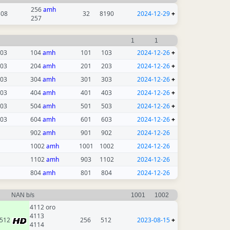
256
amh
308
32
8190
2024-12-29
+
257
1
1
03
104
amh
101
103
2024-12-26
+
03
204
amh
201
203
2024-12-26
+
03
304
amh
301
303
2024-12-26
+
03
404
amh
401
403
2024-12-26
+
03
504
amh
501
503
2024-12-26
+
03
604
amh
601
603
2024-12-26
+
902
amh
901
902
2024-12-26
1002
amh
1001
1002
2024-12-26
1102
amh
903
1102
2024-12-26
804
amh
801
804
2024-12-26
NAN b/s
1001
1002
4112 oro
4113
512
256
512
2023-08-15
+
4114