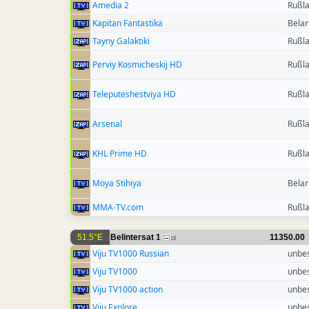
Amedia 2
Rußl
Kapitan Fantastika
Belar
Tayny Galaktiki
Rußl
Perviy Kosmicheskij HD
Rußl
Teleputeshestviya HD
Rußl
Arsenal
Rußl
KHL Prime HD
Rußl
Moya Stihiya
Belar
MMA-TV.com
Rußl
51.5°E
Belintersat 1
11350.00
18
Viju TV1000 Russian
unbe
Viju TV1000
unbe
Viju TV1000 action
unbe
Viju Explore
unbe