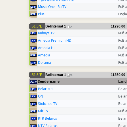
Music One - Ru TV
Rußl
Plus
Engl
51.5°E
Belintersat 1
11290.00
34
Kuhnya TV
Rußl
Amedia Premium HD
Rußl
Amedia Hit
Rußl
Amedia
Rußl
Dorama
Rußl
51.5°E
Belintersat 1
11350.00
18
Sendername
Land
Belarus 1
Belar
ONT
Belar
Stolicnoe TV
Belar
Mir TV
Rußl
RTR Belarus
Belar
NTV Belarus
Belar