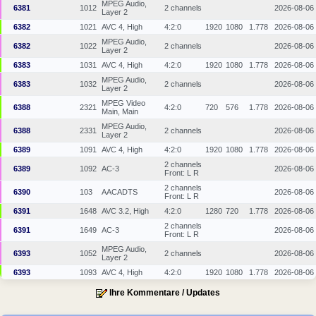
MPEG Audio,
6381
1012
2 channels
2026-08-06
Layer 2
6382
1021
AVC 4, High
4:2:0
1920
1080
1.778
2026-08-06
MPEG Audio,
6382
1022
2 channels
2026-08-06
Layer 2
6383
1031
AVC 4, High
4:2:0
1920
1080
1.778
2026-08-06
MPEG Audio,
6383
1032
2 channels
2026-08-06
Layer 2
MPEG Video
6388
2321
4:2:0
720
576
1.778
2026-08-06
Main, Main
MPEG Audio,
6388
2331
2 channels
2026-08-06
Layer 2
6389
1091
AVC 4, High
4:2:0
1920
1080
1.778
2026-08-06
2 channels
6389
1092
AC-3
2026-08-06
Front: L R
2 channels
6390
103
AACADTS
2026-08-06
Front: L R
6391
1648
AVC 3.2, High
4:2:0
1280
720
1.778
2026-08-06
2 channels
6391
1649
AC-3
2026-08-06
Front: L R
MPEG Audio,
6393
1052
2 channels
2026-08-06
Layer 2
6393
1093
AVC 4, High
4:2:0
1920
1080
1.778
2026-08-06
Ihre Kommentare / Updates