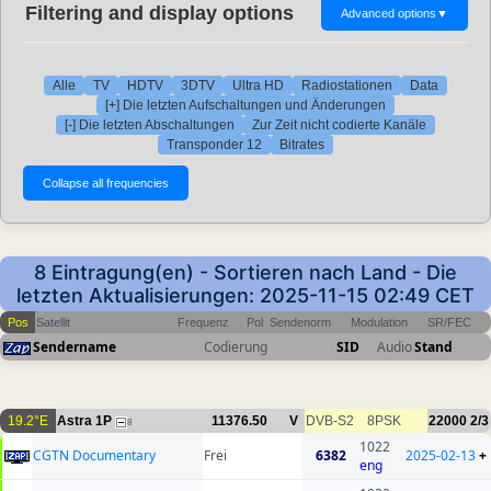
Filtering and display options
Advanced options
▼
Alle
TV
HDTV
3DTV
Ultra HD
Radiostationen
Data
[+] Die letzten Aufschaltungen und Änderungen
[-] Die letzten Abschaltungen
Zur Zeit nicht codierte Kanäle
Transponder 12
Bitrates
8 Eintragung(en) - Sortieren nach Land - Die
letzten Aktualisierungen: 2025-11-15 02:49 CET
Pos
Satellit
Frequenz
Pol
Sendenorm
Modulation
SR/FEC
Sendername
Codierung
SID
Audio
Stand
19.2°E
Astra 1P
11376.50
V
DVB-S2
8PSK
22000
2/3
8
1022
CGTN Documentary
Frei
6382
2025-02-13
+
eng