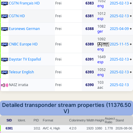
1032
CGTN Français HD
Frei
6383
2025-02-13
+
eng
1012
CGTN HD
Frei
6381
2025-02-13
+
esp
1082
Euronews German
Frei
6388
2025-04-09
+
ger
1092
CNBC Europe HD
Frei
6389
2025-11-15
+
eng
1649
Daystar TV Español
Frei
6391
2025-02-13
+
esp
1052
Telesur English
Frei
6393
2025-02-13
+
eng
103
NAIZ irratia
Frei
6390
2025-02-13
aac
Detailed transponder stream properties (11376.50
V)
Aspect
SID
Ident.
PID
Format
Colorimetry
Width
Height
Stand
Ratio
6381
1011
AVC 4, High
4:2:0
1920
1080
1.778
2026-08-06