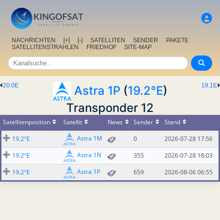
NACHRICHTEN
[+]
[-]
SATELLITEN
SENDER
PAKETE
SATELLITENSTRAHLEN
FRIEDHOF
SITE-MAP
20.0E
19.1E
Astra 1P
(
19.2°E
)
Transponder 12
Satellitenposition
Satellit
News
Sender
Stand
Astra 1M
19.2°E
0
2026-07-28 17:56
Astra 1N
19.2°E
355
2026-07-28 18:03
Astra 1P
19.2°E
659
2026-08-06 06:55