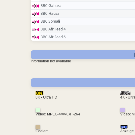
BBC Gahuza
BBC Hausa
BBC Somali
BBC Afr Feed 4
BBC Afr Feed 6
Information not available
4K - Ult
8K - Ultra HD
Video: MPEG-4/AVC/H-264
Video: 
Codiert
Anzeige 