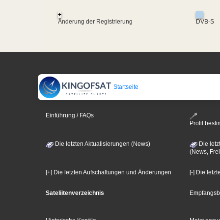
+
Änderung der Registrierung
DVB-S
Startseite
Einführung / FAQs
Profil bes
Die letzten Aktualisierungen (News)
Die letz
(News, Frei
[+] Die letzten Aufschaltungen und Änderungen
[-] Die let
Sateliitenverzeichnis
Empfangsb