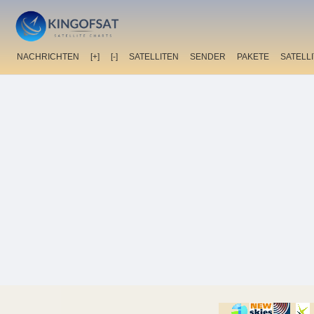
NACHRICHTEN
[+]
[-]
SATELLITEN
SENDER
PAKETE
SATELL