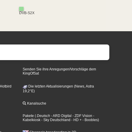
DVB-S2X
Senden Sie ihre Anregungen/Vorschläge dem
KingOfSat
 Hotbird
Die letzten Aktualisierungen (News, Astra
19,2°E)
Kanalsuche
Pakete
(
Deutsch
- ARD Digital
- ZDF Vision
-
Kabelkiosk
- Sky Deutschland
- HD +
- Boobles
)