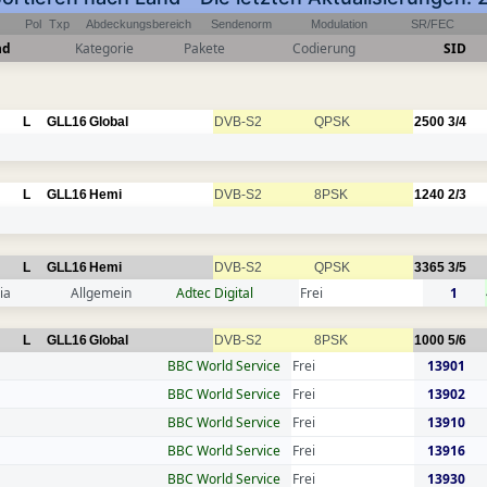
Pol
Txp
Abdeckungsbereich
Sendenorm
Modulation
SR/FEC
nd
Kategorie
Pakete
Codierung
SID
L
GLL16
Global
DVB-S2
QPSK
2500
3/4
L
GLL16
Hemi
DVB-S2
8PSK
1240
2/3
L
GLL16
Hemi
DVB-S2
QPSK
3365
3/5
ia
Allgemein
Adtec Digital
Frei
1
L
GLL16
Global
DVB-S2
8PSK
1000
5/6
BBC World Service
Frei
13901
BBC World Service
Frei
13902
BBC World Service
Frei
13910
BBC World Service
Frei
13916
BBC World Service
Frei
13930