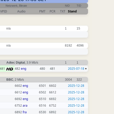
Netzwerk, Bitrate
NID
TID
VPID
Audio
PMT
PCR
TXT
Stand
n/a
1
15
n/a
8192
4096
Adtec Digital
, 3.9 Mb/s
1
1
481
482
eng
480
481
2025-07-18
+
BBC
, 2 Mb/s
3004
322
6602
eng
6501
6602
2025-12-28
6612
eng
6502
6612
2025-12-28
6692
eng
6510
6692
2025-12-28
6752
ara
6516
6752
2025-12-28
6892
fra
6530
6892
2025-12-28