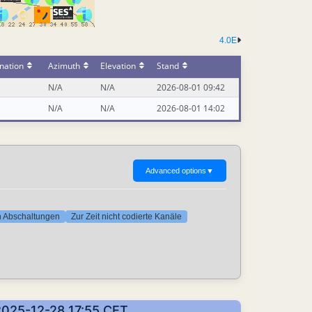
4.0E
nation
Azimuth
Elevation
Stand
N/A
N/A
2026-08-01 09:42
N/A
N/A
2026-08-01 14:02
Advanced options
▼
ten Abschaltungen
Zur Zeit nicht codierte Kanäle
 2025-12-28 17:55 CET