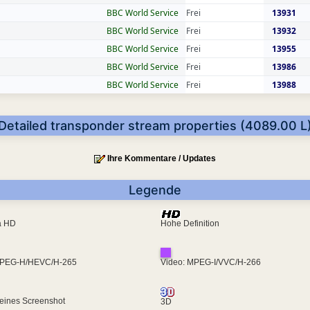
BBC World Service
Frei
13931
BBC World Service
Frei
13932
BBC World Service
Frei
13955
BBC World Service
Frei
13986
BBC World Service
Frei
13988
Detailed transponder stream properties (4089.00 L
Ihre Kommentare / Updates
Legende
ra HD
Hohe Definition
MPEG-H/HEVC/H-265
Video: MPEG-I/VVC/H-266
eines Screenshot
3D