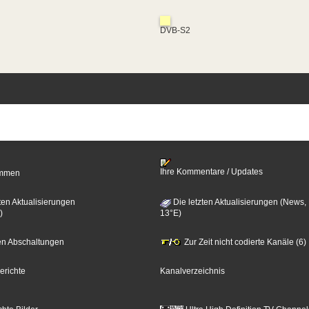
DVB-S2
Ihre Kommentare / Updates
timmen
ten Aktualisierungen
Die letzten Aktualisierungen (News,
)
13°E)
zten Abschaltungen
Zur Zeit nicht codierte Kanäle (6)
erichte
Kanalverzeichnis