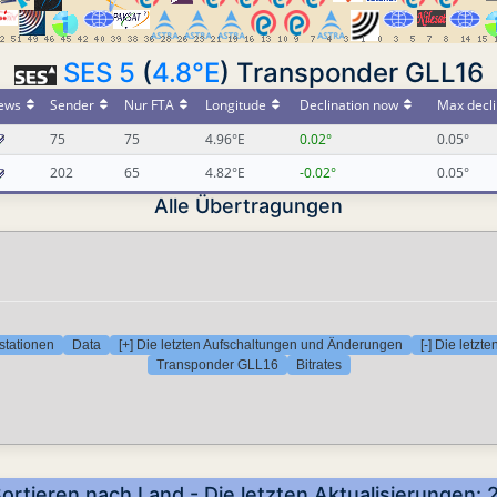
SES 5
(
4.8°E
) Transponder GLL16
ews
Sender
Nur FTA
Longitude
Declination now
Max decli
75
75
4.96°E
0.02°
0.05°
202
65
4.82°E
-0.02°
0.05°
Alle Übertragungen
stationen
Data
[+] Die letzten Aufschaltungen und Änderungen
[-] Die letz
Transponder GLL16
Bitrates
Sortieren nach Land - Die letzten Aktualisierungen: