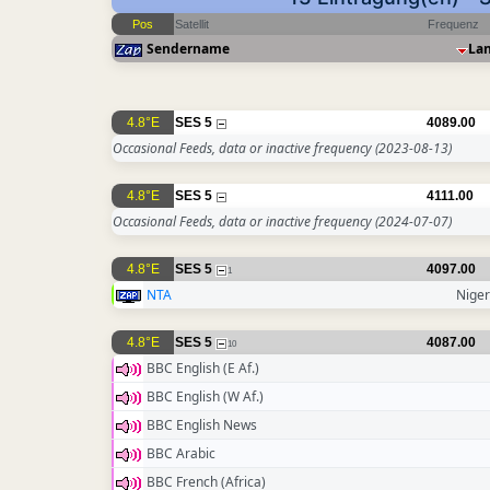
Pos
Satellit
Frequenz
Sendername
La
4.8°E
SES 5
4089.00
Occasional Feeds, data or inactive frequency
(2023-08-13)
4.8°E
SES 5
4111.00
Occasional Feeds, data or inactive frequency
(2024-07-07)
4.8°E
SES 5
4097.00
1
NTA
Niger
4.8°E
SES 5
4087.00
10
BBC English (E Af.)
BBC English (W Af.)
BBC English News
BBC Arabic
BBC French (Africa)