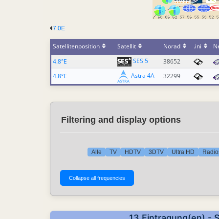
7.0E
Satellitenposition
Satellit
Norad
.ini
N
SES 5
4.8°E
38652
Astra 4A
4.8°E
32299
Filtering and display options
Alle
TV
HDTV
3DTV
Ultra HD
Radio
13 Eintragung(en) - 