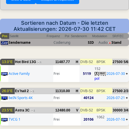
Sortieren nach Datum - Die letzten
Aktualisierungen: 2026-07-30 11:42 CET
Pos
Satellit
Frequenz
Pol
Sendenorm
Modulation
SR/FEC
Sendername
Codierung
SID
Audio
Stand
13.0°E
Hot Bird 13G
11487.77
H
DVB-S2
8PSK
27500
5/6
1
152
Active Family
Frei
5119
2026-07-30
+
pol
26.0°E
Es'hail 2
11310.00
H
DVB-S2
8PSK
27500
2/3
1
beIN Sports 4K
Frei
40124
2026-07-21
+
23.5°E
Astra 3C
12480.00
V
DVB-S2
8PSK
30000
3/4
1
1062
TVCG 1
Frei
20106
2026-07-10
+