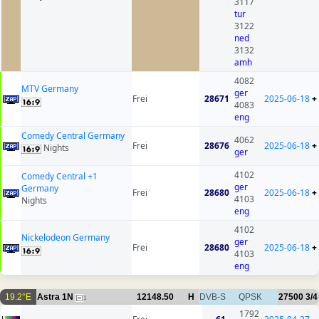
3117
tur
3122
ned
3132
amh
4082
MTV Germany
ger
Frei
28671
2025-06-18
+
4083
eng
Comedy Central Germany
4062
Frei
28676
2025-06-18
+
Nights
ger
4102
Comedy Central +1
ger
Germany
Frei
28680
2025-06-18
+
4103
Nights
eng
4102
Nickelodeon Germany
ger
Frei
28680
2025-06-18
+
4103
eng
19.2°E
Astra 1N
12148.50
H
DVB-S
QPSK
27500
3/4
1
1792