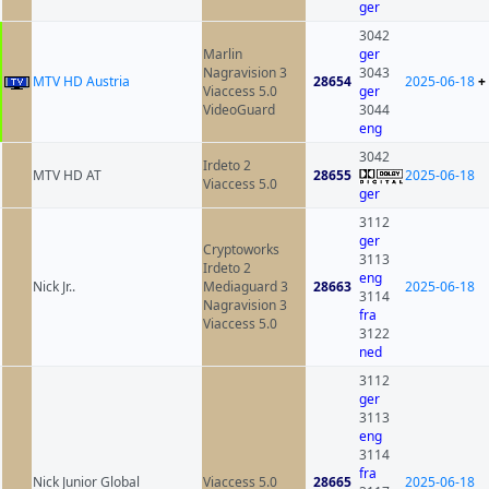
ger
3042
Marlin
ger
Nagravision 3
3043
MTV HD Austria
28654
2025-06-18
+
Viaccess 5.0
ger
VideoGuard
3044
eng
3042
Irdeto 2
MTV HD AT
28655
2025-06-18
Viaccess 5.0
ger
3112
ger
Cryptoworks
3113
Irdeto 2
eng
Nick Jr..
Mediaguard 3
28663
2025-06-18
3114
Nagravision 3
fra
Viaccess 5.0
3122
ned
3112
ger
3113
eng
3114
fra
Nick Junior Global
Viaccess 5.0
28665
2025-06-18