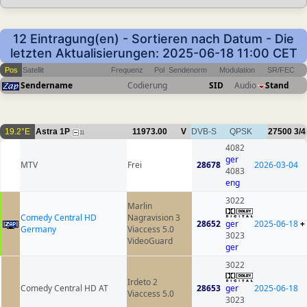
12 Eintragung(en) - Sortieren nach Datum - Die
letzten Aktualisierungen: 2025-06-18 11:00 CET
Pos
Satellit
Frequenz
Pol
Sendenorm
Modulation
SR/FEC
Sendername
Codierung
SID
Audio
Stand
19.2°E
Astra 1P
11973.00
V
DVB-S
QPSK
27500
3/4
11
4082
ger
MTV
Frei
28678
2026-03-04
4083
eng
3022
Marlin
Comedy Central HD
Nagravision 3
28652
ger
2025-06-18
+
Germany
Viaccess 5.0
3023
VideoGuard
ger
3022
Irdeto 2
Comedy Central HD AT
28653
ger
2025-06-18
Viaccess 5.0
3023