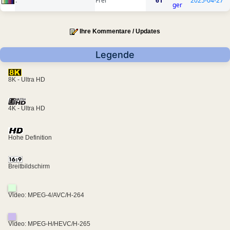
.
Frei
61
2025-04-27
ger
Ihre Kommentare / Updates
Legende
8K - Ultra HD
4K - Ultra HD
Hohe Definition
Breitbildschirm
Video: MPEG-4/AVC/H-264
Video: MPEG-H/HEVC/H-265