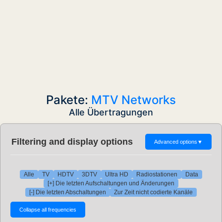
Pakete:
MTV Networks
Alle Übertragungen
Filtering and display options
Advanced options
▼
Alle
TV
HDTV
3DTV
Ultra HD
Radiostationen
Data
[+] Die letzten Aufschaltungen und Änderungen
[-] Die letzten Abschaltungen
Zur Zeit nicht codierte Kanäle