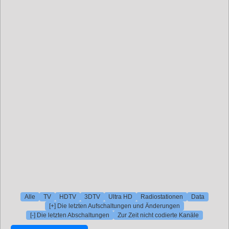
Alle
TV
HDTV
3DTV
Ultra HD
Radiostationen
Data
[+] Die letzten Aufschaltungen und Änderungen
[-] Die letzten Abschaltungen
Zur Zeit nicht codierte Kanäle