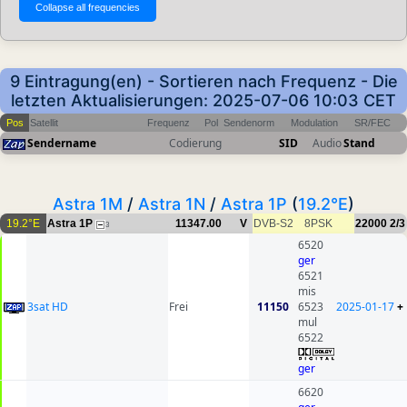
9 Eintragung(en) - Sortieren nach Frequenz - Die
letzten Aktualisierungen: 2025-07-06 10:03 CET
Pos
Satellit
Frequenz
Pol
Sendenorm
Modulation
SR/FEC
Sendername
Codierung
SID
Audio
Stand
Astra 1M
/
Astra 1N
/
Astra 1P
(
19.2°E
)
19.2°E
Astra 1P
11347.00
V
DVB-S2
8PSK
22000
2/3
3
6520
ger
6521
mis
3sat HD
Frei
11150
6523
2025-01-17
+
mul
6522
ger
6620