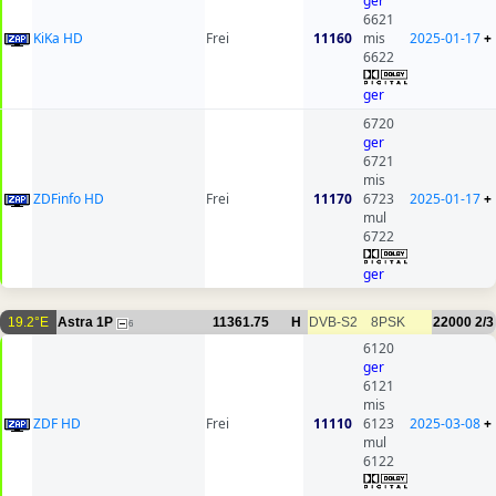
ger
6621
KiKa HD
Frei
11160
mis
2025-01-17
+
6622
ger
6720
ger
6721
mis
ZDFinfo HD
Frei
11170
6723
2025-01-17
+
mul
6722
ger
19.2°E
Astra 1P
11361.75
H
DVB-S2
8PSK
22000
2/3
6
6120
ger
6121
mis
ZDF HD
Frei
11110
6123
2025-03-08
+
mul
6122