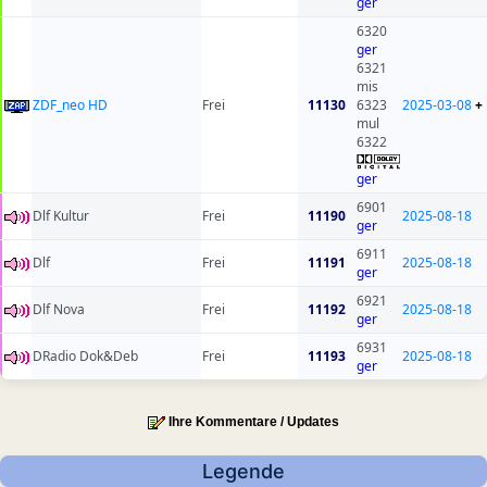
ger
6320
ger
6321
mis
ZDF_neo HD
Frei
11130
6323
2025-03-08
+
mul
6322
ger
6901
Dlf Kultur
Frei
11190
2025-08-18
ger
6911
Dlf
Frei
11191
2025-08-18
ger
6921
Dlf Nova
Frei
11192
2025-08-18
ger
6931
DRadio Dok&Deb
Frei
11193
2025-08-18
ger
Ihre Kommentare / Updates
Legende