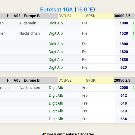
Eutelsat 16A
(
16.0°E
)
H
A03
Europe B
DVB-S2
8PSK
30000
3/5
en
Allgemein
Digit Alb
Frei
1000
1
ien
Nachrichten
Digit Alb
Frei
1520
1
Digit Alb
Frei
1800
Digit Alb
Frei
1820
Digit Alb
Frei
1830
Digit Alb
Frei
620
H
A05
Europe B
DVB-S2
8PSK
29950
2/3
reich
Nachrichten
Digit Alb
Frei
2000
2
Digit Alb
Frei
612
Digit Alb
Frei
618
Digit Alb
Frei
619
Digit Alb
Frei
634
Ihre Kommentare / Updates