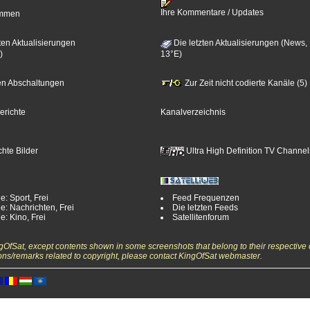
Ihre Kommentare / Updates
timmen
ten Aktualisierungen
Die letzten Aktualisierungen (News,
)
13°E)
zten Abschaltungen
Zur Zeit nicht codierte Kanäle (5)
erichte
Kanalverzeichnis
hte Bilder
Ultra High Definition TV Channel
e: Sport, Frei
Feed Frequenzen
e: Nachrichten, Frei
Die letzten Feeds
e: Kino, Frei
Satellitenforum
ngOfSat, except contents shown in some screenshots that belong to their respective 
ons/remarks related to copyright, please contact KingOfSat webmaster.