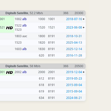
Digitalb Satellite
, 52.2 Mb/s
366
20300
001
1002
alb
1000
1001
2018-07-16
+
1522
alb
521
1520
1521
2023-06-08
+
1523
1803 aac
1800
8191
2018-10-31
1523
1820
8191
2025-04-13
1603
alb
1830
8191
2025-12-14
620
8191
2016-11-28
Digitalb Satellite
, 58 Mb/s
366
20500
001
2002
alb
2000
2001
2019-12-04
+
612
8191
2019-05-23
618
8191
2015-09-04
619
8191
2015-09-04
634
8191
2024-06-21