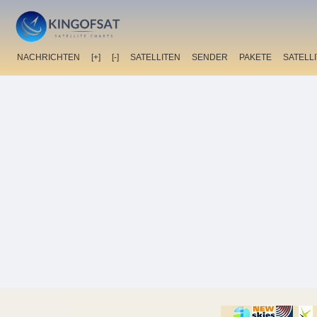
NACHRICHTEN
[+]
[-]
SATELLITEN
SENDER
PAKETE
SATELL