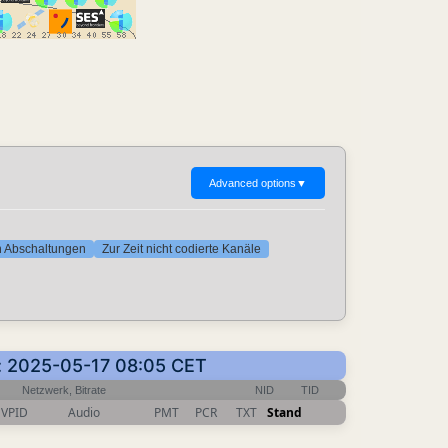
Advanced options
▼
ten Abschaltungen
Zur Zeit nicht codierte Kanäle
en: 2025-05-17 08:05 CET
Netzwerk, Bitrate
NID
TID
VPID
Audio
PMT
PCR
TXT
Stand