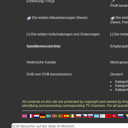
Einführung / FAQs
Profil bes
Die letzten Aktualisierungen (News)
Die letz
(News, Frei
[+] Die letzten Aufschaltungen und Änderungen
[-] Die let
Sateliitenverzeichnis
Empfangsb
Historische Kanäle
Meist gesuc
DAB over DVB transmissions
Deutsch
Kategori
Kategori
Kategori
All contents on this site are protected by copyright and owned by Ki
identifying and promoting corresponding TV channels. For all questi
6239 Besucher auf der Seite im Moment.