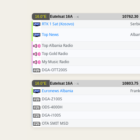
16.0°E
Eutelsat 16A
10762.30
6
RTK 1 Sat (Kosovo)
Serbi
Top News
Alban
Top Albania Radio
Top Gold Radio
My Music Radio
DGA-OTT200S
16.0°E
Eutelsat 16A
10803.75
5
Euronews Albania
Frank
DGA-Z100S
ODS-4000H
DGA-i100S
OTA SMIT MSD