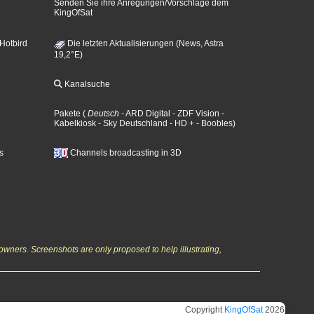
Senden Sie ihre Anregungen/Vorschläge dem
KingOfSat
 Hotbird
Die letzten Aktualisierungen (News, Astra
19,2°E)
Kanalsuche
Pakete
(
Deutsch
- ARD Digital
- ZDF Vision
-
Kabelkiosk
- Sky Deutschland
- HD +
- Boobles
)
s
Channels broadcasting in 3D
owners. Screenshots are only proposed to help illustrating,
Copyright
KingOfSat
2026