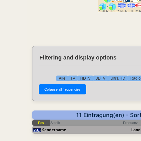
Filtering and display options
Alle
TV
HDTV
3DTV
Ultra HD
Radio
11 Eintragung(en) - Sor
Pos
Satellit
Frequenz
Sendername
Land