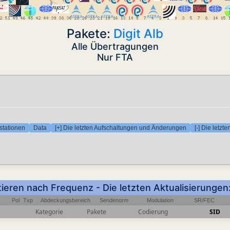
Pakete:
Digit Alb
Alle Übertragungen
Nur FTA
stationen
Data
[+] Die letzten Aufschaltungen und Änderungen
[-] Die letz
tieren nach Frequenz - Die letzten Aktualisierung
Pol
Txp
Abdeckungsbereich
Sendenorm
Modulation
SR/FEC
Kategorie
Pakete
Codierung
SID