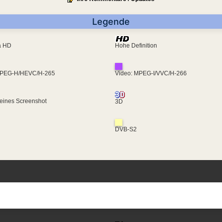
Legende
ra HD
Hohe Definition
MPEG-H/HEVC/H-265
Video: MPEG-I/VVC/H-266
eines Screenshot
3D
DVB-S2