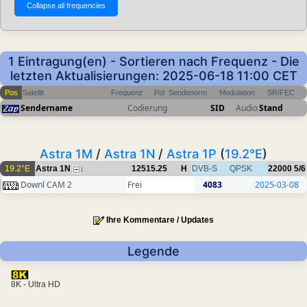
1 Eintragung(en) - Sortieren nach Frequenz - Die
letzten Aktualisierungen: 2025-06-18 11:00 CET
Pos
Satellit
Frequenz
Pol
Sendenorm
Modulation
SR/FEC
Sendername
Codierung
SID
Audio
Stand
Astra 1M
/
Astra 1N
/
Astra 1P
(
19.2°E
)
19.2°E
Astra 1N
12515.25
H
DVB-S
QPSK
22000
5/6
1
Downl CAM 2
Frei
4083
2025-03-08
Ihre Kommentare / Updates
Legende
8K - Ultra HD