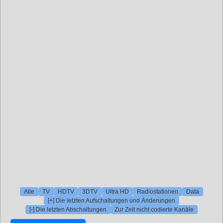
Alle
TV
HDTV
3DTV
Ultra HD
Radiostationen
Data
[+] Die letzten Aufschaltungen und Änderungen
[-] Die letzten Abschaltungen
Zur Zeit nicht codierte Kanäle